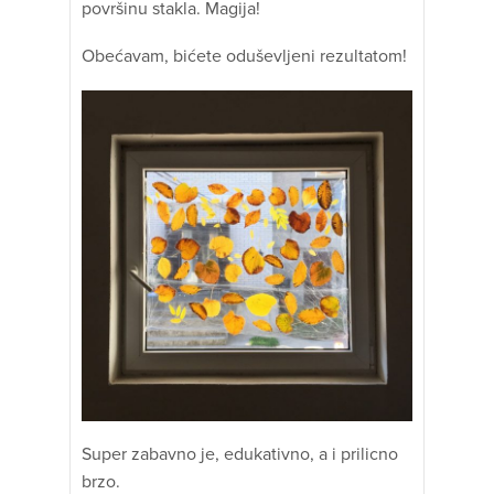
površinu stakla. Magija!
Obećavam, bićete oduševljeni rezultatom!
Super zabavno je, edukativno, a i prilicno
brzo.