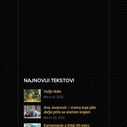
NAJNOVIJI TEKSTOVI
Vučje duše
March 8, 2022
Ana Jovanović – mama koja piše
dečje priče sa srećnim krajem
March 22, 2021
Kampovanje u Srbiji iliti kako