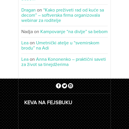
Dragan
on
“Kako preživeti rad od kuće sa
decom” – softverska firma organizovala
webinar za roditelje
Nadja
on
Kampovanje “na divlje” sa bebom
Lea
on
Umetnički atelje u “svemirskom
brodu” na Adi
Lea
on
Anna Kononenko – praktični saveti
za život sa tinejdžerima
KEVA NA FEJSBUKU