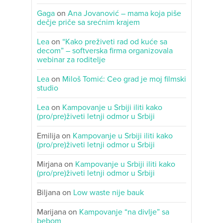
Gaga
on
Ana Jovanović – mama koja piše
dečje priče sa srećnim krajem
Lea
on
“Kako preživeti rad od kuće sa
decom” – softverska firma organizovala
webinar za roditelje
Lea
on
Miloš Tomić: Ceo grad je moj filmski
studio
Lea
on
Kampovanje u Srbiji iliti kako
(pro/pre)živeti letnji odmor u Srbiji
Emilija
on
Kampovanje u Srbiji iliti kako
(pro/pre)živeti letnji odmor u Srbiji
Mirjana
on
Kampovanje u Srbiji iliti kako
(pro/pre)živeti letnji odmor u Srbiji
Biljana
on
Low waste nije bauk
Marijana
on
Kampovanje “na divlje” sa
bebom