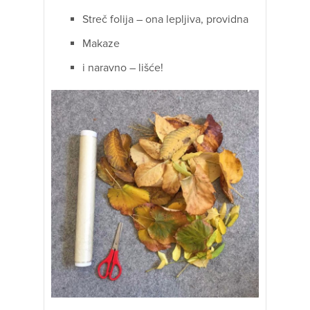
Streč folija – ona lepljiva, providna
Makaze
i naravno – lišće!