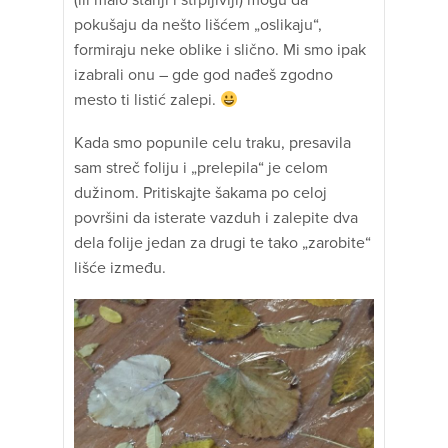
(ili malo stariji i strpljiviji) mogu da
pokušaju da nešto lišćem „oslikaju“,
formiraju neke oblike i slično. Mi smo ipak
izabrali onu – gde god nađeš zgodno
mesto ti listić zalepi.
Kada smo popunile celu traku, presavila
sam streč foliju i „prelepila“ je celom
dužinom. Pritiskajte šakama po celoj
površini da isterate vazduh i zalepite dva
dela folije jedan za drugi te tako „zarobite“
lišće između.