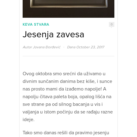
KEVA STVARA
0
Jesenja zavesa
·
Autor
Jovana Đorđević
Dana October 23, 2017
Ovog oktobra smo srećni da uživamo u
divnim sunčanim danima bez kiše, i sunce
nas prosto mami da izađemo napolje! A
napolju čitava paleta boja, opalog lišća na
sve strane pa od silnog bacanja u vis i
valjanja u istom počinju da se rađaju razne
ideje.
Tako smo danas rešili da pravimo jesenju