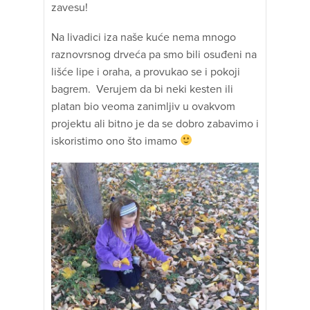
zavesu!
Na livadici iza naše kuće nema mnogo
raznovrsnog drveća pa smo bili osuđeni na
lišće lipe i oraha, a provukao se i pokoji
bagrem. Verujem da bi neki kesten ili
platan bio veoma zanimljiv u ovakvom
projektu ali bitno je da se dobro zabavimo i
iskoristimo ono što imamo