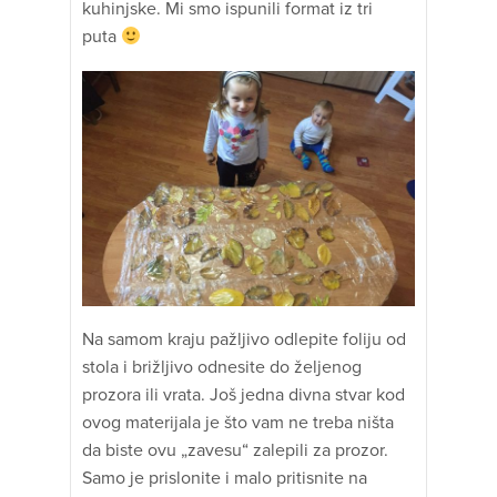
kuhinjske. Mi smo ispunili format iz tri
puta
Na samom kraju pažljivo odlepite foliju od
stola i brižljivo odnesite do željenog
prozora ili vrata. Još jedna divna stvar kod
ovog materijala je što vam ne treba ništa
da biste ovu „zavesu“ zalepili za prozor.
Samo je prislonite i malo pritisnite na