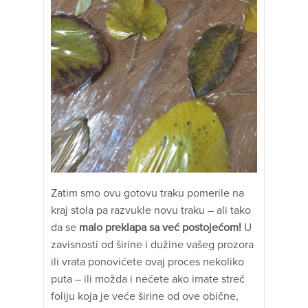
Zatim smo ovu gotovu traku pomerile na
kraj stola pa razvukle novu traku – ali tako
da se
malo preklapa sa već postojećom!
U
zavisnosti od širine i dužine vašeg prozora
ili vrata ponovićete ovaj proces nekoliko
puta – ili možda i nećete ako imate streč
foliju koja je veće širine od ove obične,