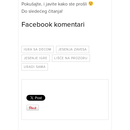
Pokušajte, i javite kako ste prošli
Do sledećeg čitanja!
Facebook komentari
IGRA SA DECOM
JESENJA ZAVESA
JESENJE IGRE
LIŠĆE NA PROZORU
URADI SAMA