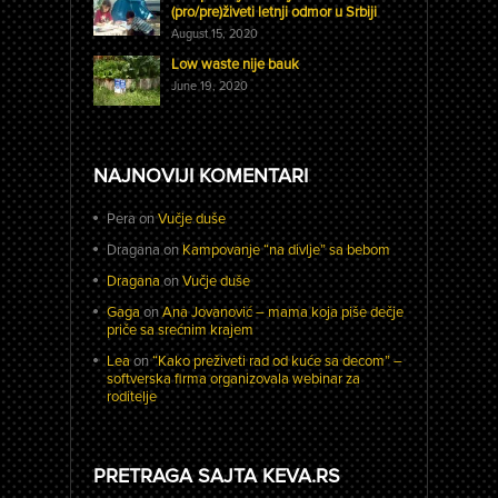
(pro/pre)živeti letnji odmor u Srbiji
August 15, 2020
Low waste nije bauk
June 19, 2020
NAJNOVIJI KOMENTARI
Pera
on
Vučje duše
Dragana
on
Kampovanje “na divlje” sa bebom
Dragana
on
Vučje duše
Gaga
on
Ana Jovanović – mama koja piše dečje
priče sa srećnim krajem
Lea
on
“Kako preživeti rad od kuće sa decom” –
softverska firma organizovala webinar za
roditelje
PRETRAGA SAJTA KEVA.RS