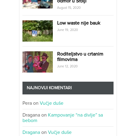
odmor u Srbiji
August 15, 2020
Low waste nije bauk
June 19, 2020
Roditeljstvo u crtanim
filmovima
June 12, 2020
NAJNOVIJI KOMENTARI
Pera
on
Vučje duše
Dragana
on
Kampovanje “na divlje” sa
bebom
Dragana
on
Vučje duše