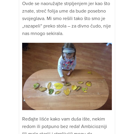
Ovde se naoružajte strpljenjem jer kao što
znate, streč folija ume da bude posebno
svojeglava. Mi smo rešili tako što smo je
„razapeli“ preko stola – za divno čudo, nije
nas mnogo sekirala.
Ređajte lišće kako vam duša ište, nekim
redom ili potpuno bez reda! Ambiciozniji