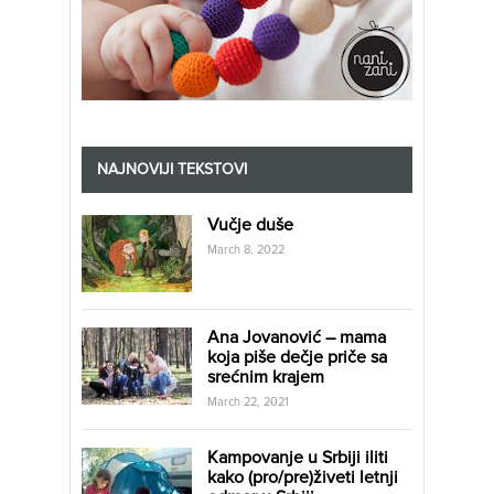
NAJNOVIJI TEKSTOVI
Vučje duše
March 8, 2022
Ana Jovanović – mama
koja piše dečje priče sa
srećnim krajem
March 22, 2021
Kampovanje u Srbiji iliti
kako (pro/pre)živeti letnji