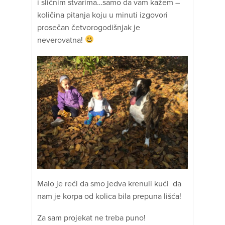
i sličnim stvarima…samo da vam kažem –
količina pitanja koju u minuti izgovori
prosečan četvorogodišnjak je
neverovatna!
Malo je reći da smo jedva krenuli kući da
nam je korpa od kolica bila prepuna lišća!
Za sam projekat ne treba puno!