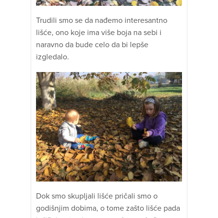
Trudili smo se da nađemo interesantno
lišće, ono koje ima više boja na sebi i
naravno da bude celo da bi lepše
izgledalo.
Dok smo skupljali lišće pričali smo o
godišnjim dobima, o tome zašto lišće pada