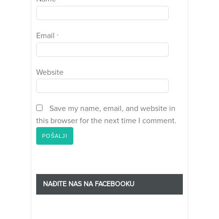
Email
*
Website
Save my name, email, and website in
this browser for the next time I comment.
NAĐITE NAS NA FACEBOOKU