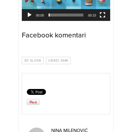
00:00
00:15
Facebook komentari
3D SLOVA
URADI SAM
NINA MILENOVIĆ