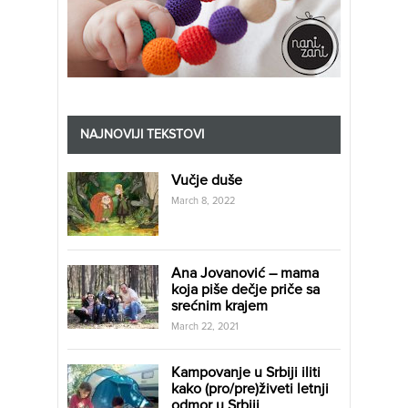
NAJNOVIJI TEKSTOVI
Vučje duše
March 8, 2022
Ana Jovanović – mama
koja piše dečje priče sa
srećnim krajem
March 22, 2021
Kampovanje u Srbiji iliti
kako (pro/pre)živeti letnji
odmor u Srbiji