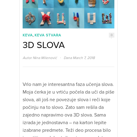
,
KEVA
KEVA STVARA
0
3D SLOVA
·
Autor
Nina Milenović
Dana March 7, 2018
Vrlo nam je interesantna faza učenja slova.
Moja ćerka je u vrtiću počela da uči da piše
slova, ali još ne povezuje slova i reči koje
počinju na to slovo. Zato sam rešila da
zajedno napravimo ova 3D slova. Sama
izrada je jednostavna – na karton lepite
izabrane predmete. Teži deo procesa bilo