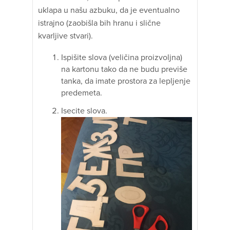
uklapa u našu azbuku, da je eventualno
istrajno (zaobišla bih hranu i slične
kvarljive stvari).
Ispišite slova (veličina proizvoljna)
na kartonu tako da ne budu previše
tanka, da imate prostora za lepljenje
predemeta.
Isecite slova.