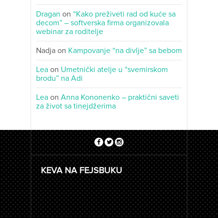
Dragan
on
“Kako preživeti rad od kuće sa
decom” – softverska firma organizovala
webinar za roditelje
Nadja
on
Kampovanje “na divlje” sa bebom
Lea
on
Umetnički atelje u “svemirskom
brodu” na Adi
Lea
on
Anna Kononenko – praktični saveti
za život sa tinejdžerima
KEVA NA FEJSBUKU