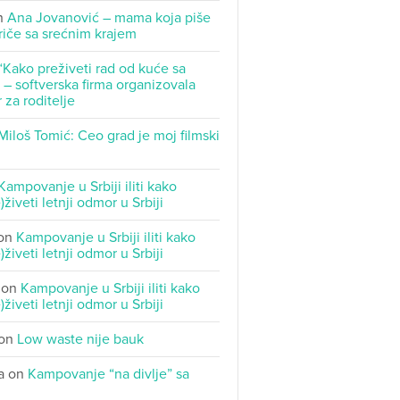
n
Ana Jovanović – mama koja piše
riče sa srećnim krajem
“Kako preživeti rad od kuće sa
– softverska firma organizovala
 za roditelje
Miloš Tomić: Ceo grad je moj filmski
Kampovanje u Srbiji iliti kako
)živeti letnji odmor u Srbiji
on
Kampovanje u Srbiji iliti kako
)živeti letnji odmor u Srbiji
on
Kampovanje u Srbiji iliti kako
)živeti letnji odmor u Srbiji
on
Low waste nije bauk
a
on
Kampovanje “na divlje” sa