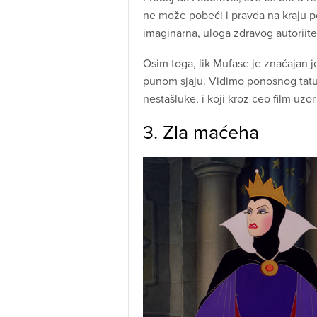
ne može pobeći i pravda na kraju 
imaginarna, uloga zdravog autoriite
Osim toga, lik Mufase je značajan je
punom sjaju. Vidimo ponosnog tatu,
nestašluke, i koji kroz ceo film uzo
3. Zla maćeha