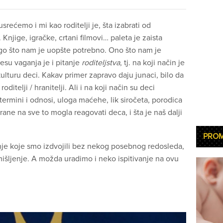
rećemo i mi kao roditelji je, šta izabrati od
Knjige, igračke, crtani filmovi… paleta je zaista
ego što nam je uopšte potrebno. Ono što nam je
esu vaganja je i pitanje
roditeljstva
, tj. na koji način je
lturu deci. Kakav primer zapravo daju junaci, bilo da
roditelji / hranitelji. Ali i na koji način su deci
ermini i odnosi, uloga maćehe, lik siročeta, porodica
ane na sve to mogla reagovati deca, i šta je naš dalji
PRO
nje koje smo izdvojili bez nekog posebnog redosleda,
mišljenje. A možda uradimo i neko ispitivanje na ovu