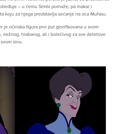
pobeđuje – u čemu Simbi pomaže, pa makar i
ta koju za njega predstavlja sećanje na oca Mufasu.
r je očinska figura prvi put glorifikovana u svom
 nežnog, hrabarog, ali i bolečivog za sve detetove
r svom sinu.