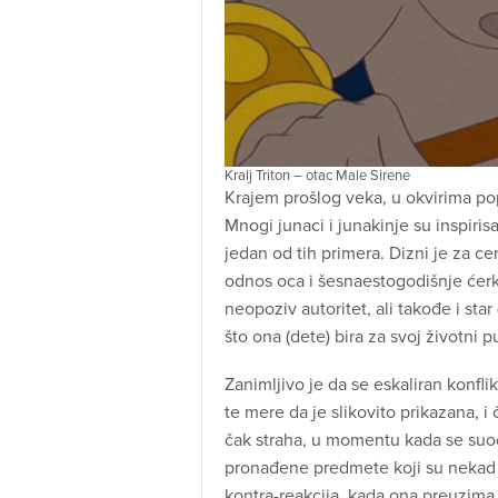
Kralj Triton – otac Male Sirene
Krajem prošlog veka, u okvirima po
Mnogi junaci i junakinje su inspiri
jedan od tih primera. Dizni je za cent
odnos oca i šesnaestogodišnje ćerke 
neopoziv autoritet, ali takođe i sta
što ona (dete) bira za svoj životni p
Zanimljivo je da se eskaliran konf
te mere da je slikovito prikazana, i
čak straha, u momentu kada se suo
pronađene predmete koji su nekad pr
kontra-reakcija, kada ona preuzima ri