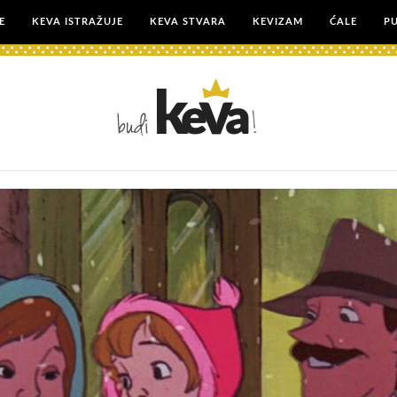
E
KEVA ISTRAŽUJE
KEVA STVARA
KEVIZAM
ĆALE
P