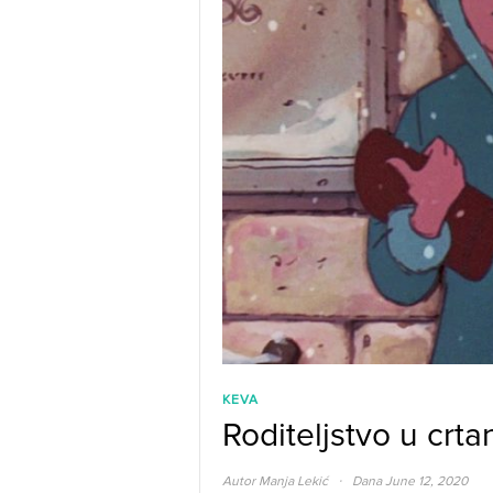
KEVA
Roditeljstvo u crt
·
Autor
Manja Lekić
Dana June 12, 2020