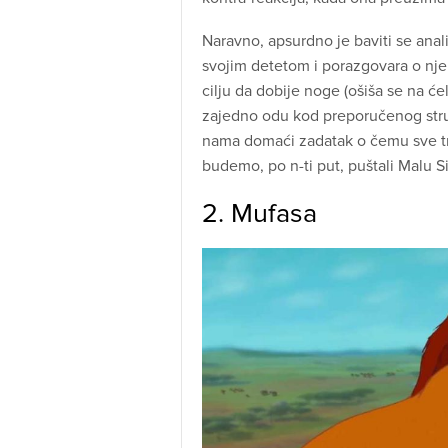
Naravno, apsurdno je baviti se anal
svojim detetom i porazgovara o nje
cilju da dobije noge (ošiša se na će
zajedno odu kod preporučenog struč
nama domaći zadatak o čemu sve t
budemo, po n-ti put, puštali Malu S
2. Mufasa