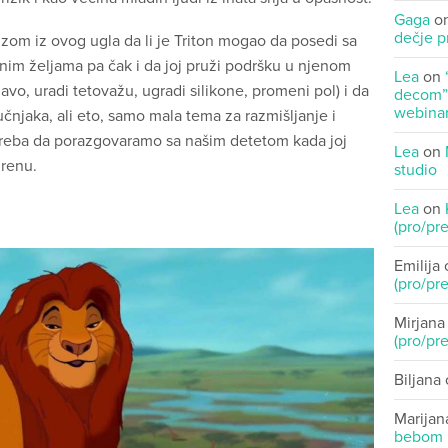
Gaga
o
dečje p
izom iz ovog ugla da li je Triton mogao da posedi sa
nim željama pa čak i da joj pruži podršku u njenom
Lea
on
lavo, uradi tetovažu, ugradi silikone, promeni pol) i da
decom” 
webinar
njaka, ali eto, samo mala tema za razmišljanje i
reba da porazgovaramo sa našim detetom kada joj
Lea
on
irenu.
studio
Lea
on
(pro/pre
Emilija
(pro/pre
Mirjana
(pro/pre
Biljana
Marijan
bebom