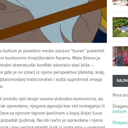
p kulture je posebno mesto zauzeo “buran” pubertet.
sani buntovnim tinejdžerskim fazama. Mala Sirena je
ralni dramaturški konflikt iskoristio stari kliše –
gde je on (otac) iz njene perspektive (deteta), kralj,
r (staromodan) tradicionalan i sušta suprotnost onoga
NAJNO
ut.
Pera
o
likt između njih dvoje veoma slobodno komunicira, do
 čak opravdana, njegova agresija kao vid neslaganja ili
Dragan
bebom
čava sa njenom tajnom (pećinom u kojoj Arijel čuva
ipadali ljudima). Na isti način je opravdana i njena
Dragan
zik i kao večina mladih ljudi iz inata srlja u opasnost.