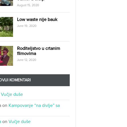
August 15, 2020
Low waste nije bauk
June 19, 2020
Roditeljstvo u crtanim
filmovima
June 12, 2020
VIJI KOMENTARI
n
Vučje duše
a
on
Kampovanje “na divlje” sa
a
on
Vučje duše