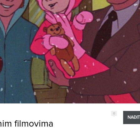
0
NAĐI
anim filmovima