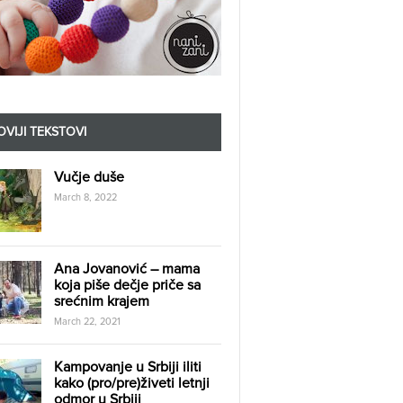
VIJI TEKSTOVI
Vučje duše
March 8, 2022
Ana Jovanović – mama
koja piše dečje priče sa
srećnim krajem
March 22, 2021
Kampovanje u Srbiji iliti
kako (pro/pre)živeti letnji
odmor u Srbiji