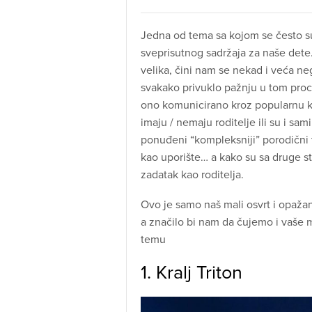
Jedna od tema sa kojom se često sus
sveprisutnog sadržaja za naše dete. 
velika, čini nam se nekad i veća n
svakako privuklo pažnju u tom proc
ono komunicirano kroz popularnu ku
imaju / nemaju roditelje ili su i sami 
ponuđeni “kompleksniji” porodični t
kao uporište… a kako su sa druge str
zadatak kao roditelja.
Ovo je samo naš mali osvrt i opaža
a značilo bi nam da čujemo i vaše 
temu
1. Kralj Triton