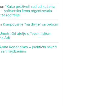
on
“Kako preživeti rad od kuće sa
– softverska firma organizovala
 za roditelje
n
Kampovanje “na divlje” sa bebom
Umetnički atelje u “svemirskom
na Adi
Anna Kononenko – praktični saveti
t sa tinejdžerima