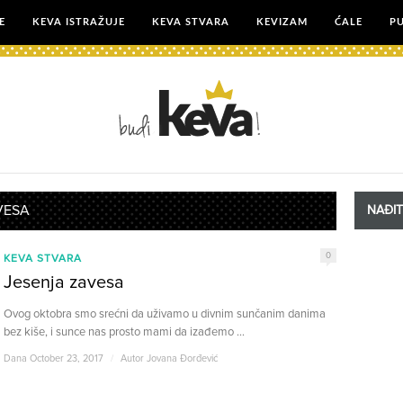
E
KEVA ISTRAŽUJE
KEVA STVARA
KEVIZAM
ĆALE
P
VESA
NAĐI
0
KEVA STVARA
Jesenja zavesa
Ovog oktobra smo srećni da uživamo u divnim sunčanim danima
bez kiše, i sunce nas prosto mami da izađemo ...
Dana October 23, 2017
/
Autor
Jovana Đorđević