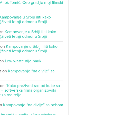
Miloš Tomić: Ceo grad je moj filmski
Kampovanje u Srbiji iliti kako
)živeti letnji odmor u Srbiji
on
Kampovanje u Srbiji iliti kako
)živeti letnji odmor u Srbiji
on
Kampovanje u Srbiji iliti kako
)živeti letnji odmor u Srbiji
on
Low waste nije bauk
a
on
Kampovanje “na divlje” sa
on
“Kako preživeti rad od kuće sa
– softverska firma organizovala
 za roditelje
n
Kampovanje “na divlje” sa bebom