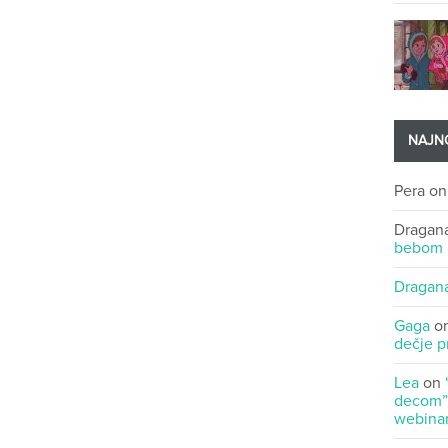
NAJNO
Pera
o
Dragan
bebom
Dragan
Gaga
o
dečje p
Lea
on
decom” 
webinar