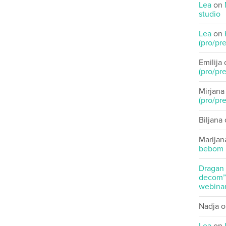
Lea
on
studio
Lea
on
(pro/pre
Emilija
(pro/pre
Mirjana
(pro/pre
Biljana
Marijan
bebom
Dragan
decom” 
webinar
Nadja
o