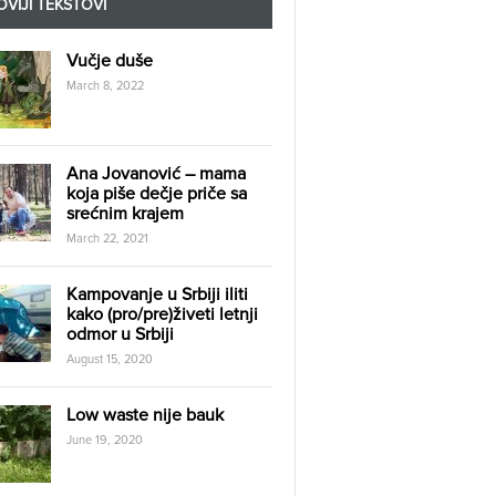
VIJI TEKSTOVI
Vučje duše
March 8, 2022
Ana Jovanović – mama
koja piše dečje priče sa
srećnim krajem
March 22, 2021
Kampovanje u Srbiji iliti
kako (pro/pre)živeti letnji
odmor u Srbiji
August 15, 2020
Low waste nije bauk
June 19, 2020