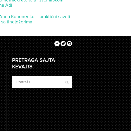
Umetnički atelje u “svemirskom
na Adi
Anna Kononenko – praktični saveti
t sa tinejdžerima
PRETRAGA SAJTA
KEVA.RS
e