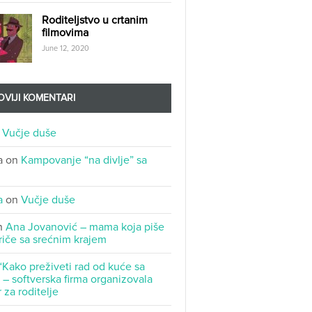
Roditeljstvo u crtanim
filmovima
June 12, 2020
VIJI KOMENTARI
n
Vučje duše
a
on
Kampovanje “na divlje” sa
a
on
Vučje duše
n
Ana Jovanović – mama koja piše
riče sa srećnim krajem
“Kako preživeti rad od kuće sa
– softverska firma organizovala
 za roditelje