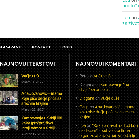
Lea
on
brodu” 
Lea
on
za živo
GLAŠAVANJE
KONTAKT
LOGIN
NAJNOVIJI TEKSTOVI
NAJNOVIJI KOMENTARI
Vučje duše
Pera
on
Vučje duše
March 8, 2022
Dragana
on
Kampovanje “na
divlje” sa bebom
Ana Jovanović – mama
Dragana
on
Vučje duše
koja piše dečje priče sa
srećnim krajem
Gaga
on
Ana Jovanović – mama
March 22, 2021
koja piše dečje priče sa srećnim
krajem
Kampovanje u Srbiji iliti
kako (pro/pre)živeti
Lea
on
“Kako preživeti rad od kuć
letnji odmor u Srbiji
sa decom” – softverska firma
August 15, 2020
organizovala webinar za roditelje