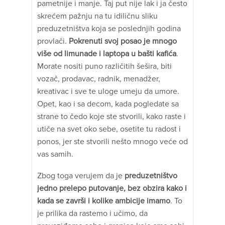
pametnije i manje. Taj put nije lak i ja često
skrećem pažnju na tu idiličnu sliku
preduzetništva koja se poslednjih godina
provlači.
Pokrenuti svoj posao je mnogo
više od limunade i laptopa u bašti kafića
.
Morate nositi puno različitih šešira, biti
vozač, prodavac, radnik, menadžer,
kreativac i sve te uloge umeju da umore.
Opet, kao i sa decom, kada pogledate sa
strane to čedo koje ste stvorili, kako raste i
utiče na svet oko sebe, osetite tu radost i
ponos, jer ste stvorili nešto mnogo veće od
vas samih.
Zbog toga verujem da je
preduzetništvo
jedno prelepo putovanje, bez obzira kako i
kada se završi i kolike ambicije imamo
. To
je prilika da rastemo i učimo, da