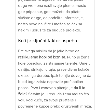
dugo vremena našli svoje pleme, mesto
gde pripadate, gde možete da pitate i
slušate druge, da podelite informacije,
nešto novo naučite i možda se čak sa
nekim i udružite za buduće projekte.
Koji je ključni faktor uspeha
Pre svega mislim da je jako bitno da
razlikujemo hobi od biznisa
. Puno je žena
koje poseduju zaista sjajne talente. Umeju
da šiju, štrikaju, crtaju, prave divne kolače,
ukrase, garderobu. Ipak to nije dovoljno da
bi od toga zaista napravile profitabilan
posao. Prvo i osnovno pitanje je
da li to
žele
? Sasvim je u redu da žena radi to što
voli, kod kuće, za svoje prijatelje i
povremene kupce preko društvenih mreža,