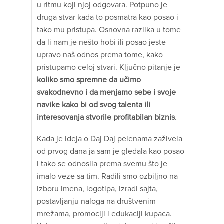
u ritmu koji njoj odgovara. Potpuno je
druga stvar kada to posmatra kao posao i
tako mu pristupa. Osnovna razlika u tome
da li nam je nešto hobi ili posao jeste
upravo naš odnos prema tome, kako
pristupamo celoj stvari. Ključno pitanje je
koliko smo spremne da učimo
svakodnevno i da menjamo sebe i svoje
navike kako bi od svog talenta ili
interesovanja stvorile profitabilan biznis
.
Kada je ideja o Daj Daj pelenama zaživela
od prvog dana ja sam je gledala kao posao
i tako se odnosila prema svemu što je
imalo veze sa tim. Radili smo ozbiljno na
izboru imena, logotipa, izradi sajta,
postavljanju naloga na društvenim
mrežama, promociji i edukaciji kupaca.