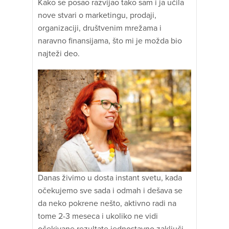
Kako se posao razvijao tako sam i ja učila
nove stvari o marketingu, prodaji,
organizaciji, društvenim mrežama i
naravno finansijama, što mi je možda bio
najteži deo.
Danas živimo u dosta instant svetu, kada
očekujemo sve sada i odmah i dešava se
da neko pokrene nešto, aktivno radi na
tome 2-3 meseca i ukoliko ne vidi