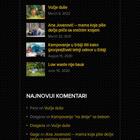
Vučje duše
March 8, 2022
Ana Jovanović – mama koja piše
dečje priče sa srećnim krajem
March 22, 2021
Kampovanje u Srbiji iliti kako
(pro/pre)živeti letnji odmor u Srbiji
August 15, 2020
Low waste nije bauk
June 19, 2020
NAJNOVIJI KOMENTARI
Pera
on
Vučje duše
Dragana
on
Kampovanje “na divlje” sa bebom
Dragana
on
Vučje duše
Gaga
on
Ana Jovanović – mama koja piše dečje
priče sa srećnim krajem