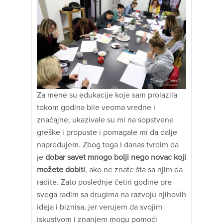
Za mene su edukacije koje sam prolazila
tokom godina bile veoma vredne i
značajne, ukazivale su mi na sopstvene
greške i propuste i pomagale mi da dalje
napredujem. Zbog toga i danas tvrdim da
je
dobar savet mnogo bolji nego novac koji
možete dobiti
, ako ne znate šta sa njim da
radite. Zato poslednje četiri godine pre
svega radim sa drugima na razvoju njihovih
ideja i biznisa, jer verujem da svojim
iskustvom i znanjem mogu pomoći