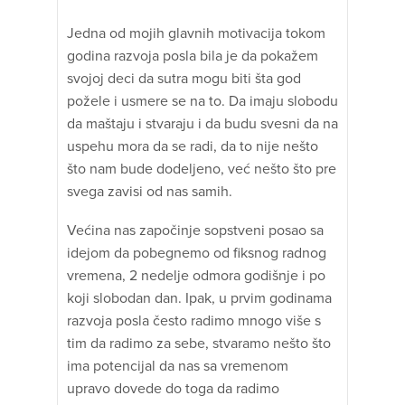
Jedna od mojih glavnih motivacija tokom
godina razvoja posla bila je da pokažem
svojoj deci da sutra mogu biti šta god
požele i usmere se na to. Da imaju slobodu
da maštaju i stvaraju i da budu svesni da na
uspehu mora da se radi, da to nije nešto
što nam bude dodeljeno, već nešto što pre
svega zavisi od nas samih.
Većina nas započinje sopstveni posao sa
idejom da pobegnemo od fiksnog radnog
vremena, 2 nedelje odmora godišnje i po
koji slobodan dan. Ipak, u prvim godinama
razvoja posla često radimo mnogo više s
tim da radimo za sebe, stvaramo nešto što
ima potencijal da nas sa vremenom
upravo dovede do toga da radimo