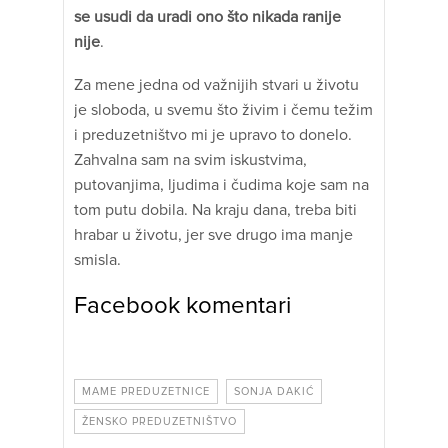
se usudi da uradi ono što nikada ranije
nije
.
Za mene jedna od važnijih stvari u životu
je sloboda, u svemu što živim i čemu težim
i preduzetništvo mi je upravo to donelo.
Zahvalna sam na svim iskustvima,
putovanjima, ljudima i čudima koje sam na
tom putu dobila. Na kraju dana, treba biti
hrabar u životu, jer sve drugo ima manje
smisla.
Facebook komentari
MAME PREDUZETNICE
SONJA DAKIĆ
ŽENSKO PREDUZETNIŠTVO