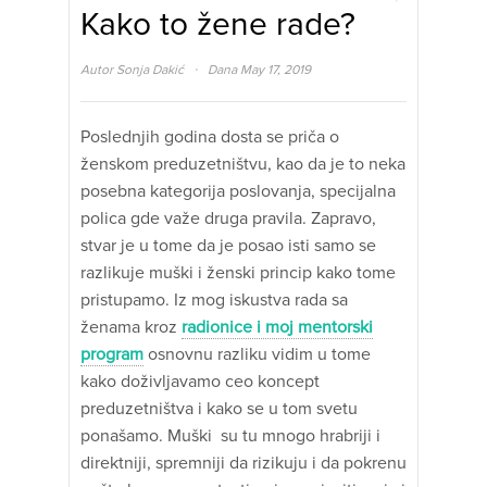
Kako to žene rade?
·
Autor
Sonja Dakić
Dana May 17, 2019
Poslednjih godina dosta se priča o
ženskom preduzetništvu, kao da je to neka
posebna kategorija poslovanja, specijalna
polica gde važe druga pravila. Zapravo,
stvar je u tome da je posao isti samo se
razlikuje muški i ženski princip kako tome
pristupamo. Iz mog iskustva rada sa
ženama kroz
radionice i moj mentorski
program
osnovnu razliku vidim u tome
kako doživljavamo ceo koncept
preduzetništva i kako se u tom svetu
ponašamo. Muški su tu mnogo hrabriji i
direktniji, spremniji da rizikuju i da pokrenu