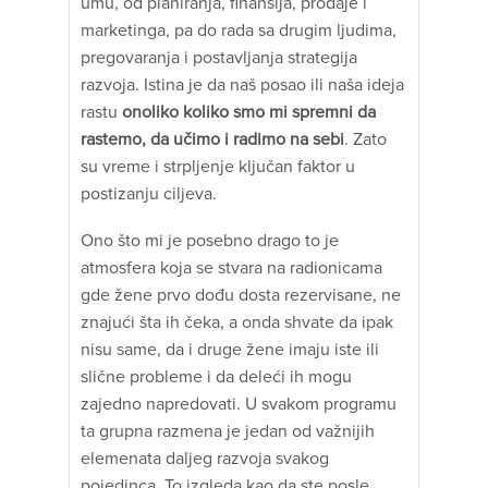
umu, od planiranja, finansija, prodaje i
marketinga, pa do rada sa drugim ljudima,
pregovaranja i postavljanja strategija
razvoja. Istina je da naš posao ili naša ideja
rastu
onoliko koliko smo mi spremni da
rastemo, da učimo i radimo na sebi
. Zato
su vreme i strpljenje ključan faktor u
postizanju ciljeva.
Ono što mi je posebno drago to je
atmosfera koja se stvara na radionicama
gde žene prvo dođu dosta rezervisane, ne
znajući šta ih čeka, a onda shvate da ipak
nisu same, da i druge žene imaju iste ili
slične probleme i da deleći ih mogu
zajedno napredovati. U svakom programu
ta grupna razmena je jedan od važnijih
elemenata daljeg razvoja svakog
pojedinca. To izgleda kao da ste posle