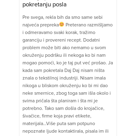
pokretanju posla
Pre svega, rekla bih da smo same sebi
najveća prepreka
Preterano razmišljamo
i odmeravamo svaki korak, tražimo
garanciju i provereni recept. Dodatni
problem može biti ako nemamo u svom
okruženju podršku ili nekoga ko bi nam
mogao pomoći, ko je taj put već prošao. Ja
kada sam pokretala Daj Daj nisam ništa
znala o tekstilnoj industriji. Nisam imala
nikoga u bliskom okruženju ko bi mi dao
neke smernice, zbog toga sam išla okolo i
svima pričala šta planiram i šta mi je
potrebno. Tako sam došla do krojačice,
šivačice, firme koja pravi etikete,
materijala…Više puta sam potpuno
nepoznate ljude kontaktirala, pisala im ili