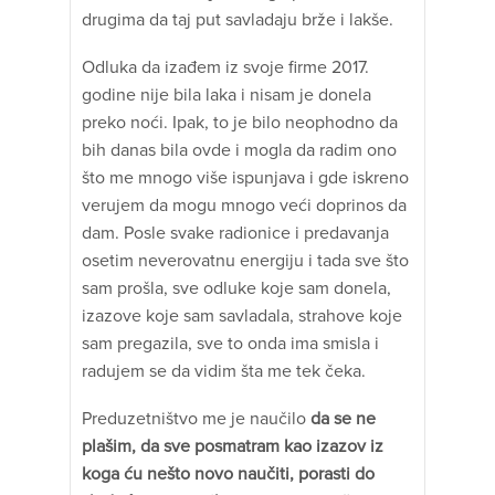
drugima da taj put savladaju brže i lakše.
Odluka da izađem iz svoje firme 2017.
godine nije bila laka i nisam je donela
preko noći. Ipak, to je bilo neophodno da
bih danas bila ovde i mogla da radim ono
što me mnogo više ispunjava i gde iskreno
verujem da mogu mnogo veći doprinos da
dam. Posle svake radionice i predavanja
osetim neverovatnu energiju i tada sve što
sam prošla, sve odluke koje sam donela,
izazove koje sam savladala, strahove koje
sam pregazila, sve to onda ima smisla i
radujem se da vidim šta me tek čeka.
Preduzetništvo me je naučilo
da se ne
plašim, da sve posmatram kao izazov iz
koga ću nešto novo naučiti, porasti do