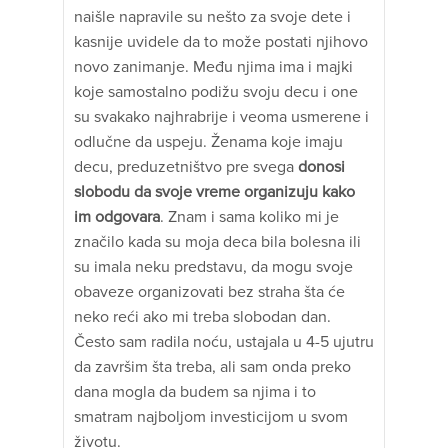
naišle napravile su nešto za svoje dete i
kasnije uvidele da to može postati njihovo
novo zanimanje. Među njima ima i majki
koje samostalno podižu svoju decu i one
su svakako najhrabrije i veoma usmerene i
odlučne da uspeju. Ženama koje imaju
decu, preduzetništvo pre svega
donosi
slobodu da svoje vreme organizuju kako
im odgovara
. Znam i sama koliko mi je
značilo kada su moja deca bila bolesna ili
su imala neku predstavu, da mogu svoje
obaveze organizovati bez straha šta će
neko reći ako mi treba slobodan dan.
Često sam radila noću, ustajala u 4-5 ujutru
da završim šta treba, ali sam onda preko
dana mogla da budem sa njima i to
smatram najboljom investicijom u svom
životu.