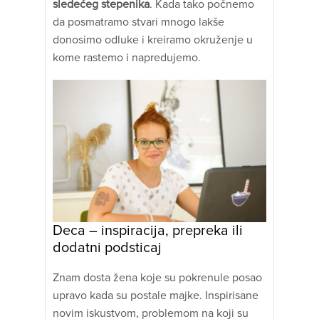
sledećeg stepenika
. Kada tako počnemo
da posmatramo stvari mnogo lakše
donosimo odluke i kreiramo okruženje u
kome rastemo i napredujemo.
Deca – inspiracija, prepreka ili
dodatni podsticaj
Znam dosta žena koje su pokrenule posao
upravo kada su postale majke. Inspirisane
novim iskustvom, problemom na koji su