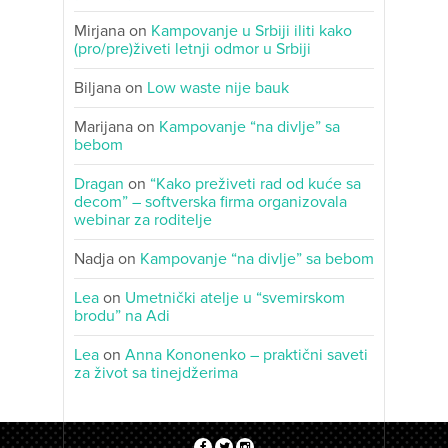
Mirjana
on
Kampovanje u Srbiji iliti kako
(pro/pre)živeti letnji odmor u Srbiji
Biljana
on
Low waste nije bauk
Marijana
on
Kampovanje “na divlje” sa
bebom
Dragan
on
“Kako preživeti rad od kuće sa
decom” – softverska firma organizovala
webinar za roditelje
Nadja
on
Kampovanje “na divlje” sa bebom
Lea
on
Umetnički atelje u “svemirskom
brodu” na Adi
Lea
on
Anna Kononenko – praktični saveti
za život sa tinejdžerima