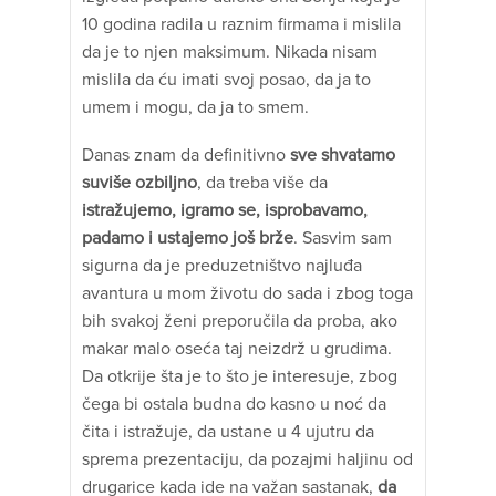
10 godina radila u raznim firmama i mislila
da je to njen maksimum. Nikada nisam
mislila da ću imati svoj posao, da ja to
umem i mogu, da ja to smem.
Danas znam da definitivno
sve shvatamo
suviše ozbiljno
, da treba više da
istražujemo, igramo se, isprobavamo,
padamo i ustajemo još brže
. Sasvim sam
sigurna da je preduzetništvo najluđa
avantura u mom životu do sada i zbog toga
bih svakoj ženi preporučila da proba, ako
makar malo oseća taj neizdrž u grudima.
Da otkrije šta je to što je interesuje, zbog
čega bi ostala budna do kasno u noć da
čita i istražuje, da ustane u 4 ujutru da
sprema prezentaciju, da pozajmi haljinu od
drugarice kada ide na važan sastanak,
da