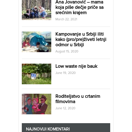
Ana Jovanović – mama
koja piše dečje priče sa
srećnim krajem
March 22, 2021
Kampovanje u Srbiji iliti
kako (pro/pre)živeti letnji
odmor u Srbiji
August 15, 2020
Low waste nije bauk
June 19, 2020
Roditeljstvo u crtanim
filmovima
June 12, 2020
NAJNOVIJI KOMENTARI