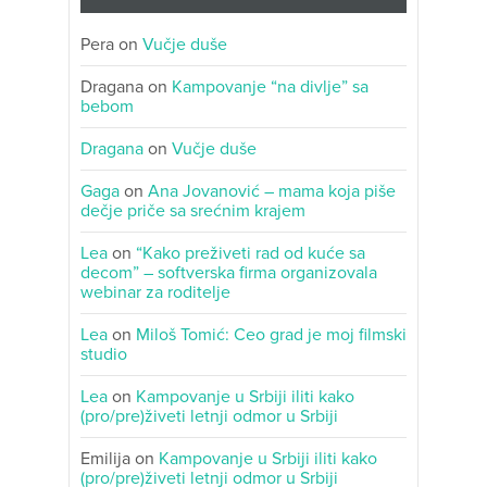
Pera
on
Vučje duše
Dragana
on
Kampovanje “na divlje” sa
bebom
Dragana
on
Vučje duše
Gaga
on
Ana Jovanović – mama koja piše
dečje priče sa srećnim krajem
Lea
on
“Kako preživeti rad od kuće sa
decom” – softverska firma organizovala
webinar za roditelje
Lea
on
Miloš Tomić: Ceo grad je moj filmski
studio
Lea
on
Kampovanje u Srbiji iliti kako
(pro/pre)živeti letnji odmor u Srbiji
Emilija
on
Kampovanje u Srbiji iliti kako
(pro/pre)živeti letnji odmor u Srbiji