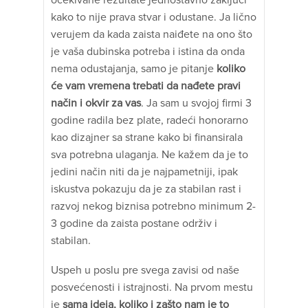
očekivane rezultate jednostavno zaključi
kako to nije prava stvar i odustane. Ja lično
verujem da kada zaista naiđete na ono što
je vaša dubinska potreba i istina da onda
nema odustajanja, samo je pitanje
koliko
će vam vremena trebati da nađete pravi
način i okvir za vas
. Ja sam u svojoj firmi 3
godine radila bez plate, radeći honorarno
kao dizajner sa strane kako bi finansirala
sva potrebna ulaganja. Ne kažem da je to
jedini način niti da je najpametniji, ipak
iskustva pokazuju da je za stabilan rast i
razvoj nekog biznisa potrebno minimum 2-
3 godine da zaista postane održiv i
stabilan.
Uspeh u poslu pre svega zavisi od naše
posvećenosti i istrajnosti. Na prvom mestu
je
sama ideja, koliko i zašto nam je to