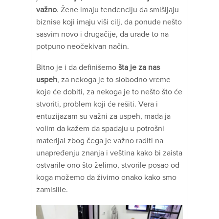
važno
. Žene imaju tendenciju da smišljaju
biznise koji imaju viši cilj, da ponude nešto
sasvim novo i drugačije, da urade to na
potpuno neočekivan način.
Bitno je i da definišemo
šta je za nas
uspeh
, za nekoga je to slobodno vreme
koje će dobiti, za nekoga je to nešto što će
stvoriti, problem koji će rešiti. Vera i
entuzijazam su važni za uspeh, mada ja
volim da kažem da spadaju u potrošni
materijal zbog čega je važno raditi na
unapređenju znanja i veština kako bi zaista
ostvarile ono što želimo, stvorile posao od
koga možemo da živimo onako kako smo
zamislile.