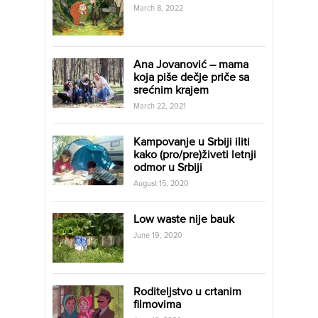
March 8, 2022
Ana Jovanović – mama
koja piše dečje priče sa
srećnim krajem
March 22, 2021
Kampovanje u Srbiji iliti
kako (pro/pre)živeti letnji
odmor u Srbiji
August 15, 2020
Low waste nije bauk
June 19, 2020
Roditeljstvo u crtanim
filmovima