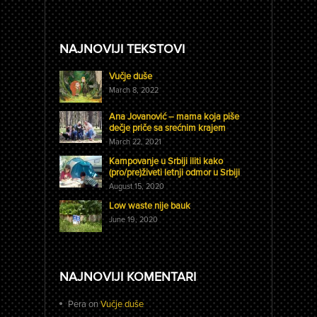
NAJNOVIJI TEKSTOVI
Vučje duše
March 8, 2022
Ana Jovanović – mama koja piše
dečje priče sa srećnim krajem
March 22, 2021
Kampovanje u Srbiji iliti kako
(pro/pre)živeti letnji odmor u Srbiji
August 15, 2020
Low waste nije bauk
June 19, 2020
NAJNOVIJI KOMENTARI
Pera
on
Vučje duše