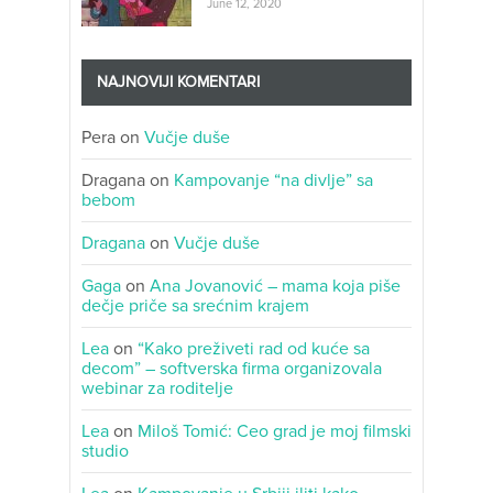
June 12, 2020
NAJNOVIJI KOMENTARI
Pera
on
Vučje duše
Dragana
on
Kampovanje “na divlje” sa
bebom
Dragana
on
Vučje duše
Gaga
on
Ana Jovanović – mama koja piše
dečje priče sa srećnim krajem
Lea
on
“Kako preživeti rad od kuće sa
decom” – softverska firma organizovala
webinar za roditelje
Lea
on
Miloš Tomić: Ceo grad je moj filmski
studio