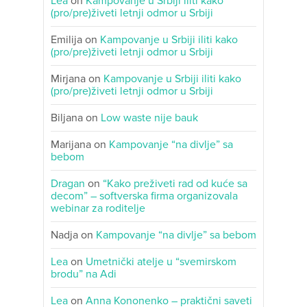
Lea
on
Kampovanje u Srbiji iliti kako
(pro/pre)živeti letnji odmor u Srbiji
Emilija
on
Kampovanje u Srbiji iliti kako
(pro/pre)živeti letnji odmor u Srbiji
Mirjana
on
Kampovanje u Srbiji iliti kako
(pro/pre)živeti letnji odmor u Srbiji
Biljana
on
Low waste nije bauk
Marijana
on
Kampovanje “na divlje” sa
bebom
Dragan
on
“Kako preživeti rad od kuće sa
decom” – softverska firma organizovala
webinar za roditelje
Nadja
on
Kampovanje “na divlje” sa bebom
Lea
on
Umetnički atelje u “svemirskom
brodu” na Adi
Lea
on
Anna Kononenko – praktični saveti