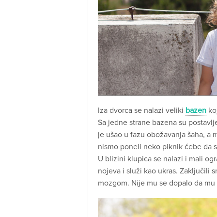
Iza dvorca se nalazi veliki
bazen
koj
Sa jedne strane bazena su postavljen
je ušao u fazu obožavanja šaha, a m
nismo poneli neko piknik ćebe da 
U blizini klupica se nalazi i mali 
nojeva i služi kao ukras. Zaključili
mozgom. Nije mu se dopalo da mu se