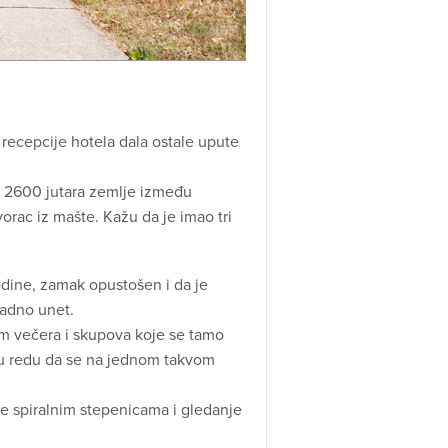
 recepcije hotela dala ostale upute
o 2600 jutara zemlje između
vorac iz mašte. Kažu da je imao tri
godine, zamak opustošen i da je
nadno unet.
kom večera i skupova koje se tamo
o u redu da se na jednom takvom
je spiralnim stepenicama i gledanje