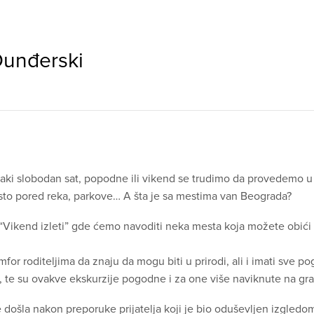
Dunđerski
vaki slobodan sat, popodne ili vikend se trudimo da provedemo u
sto pored reka, parkove… A šta je sa mestima van Beograda?
Vikend izleti” gde ćemo navoditi neka mesta koja možete obići 
for roditeljima da znaju da mogu biti u prirodi, ali i imati sve p
, te su ovakve ekskurzije pogodne i za one više naviknute na grad, 
e došla nakon preporuke prijatelja koji je bio oduševljen izgledo