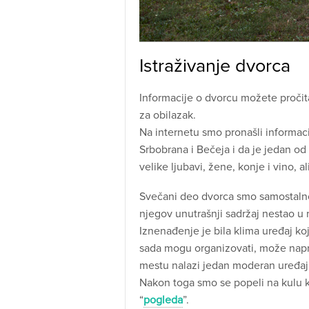
Istraživanje dvorca
Informacije o dvorcu možete pročit
za obilazak.
Na internetu smo pronašli informac
Srbobrana i Bečeja i da je jedan od 
velike ljubavi, žene, konje i vino, al
Svečani deo dvorca smo samostalno ob
njegov unutrašnji sadržaj nestao u
Iznenađenje je bila klima uređaj ko
sada mogu organizovati, može napra
mestu nalazi jedan moderan uređaj
Nakon toga smo se popeli na kulu k
“
pogleda
”.