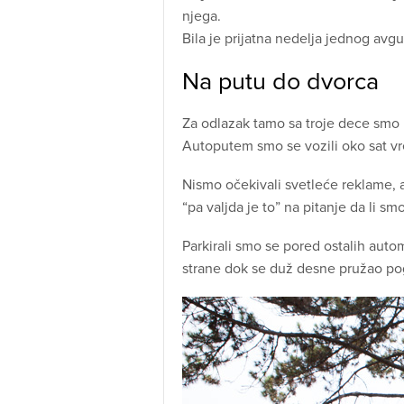
njega.
Bila je prijatna nedelja jednog avgu
Na putu do dvorca
Za odlazak tamo sa troje dece smo i
Autoputem smo se vozili oko sat vre
Nismo očekivali svetleće reklame, a
“pa valjda je to” na pitanje da li 
Parkirali smo se pored ostalih auto
strane dok se duž desne pružao po