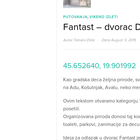
,
PUTOVANJA
VIKEND IZLETI
Fantast – dvorac 
·
Autor
Tamara Zidar
Dana August 3, 2015
45.652640, 19.901992
Kao gradska deca željna prirode, s
na Adu, Košutnjak, Avalu, neko me
Ovim tekstom otvaramo kategoriju “
posetili.
Organizovana priroda donosi taj kom
toaleti, parkovi, zanimacije za decu
Ideja za odlazak u dvorac Fantast j