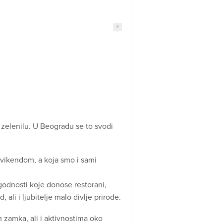
3
 zelenilu. U Beogradu se to svodi
vikendom, a koja smo i sami
ogodnosti koje donose restorani,
ali i ljubitelje malo divlje prirode.
m zamka, ali i aktivnostima oko