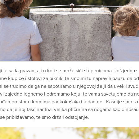
i je sada prazan, ali u koji se može sići stepenicama. Još jedna
e klupice i stolovi za piknik, te smo mi tu napravili pauzu da odi
i se trudimo da ga ne sabotiramo u njegovoj želji da uvek i svuda 
svi zajedno legnemo i odremamo koju, te vama savetujemo da ne
ograđen prostor u kom ima par kokošaka i jedan noj. Kasnije smo s
 smo da je noj fascinantna, velika ptičurina sa nogama kao dinosau
 približavamo, te smo držali odstojanje.