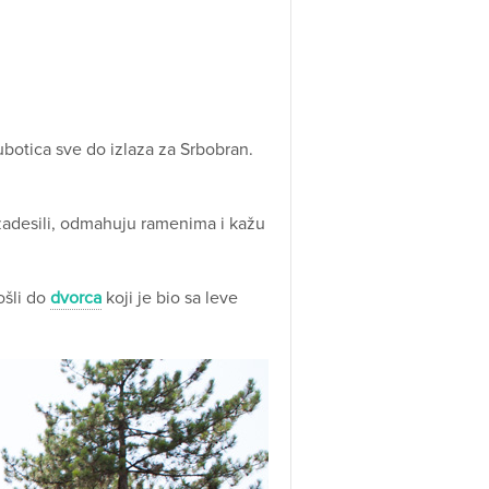
ubotica sve do izlaza za Srbobran.
u zadesili, odmahuju ramenima i kažu
ošli do
dvorca
koji je bio sa leve