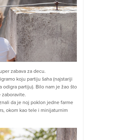
 super zabava za decu.
gramo koju partiju šaha (najstariji
odigra partiju). Bilo nam je žao što
 zaboravite.
aznali da je noj poklon jedne farme
rs, okom kao tele i minijaturnim