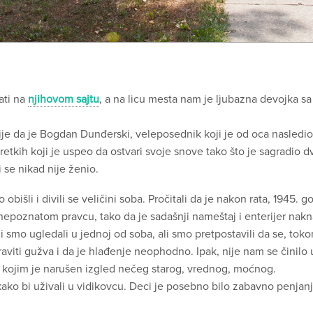
ati na
njihovom sajtu
, a na licu mesta nam je ljubazna devojka sa
ije da je Bogdan Dunđerski, veleposednik koji je od oca nasledi
retkih koji je uspeo da ostvari svoje snove tako što je sagradio d
i se nikad nije ženio.
išli i divili se veličini soba. Pročitali da je nakon rata, 1945. 
 nepoznatom pravcu, tako da je sadašnji nameštaj i enterijer nak
ji smo ugledali u jednoj od soba, ali smo pretpostavili da se, to
viti gužva i da je hlađenje neophodno. Ipak, nije nam se činil
 kojim je narušen izgled nečeg starog, vrednog, moćnog.
ako bi uživali u vidikovcu. Deci je posebno bilo zabavno penjan