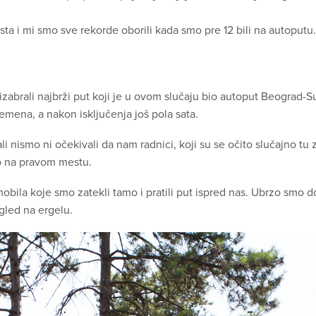
sta i mi smo sve rekorde oborili kada smo pre 12 bili na autoputu.
zabrali najbrži put koji je u ovom slučaju bio autoput Beograd-S
mena, a nakon isključenja još pola sata.
li nismo ni očekivali da nam radnici, koji su se očito slučajno t
smo na pravom mestu.
mobila koje smo zatekli tamo i pratili put ispred nas. Ubrzo smo d
gled na ergelu.