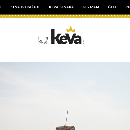
E
KEVA ISTRAŽUJE
KEVA STVARA
KEVIZAM
ĆALE
P