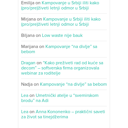
Emilija
on
Kampovanje u Srbiji iliti kako
(pro/pre)živeti letnji odmor u Srbiji
Mirjana
on
Kampovanje u Srbiji iliti kako
(pro/pre)živeti letnji odmor u Srbiji
Biljana
on
Low waste nije bauk
Marijana
on
Kampovanje “na divlje” sa
bebom
Dragan
on
“Kako preživeti rad od kuće sa
decom” – softverska firma organizovala
webinar za roditelje
Nadja
on
Kampovanje “na divlje” sa bebom
Lea
on
Umetnički atelje u “svemirskom
brodu” na Adi
Lea
on
Anna Kononenko – praktični saveti
za život sa tinejdžerima