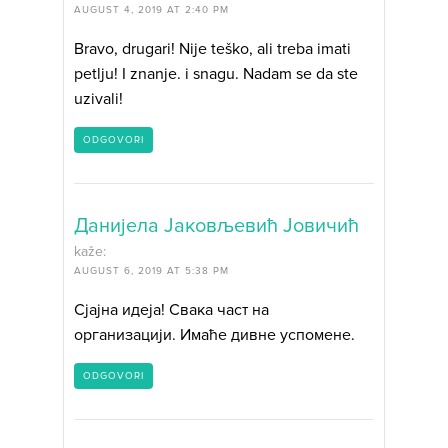
AUGUST 4, 2019 AT 2:40 PM
Bravo, drugari! Nije teško, ali treba imati
petlju! I znanje. i snagu. Nadam se da ste
uzivali!
ODGOVORI
Данијела Јаковљевић Јовичић
kaže:
AUGUST 6, 2019 AT 5:38 PM
Сјајна идеја! Свака част на
организацији. Имаће дивне успомене.
ODGOVORI