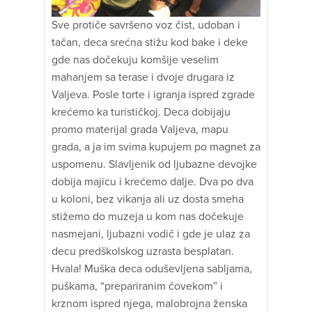
Sve protiče savršeno voz čist, udoban i
tačan, deca srećna stižu kod bake i deke
gde nas dočekuju komšije veselim
mahanjem sa terase i dvoje drugara iz
Valjeva. Posle torte i igranja ispred zgrade
krećemo ka turističkoj. Deca dobijaju
promo materijal grada Valjeva, mapu
grada, a ja im svima kupujem po magnet za
uspomenu. Slavljenik od ljubazne devojke
dobija majicu i krećemo dalje. Dva po dva
u koloni, bez vikanja ali uz dosta smeha
stižemo do muzeja u kom nas dočekuje
nasmejani, ljubazni vodič i gde je ulaz za
decu predškolskog uzrasta besplatan.
Hvala! Muška deca oduševljena sabljama,
puškama, “prepariranim čovekom” i
krznom ispred njega, malobrojna ženska