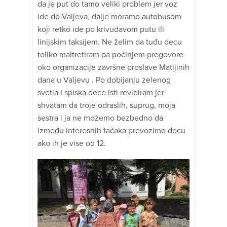
da je put do tamo veliki problem jer voz
ide do Valjeva, dalje moramo autobusom
koji retko ide po krivudavom putu ili
linijskim taksijem. Ne želim da tuđu decu
toliko maltretiram pa počinjem pregovore
oko organizacije završne proslave Matijinih
dana u Valjevu . Po dobijanju zelenog
svetla i spiska dece isti revidiram jer
shvatam da troje odraslih, suprug, moja
sestra i ja ne možemo bezbedno da
između interesnih tačaka prevozimo decu
ako ih je vise od 12.