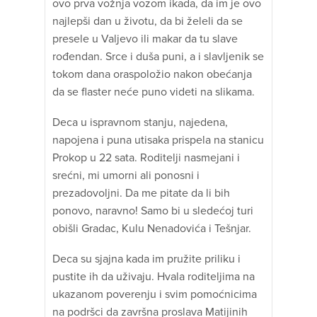
ovo prva vožnja vozom ikada, da im je ovo
najlepši dan u životu, da bi želeli da se
presele u Valjevo ili makar da tu slave
rođendan. Srce i duša puni, a i slavljenik se
tokom dana oraspoložio nakon obećanja
da se flaster neće puno videti na slikama.
Deca u ispravnom stanju, najedena,
napojena i puna utisaka prispela na stanicu
Prokop u 22 sata. Roditelji nasmejani i
srećni, mi umorni ali ponosni i
prezadovoljni. Da me pitate da li bih
ponovo, naravno! Samo bi u sledećoj turi
obišli Gradac, Kulu Nenadovića i Tešnjar.
Deca su sjajna kada im pružite priliku i
pustite ih da uživaju. Hvala roditeljima na
ukazanom poverenju i svim pomoćnicima
na podršci da završna proslava Matijinih