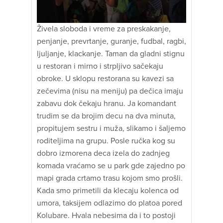
Živela sloboda i vreme za preskakanje,
penjanje, prevrtanje, guranje, fudbal, ragbi,
ljuljanje, klackanje. Taman da gladni stignu
u restoran i mirno i strpljivo sačekaju
obroke. U sklopu restorana su kavezi sa
zečevima (nisu na meniju) pa dečica imaju
zabavu dok čekaju hranu. Ja komandant
trudim se da brojim decu na dva minuta,
propitujem sestru i muža, slikamo i šaljemo
roditeljima na grupu. Posle ručka kog su
dobro izmorena deca izela do zadnjeg
komada vraćamo se u park gde zajedno po
mapi grada crtamo trasu kojom smo prošli.
Kada smo primetili da klecaju kolenca od
umora, taksijem odlazimo do platoa pored
Kolubare. Hvala nebesima da i to postoji