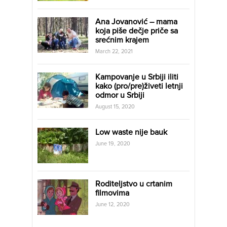
Ana Jovanović – mama
koja piše dečje priče sa
srećnim krajem
March 22, 2021
Kampovanje u Srbiji iliti
kako (pro/pre)živeti letnji
odmor u Srbiji
August 15, 2020
Low waste nije bauk
June 19, 2020
Roditeljstvo u crtanim
filmovima
June 12, 2020