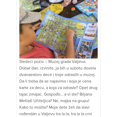
Sledeći poziv – Muzej grada Valjeva.
Dobar dan, izvinite, ja bih u subotu dovela
dvanaestoro dece i troje odraslih u muzej.
Da li treba da se najavimo i koja je cena
karte za decu, a koja za odrasle? Opet drug
tajac zmajac. Gospođo… a vi ste? Biljana
Metlaš! Učiteljica? Ne, majka na grupu!
Kako to mislite? Moje dete želi da slavi
rođendan u Valjevu tra la la, tra la la crni