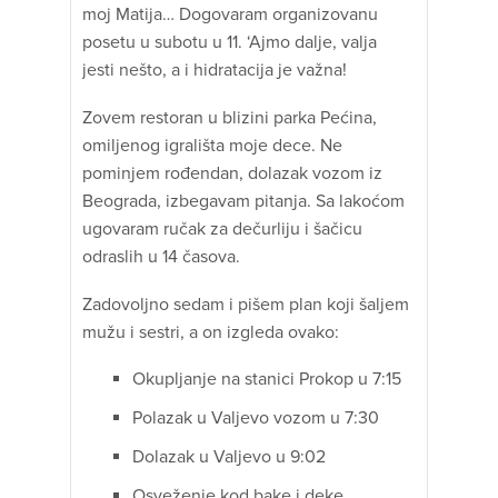
moj Matija… Dogovaram organizovanu
posetu u subotu u 11. ‘Ajmo dalje, valja
jesti nešto, a i hidratacija je važna!
Zovem restoran u blizini parka Pećina,
omiljenog igrališta moje dece. Ne
pominjem rođendan, dolazak vozom iz
Beograda, izbegavam pitanja. Sa lakoćom
ugovaram ručak za dečurliju i šačicu
odraslih u 14 časova.
Zadovoljno sedam i pišem plan koji šaljem
mužu i sestri, a on izgleda ovako:
Okupljanje na stanici Prokop u 7:15
Polazak u Valjevo vozom u 7:30
Dolazak u Valjevo u 9:02
Osveženje kod bake i deke,