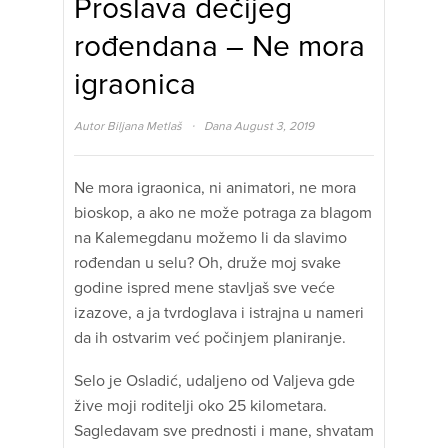
Proslava dečijeg
rođendana – Ne mora
igraonica
·
Autor
Biljana Metlaš
Dana August 3, 2019
Ne mora igraonica, ni animatori, ne mora
bioskop, a ako ne može potraga za blagom
na Kalemegdanu možemo li da slavimo
rođendan u selu? Oh, druže moj svake
godine ispred mene stavljaš sve veće
izazove, a ja tvrdoglava i istrajna u nameri
da ih ostvarim već počinjem planiranje.
Selo je Osladić, udaljeno od Valjeva gde
žive moji roditelji oko 25 kilometara.
Sagledavam sve prednosti i mane, shvatam