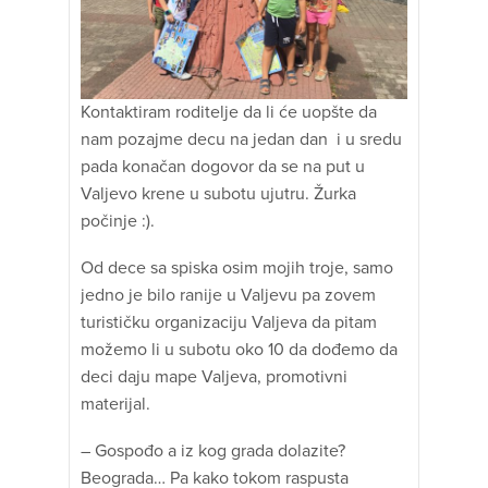
Kontaktiram roditelje da li će uopšte da
nam pozajme decu na jedan dan i u sredu
pada konačan dogovor da se na put u
Valjevo krene u subotu ujutru. Žurka
počinje :).
Od dece sa spiska osim mojih troje, samo
jedno je bilo ranije u Valjevu pa zovem
turističku organizaciju Valjeva da pitam
možemo li u subotu oko 10 da dođemo da
deci daju mape Valjeva, promotivni
materijal.
– Gospođo a iz kog grada dolazite?
Beograda… Pa kako tokom raspusta