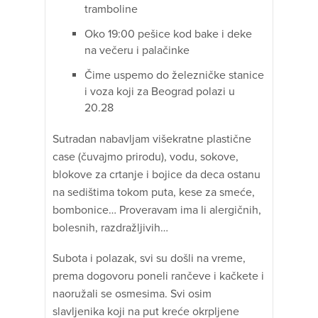
tramboline
Oko 19:00 pešice kod bake i deke
na večeru i palačinke
Čime uspemo do železničke stanice
i voza koji za Beograd polazi u
20.28
Sutradan nabavljam višekratne plastične
case (čuvajmo prirodu), vodu, sokove,
blokove za crtanje i bojice da deca ostanu
na sedištima tokom puta, kese za smeće,
bombonice… Proveravam ima li alergičnih,
bolesnih, razdražljivih…
Subota i polazak, svi su došli na vreme,
prema dogovoru poneli rančeve i kačkete i
naoružali se osmesima. Svi osim
slavljenika koji na put kreće okrpljene