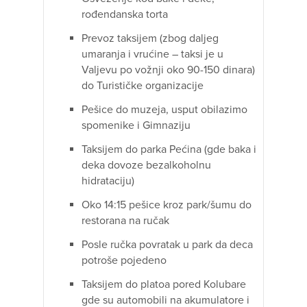
rođendanska torta
Prevoz taksijem (zbog daljeg
umaranja i vrućine – taksi je u
Valjevu po vožnji oko 90-150 dinara)
do Turističke organizacije
Pešice do muzeja, usput obilazimo
spomenike i Gimnaziju
Taksijem do parka Pećina (gde baka i
deka dovoze bezalkoholnu
hidrataciju)
Oko 14:15 pešice kroz park/šumu do
restorana na ručak
Posle ručka povratak u park da deca
potroše pojedeno
Taksijem do platoa pored Kolubare
gde su automobili na akumulatore i