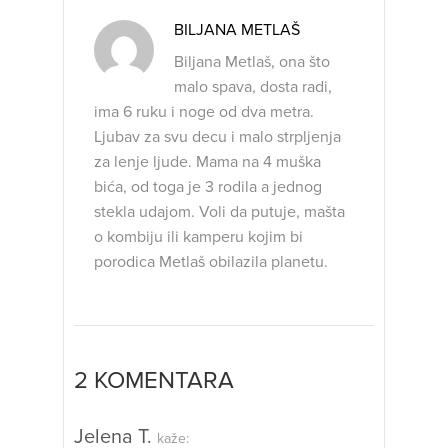
BILJANA METLAŠ
Biljana Metlaš, ona što
malo spava, dosta radi,
ima 6 ruku i noge od dva metra.
Ljubav za svu decu i malo strpljenja
za lenje ljude. Mama na 4 muška
bića, od toga je 3 rodila a jednog
stekla udajom. Voli da putuje, mašta
o kombiju ili kamperu kojim bi
porodica Metlaš obilazila planetu.
2 KOMENTARA
Jelena T.
kaže: