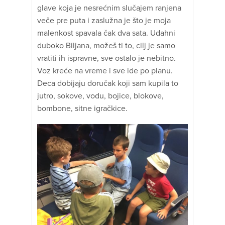
glave koja je nesrećnim slučajem ranjena
veče pre puta i zaslužna je što je moja
malenkost spavala čak dva sata. Udahni
duboko Biljana, možeš ti to, cilj je samo
vratiti ih ispravne, sve ostalo je nebitno.
Voz kreće na vreme i sve ide po planu.
Deca dobijaju doručak koji sam kupila to
jutro, sokove, vodu, bojice, blokove,
bombone, sitne igračkice.