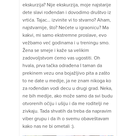
ekskurzija? Nije ekskurzija, moje najstarije
dete slavi rođendan i dovodimo društvo iz
vrtića. Tajac… izvinite vi to stvarno? Aham,
najstvarnije, što? Nećete u igraonicu? Ma
kakvi, mi samo ekstremne proslave, evo
vežbamo već godinama i u treningu smo.
Žena se smeje i kaže sa velikim
zadovoljstvom ćemo vas ugostiti. Oh
hvala, prva tačka odrađena I taman da
prekinem vezu ona bojažljivo pita a zašto
to ne date u medije, ja ne znam nikoga ko
za rođendan vodi decu u drugi grad. Neka,
ne bih medije, ako može samo da svi budu
otvorenih očiju i ušiju i da me roditelji ne
zivkaju. Tada shvatih da treba da napravim
viber grupu i da ih o svemu obaveštavam
kako nas ne bi ometali :).