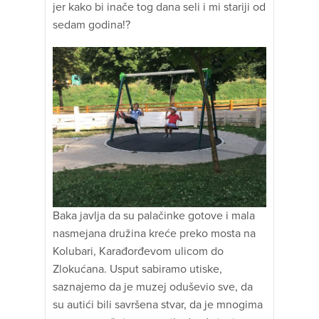
jer kako bi inače tog dana seli i mi stariji od
sedam godina!?
Baka javlja da su palačinke gotove i mala
nasmejana družina kreće preko mosta na
Kolubari, Karađorđevom ulicom do
Zlokućana. Usput sabiramo utiske,
saznajemo da je muzej oduševio sve, da
su autići bili savršena stvar, da je mnogima