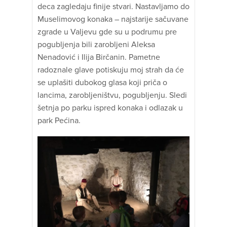
deca zagledaju finije stvari. Nastavljamo do
Muselimovog konaka – najstarije sačuvane
zgrade u Valjevu gde su u podrumu pre
pogubljenja bili zarobljeni Aleksa
Nenadović i Ilija Birčanin. Pametne
radoznale glave potiskuju moj strah da će
se uplašiti dubokog glasa koji priča o
lancima, zarobljeništvu, pogubljenju. Sledi
šetnja po parku ispred konaka i odlazak u
park Pećina.