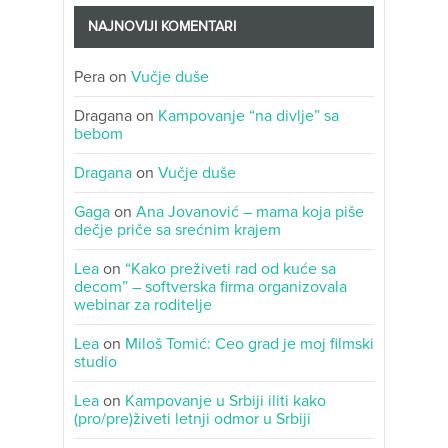
NAJNOVIJI KOMENTARI
Pera
on
Vučje duše
Dragana
on
Kampovanje “na divlje” sa
bebom
Dragana
on
Vučje duše
Gaga
on
Ana Jovanović – mama koja piše
dečje priče sa srećnim krajem
Lea
on
“Kako preživeti rad od kuće sa
decom” – softverska firma organizovala
webinar za roditelje
Lea
on
Miloš Tomić: Ceo grad je moj filmski
studio
Lea
on
Kampovanje u Srbiji iliti kako
(pro/pre)živeti letnji odmor u Srbiji