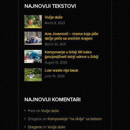
NAJNOVIJI TEKSTOVI
Vučje duše
March 8, 2022
Ana Jovanović – mama koja piše
dečje priče sa srećnim krajem
March 22, 2021
Kampovanje u Srbiji iliti kako
(pro/pre)živeti letnji odmor u Srbiji
August 15, 2020
Low waste nije bauk
June 19, 2020
NAJNOVIJI KOMENTARI
Pera
on
Vučje duše
Dragana
on
Kampovanje “na divlje” sa bebom
Dragana
on
Vučje duše