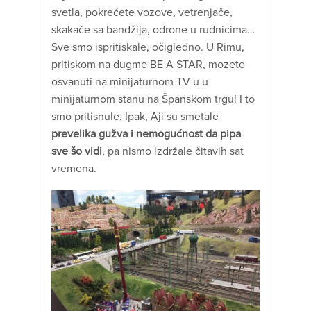
svetla, pokrećete vozove, vetrenjače,
skakače sa bandžija, odrone u rudnicima…
Sve smo ispritiskale, očigledno. U Rimu,
pritiskom na dugme BE A STAR, mozete
osvanuti na minijaturnom TV-u u
minijaturnom stanu na Španskom trgu! I to
smo pritisnule. Ipak, Aji su smetale
prevelika gužva i nemogućnost da pipa
sve šo vidi
, pa nismo izdržale čitavih sat
vremena.