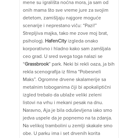
mene su igrališta noćna mora, ja sam od
onih mama što sve vreme jure za svojim
detetom, zamišljaju najgore moguće
scenarije i neprestano viču: “Pazi!”
Strepljiva majka, tako me zove moj brat,
psiholog).
HafenCity
izgleda onako
korporativno i hladno kako sam zamšljala
ceo grad. U sred svega toga nalazi se
“
Grassbrook
” park. Neki bi rekli oaza, ja bih
rekla scenografija iz filma “Pobesneli
Maks”. Ogromne drvene skalamerije sa
metalnim toboganima čiji bi apokaliptični
izgled trebalo da ublaže veliki zeleni
listovi na vrhu i mekani pesak na dnu.
Naravno, Aja je bila oduševljena iako smo
jedva uspele da je popnemo na ta zdanja.
Na velikoj trambolini u zemlji skakale smo
obe. U parku ima i set drvenih korita