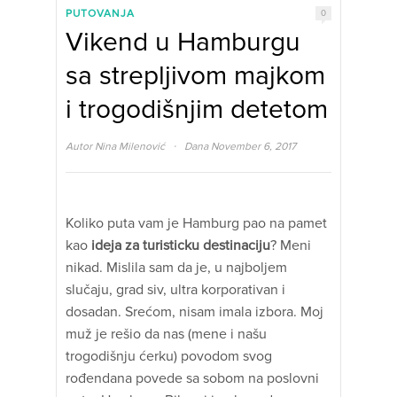
PUTOVANJA
0
Vikend u Hamburgu
sa strepljivom majkom
i trogodišnjim detetom
·
Autor
Nina Milenović
Dana November 6, 2017
Koliko puta vam je Hamburg pao na pamet
kao
ideja za turisticku destinaciju
? Meni
nikad. Mislila sam da je, u najboljem
slučaju, grad siv, ultra korporativan i
dosadan. Srećom, nisam imala izbora. Moj
muž je rešio da nas (mene i našu
trogodišnju ćerku) povodom svog
rođendana povede sa sobom na poslovni