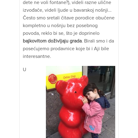
dete ne voli fontane?), videli razne ulične
izvođače, videli ljude u bavarskoj nošnji…
Često smo sretali čitave porodice obučene
kompletno u nošnju bez posebnog
povoda, reklo bi se, što je doprinelo
bajkovitom doživljaju grada
. Birali smo i da
posećujemo prodavnice koje bi i Aji bile
interesantne.
U