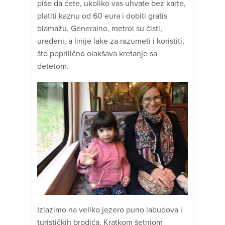
piše da ćete, ukoliko vas uhvate bez karte,
platiti kaznu od 60 eura i dobiti gratis
blamažu. Generalno, metroi su čisti,
uređeni, a linije lake za razumeti i koristiti,
što poprilično olakšava kretanje sa
detetom.
Izlazimo na veliko jezero puno labudova i
turističkih brodića. Kratkom šetnjom