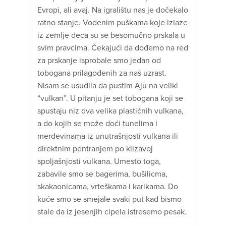
Evropi, ali avaj. Na igralištu nas je dočekalo
ratno stanje. Vodenim puškama koje izlaze
iz zemlje deca su se besomučno prskala u
svim pravcima. Čekajući da dođemo na red
za prskanje isprobale smo jedan od
tobogana prilagođenih za naš uzrast.
Nisam se usudila da pustim Aju na veliki
“vulkan”. U pitanju je set tobogana koji se
spustaju niz dva velika plastičnih vulkana,
a do kojih se može doći tunelima i
merdevinama iz unutrašnjosti vulkana ili
direktnim pentranjem po klizavoj
spoljašnjosti vulkana. Umesto toga,
zabavile smo se bagerima, bušilicma,
skakaonicama, vrteškama i karikama. Do
kuće smo se smejale svaki put kad bismo
stale da iz jesenjih cipela istresemo pesak.