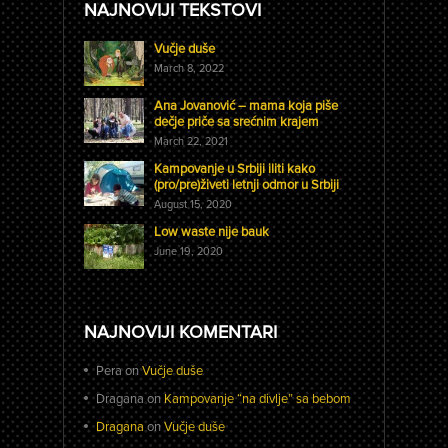
NAJNOVIJI TEKSTOVI
Vučje duše
March 8, 2022
Ana Jovanović – mama koja piše
dečje priče sa srećnim krajem
March 22, 2021
Kampovanje u Srbiji iliti kako
(pro/pre)živeti letnji odmor u Srbiji
August 15, 2020
Low waste nije bauk
June 19, 2020
NAJNOVIJI KOMENTARI
Pera
on
Vučje duše
Dragana
on
Kampovanje “na divlje” sa bebom
Dragana
on
Vučje duše