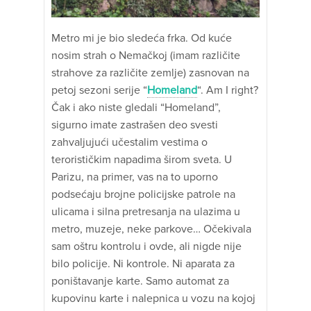
Metro mi je bio sledeća frka. Od kuće
nosim strah o Nemačkoj (imam različite
strahove za različite zemlje) zasnovan na
petoj sezoni serije “
Homeland
“. Am I right?
Čak i ako niste gledali “Homeland”,
sigurno imate zastrašen deo svesti
zahvaljujući učestalim vestima o
terorističkim napadima širom sveta. U
Parizu, na primer, vas na to uporno
podsećaju brojne policijske patrole na
ulicama i silna pretresanja na ulazima u
metro, muzeje, neke parkove… Očekivala
sam oštru kontrolu i ovde, ali nigde nije
bilo policije. Ni kontrole. Ni aparata za
poništavanje karte. Samo automat za
kupovinu karte i nalepnica u vozu na kojoj