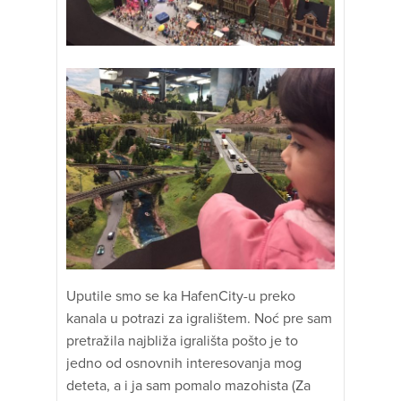
Uputile smo se ka HafenCity-u preko
kanala u potrazi za igralištem. Noć pre sam
pretražila najbliža igrališta pošto je to
jedno od osnovnih interesovanja mog
deteta, a i ja sam pomalo mazohista (Za