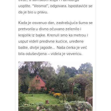
uopšte. “Veoma!”, odgovara. Ispostaviće se
da je bio u pravu.
Kada je osvanuo dan, zastrašujuća šuma se
pretvorila u divno očuvano zelenilo i
krajolik iz bajke. Krenuli smo ka metrou i
usput videli predivne kućice, uređene
bašte, divlje jagode… Naša ćerka je već
bila oduševljena – videla je vevericu.