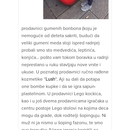
prodavnici gumenih bonbona (koju je
nemoguće od deteta sakriti, budući da
veliki gumeni meda stoji ispred radnje)
probali smo sto medvedića, leptirića,
konjića… pošto vam tokom boravka u radnji
neprestano u ruku stavljaju nove vrste i
ukuse. U poznatoj prodavnici ručno rađene
kozmetike “
Lush
“, Aji su dali da potapa
one bombe kupke i da se igra sapun-
plastelinom. U prodavnici Lego kockica,
kao i u još dvema prodavnicama igračaka u
centru postoje Lego stolovi na kojima deca
mogu da grade, dok roditelji šopinguju. Ni
muž ni ja nismo u šoping fazonu, te smo
ove trenutke Ajinog igranja koristili za