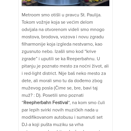
Metroom smo otišli u pravcu St. Paulija.
Tokom vožnje koja se većim delom
odvijala na otvorenom videli smo mnogo
mostova, brodova, vozova i novu zgradu
filharmonije koja izgleda nestvarno, kao
zgusnuto nebo. Izašli smo kod “krive
zgrade” i uputili se ka Reeperbahnu. U
pitanju je poznato mesto za noćni život, ali
i red-light district. Nije baš neko mesto za
dete, ali morali smo tu da dođemo zbog
muževog posla (Čime se, bre, bavi taj
muž? : D). Posetili smo poznati
“
Reepherbahn Festival
“, na kom smo čuli
par lepih svirki novih muzičkih nada u
modifikovanom autobusu i sumanuti set
DJ-a koji pušta muziku sa vrha