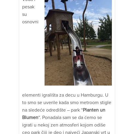
pesak
su
osnovni
elementi igrališta za decu u Hamburgu. U
to smo se uverile kada smo metroom stigle
na sledeće odredište – park “
Planten un
Blumen
“. Ponadala sam se da ćemo se
igrati u nekoj zen atmosferi kojom odiše
ceo park čiji je deo i najveći Japanski vrt u