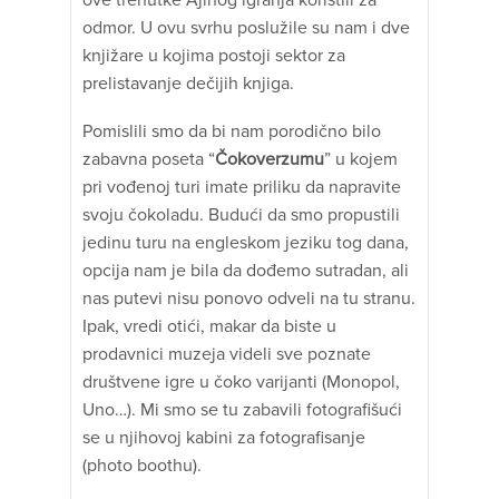
odmor. U ovu svrhu poslužile su nam i dve
knjižare u kojima postoji sektor za
prelistavanje dečijih knjiga.
Pomislili smo da bi nam porodično bilo
zabavna poseta “
Čokoverzumu
” u kojem
pri vođenoj turi imate priliku da napravite
svoju čokoladu. Budući da smo propustili
jedinu turu na engleskom jeziku tog dana,
opcija nam je bila da dođemo sutradan, ali
nas putevi nisu ponovo odveli na tu stranu.
Ipak, vredi otići, makar da biste u
prodavnici muzeja videli sve poznate
društvene igre u čoko varijanti (Monopol,
Uno…). Mi smo se tu zabavili fotografišući
se u njihovoj kabini za fotografisanje
(photo boothu).