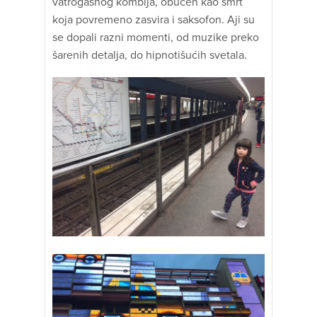
vatrogasnog kombija, obučen kao smrt
koja povremeno zasvira i saksofon. Aji su
se dopali razni momenti, od muzike preko
šarenih detalja, do hipnotišućih svetala.