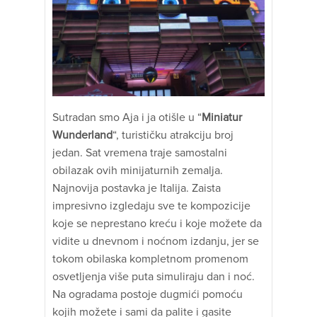
Sutradan smo Aja i ja otišle u “
Miniatur
Wunderland
“, turističku atrakciju broj
jedan. Sat vremena traje samostalni
obilazak ovih minijaturnih zemalja.
Najnovija postavka je Italija. Zaista
impresivno izgledaju sve te kompozicije
koje se neprestano kreću i koje možete da
vidite u dnevnom i noćnom izdanju, jer se
tokom obilaska kompletnom promenom
osvetljenja više puta simuliraju dan i noć.
Na ogradama postoje dugmići pomoću
kojih možete i sami da palite i gasite