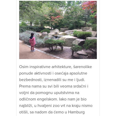
Osim inspirativne arhitekture, šarenolike
ponude aktivnosti i osećaja apsolutne
bezbednosti, iznenadili su me i ljudi.
Prema nama su svi bili veoma srdačni i
voljni da pomognu uputstvima na
odličnom engelskom. Iako nam je bio
najbliži, u hvaljeni zoo vrt na kraju nismo
otišli, sa nadom da ćemo u Hamburg