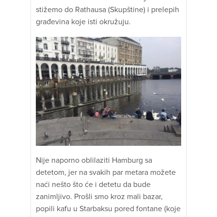
stižemo do Rathausa (Skupštine) i prelepih
građevina koje isti okružuju.
Nije naporno oblilaziti Hamburg sa
detetom, jer na svakih par metara možete
naći nešto što će i detetu da bude
zanimljivo. Prošli smo kroz mali bazar,
popili kafu u Starbaksu pored fontane (koje