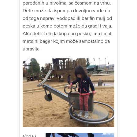
poređanih u nivoima, sa česmom na vrhu.
Dete može da ispumpa dovoljno vode da
od toga napravi vodopad ili bar fin mulj od
peska u kome potom može da gradi i vaja.
Ako dete želi da kopa po pesku, ima i mali
metalni bager kojim može samostalno da
upravlja.
Voda i