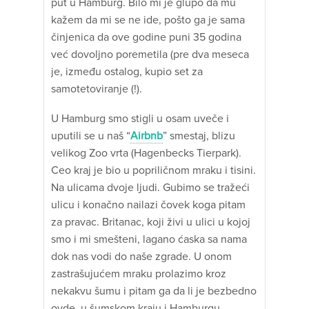
put u Hamburg. Bilo mi je glupo da mu
kažem da mi se ne ide, pošto ga je sama
činjenica da ove godine puni 35 godina
već dovoljno poremetila (pre dva meseca
je, između ostalog, kupio set za
samotetoviranje (!).
U Hamburg smo stigli u osam uveče i
uputili se u naš “
Airbnb
” smestaj, blizu
velikog Zoo vrta (Hagenbecks Tierpark).
Ceo kraj je bio u popriličnom mraku i tisini.
Na ulicama dvoje ljudi. Gubimo se tražeći
ulicu i konačno nailazi čovek koga pitam
za pravac. Britanac, koji živi u ulici u kojoj
smo i mi smešteni, lagano ćaska sa nama
dok nas vodi do naše zgrade. U onom
zastrašujućem mraku prolazimo kroz
nekakvu šumu i pitam ga da li je bezbedno
ovde, u šumskom kraju i Hamburgu