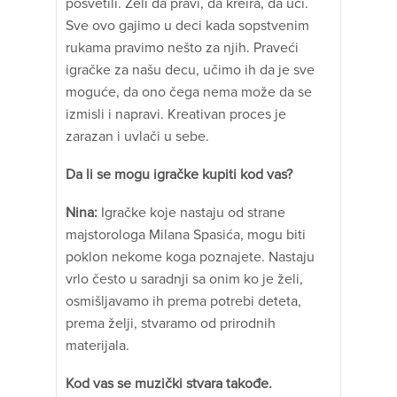
posvetili. Želi da pravi, da kreira, da uči.
Sve ovo gajimo u deci kada sopstvenim
rukama pravimo nešto za njih. Praveći
igračke za našu decu, učimo ih da je sve
moguće, da ono čega nema može da se
izmisli i napravi. Kreativan proces je
zarazan i uvlači u sebe.
Da li se mogu igračke kupiti kod vas?
Nina:
Igračke koje nastaju od strane
majstorologa Milana Spasića, mogu biti
poklon nekome koga poznajete. Nastaju
vrlo često u saradnji sa onim ko je želi,
osmišljavamo ih prema potrebi deteta,
prema želji, stvaramo od prirodnih
materijala.
Kod vas se muzički stvara takođe.