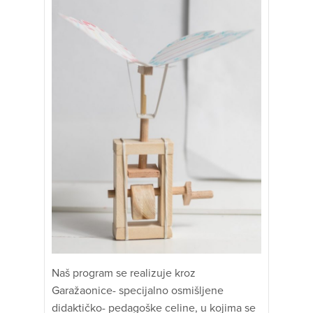
Naš program se realizuje kroz
Garažaonice- specijalno osmišljene
didaktičko- pedagoške celine, u kojima se