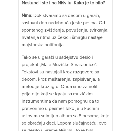
Nastupali ste i na Nišvilu. Kako je to bilo?
Nina
: Dok stvaramo sa decom u garaži,
sastavni deo nadahnuća jeste pesma. Od
spontanog zviždanja, pevušenja, svirkanja,
hvatanja ritma uz čekić i šmirglu nastaje
majstorska polifonija.
Tako se u garaži u sadejstvu desio i
projekat „Male Muzičke Stvaraonice”.
Tekstovi su nastajali kroz razgovore sa
decom, kroz maštarenja, zapisivanja, a
melodije kroz igru. Onda smo zamolili
prijatelje koji se igraju sa muzičkim
instrumentima da nam pomognu da to
pretvorimo u pesme! Tako je u kućnim
uslovima snimljen album sa 8 pesama, koje
se obraćaju deci. Lepom slučajnošću, ovo
se desilo u vreme Nišvila i to je bila