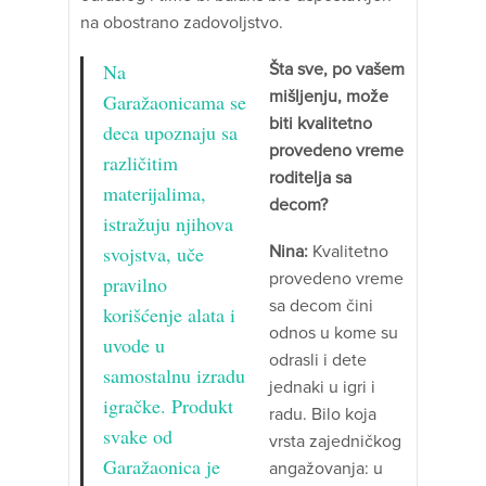
na obostrano zadovoljstvo.
Na
Šta sve, po vašem
mišljenju, može
Garažaonicama se
biti kvalitetno
deca upoznaju sa
provedeno vreme
različitim
roditelja sa
materijalima,
decom?
istražuju njihova
svojstva, uče
Nina:
Kvalitetno
provedeno vreme
pravilno
sa decom čini
korišćenje alata i
odnos u kome su
uvode u
odrasli i dete
samostalnu izradu
jednaki u igri i
igračke. Produkt
radu. Bilo koja
svake od
vrsta zajedničkog
Garažaonica je
angažovanja: u