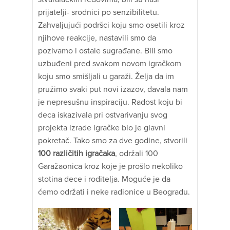
prijatelji- srodnici po senzibilitetu.
Zahvaljujući podršci koju smo osetili kroz
njihove reakcije, nastavili smo da
pozivamo i ostale sugrađane. Bili smo
uzbuđeni pred svakom novom igračkom
koju smo smišljali u garaži. Želja da im
pružimo svaki put novi izazov, davala nam
je nepresušnu inspiraciju. Radost koju bi
deca iskazivala pri ostvarivanju svog
projekta izrade igračke bio je glavni
pokretač. Tako smo za dve godine, stvorili
100 različitih igračaka
, održali 100
Garažaonica kroz koje je prošlo nekoliko
stotina dece i roditelja. Moguće je da
ćemo održati i neke radionice u Beogradu.