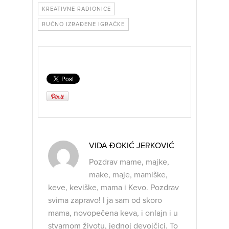
KREATIVNE RADIONICE
RUČNO IZRAĐENE IGRAČKE
VIDA ĐOKIĆ JERKOVIĆ
Pozdrav mame, majke,
make, maje, mamiške,
keve, keviške, mama i Kevo. Pozdrav
svima zapravo! I ja sam od skoro
mama, novopečena keva, i onlajn i u
stvarnom životu, jednoj devojčici. To