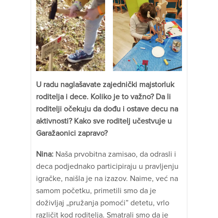
U radu naglašavate zajednički majstorluk
roditelja i dece. Koliko je to važno? Da li
roditelji očekuju da dođu i ostave decu na
aktivnosti? Kako sve roditelj učestvuje u
Garažaonici zapravo?
Nina:
Naša prvobitna zamisao, da odrasli i
deca podjednako participiraju u pravljenju
igračke, naišla je na izazov. Naime, već na
samom početku, primetili smo da je
doživljaj „pružanja pomoći” detetu, vrlo
različit kod roditelja. Smatrali smo da je