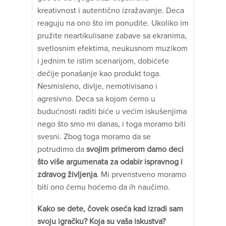
kreativnost i autentično izražavanje. Deca
reaguju na ono što im ponudite. Ukoliko im
pružite neartikulisane zabave sa ekranima,
svetlosnim efektima, neukusnom muzikom
i jednim te istim scenarijom, dobićete
dečije ponašanje kao produkt toga.
Nesmisleno, divlje, nemotivisano i
agresivno. Deca sa kojom ćemo u
budućnosti raditi biće u većim iskušenjima
nego što smo mi danas, i toga moramo biti
svesni. Zbog toga moramo da se
potrudimo da
svojim primerom damo deci
što više argumenata za odabir ispravnog i
zdravog življenja
. Mi prvenstveno moramo
biti ono čemu hoćemo da ih naučimo.
Kako se dete, čovek oseća kad izradi sam
svoju igračku? Koja su vaša iskustva?