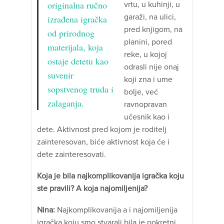
originalna ručno
vrtu, u kuhinji, u
garaži, na ulici,
izrađena igračka
pred knjigom, na
od prirodnog
planini, pored
materijala, koja
reke, u kojoj
ostaje detetu kao
odrasli nije onaj
suvenir
koji zna i ume
sopstvenog truda i
bolje, već
zalaganja.
ravnopravan
učesnik kao i
dete. Aktivnost pred kojom je roditelj
zainteresovan, biće aktivnost koja će i
dete zainteresovati.
Koja je bila najkomplikovanija igračka koju
ste pravili? A koja najomiljenija?
Nina:
Najkomplikovanija a i najomiljenija
igračka koju smo stvarali bila je pokretni