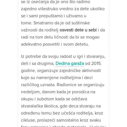
se iz osećanja da je ono što radimo
zajedno višestruko vredno za dete ukoliko
se i sami prepuštamo i uživamo u
tome. Smatramo da je od suštinske
važnosti da roditelj
osvesti dete u sebi
i da
radi na tom delu ličnosti da bi se mogao
adekvatno posvetiti i svom detetu.
Iz potrebe da svoju radost u igri i stvaranju,
deli i sa drugima,
Dedina garaža
od 2015.
godine, organizuje zajedničke aktivnosti
koje su namenjene roditeljima i deci
različitog uzrasta. Radionice se organizuju
nedeljom, danom kada je porodica na
okupu i subotom kada se održava
stvaralačka školica, gde deca stvaraju na
određenu temu bez učešća roditelja, kroz
cikluse, prolazeći samostalno kroz svaku