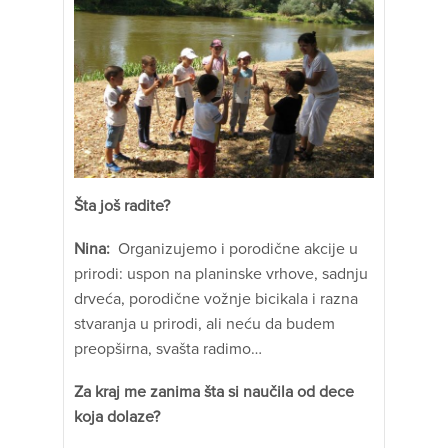
Šta još radite?
Nina:
Organizujemo i porodične akcije u
prirodi: uspon na planinske vrhove, sadnju
drveća, porodične vožnje bicikala i razna
stvaranja u prirodi, ali neću da budem
preopširna, svašta radimo…
Za kraj me zanima šta si naučila od dece
koja dolaze?