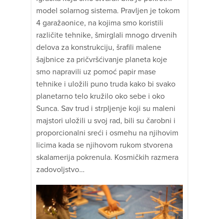
model solarnog sistema. Pravljen je tokom
4 garažaonice, na kojima smo koristili
različite tehnike, šmirglali mnogo drvenih
delova za konstrukciju, šrafili malene
šajbnice za pričvršćivanje planeta koje
smo napravili uz pomoć papir mase
tehnike i uložili puno truda kako bi svako
planetarno telo kružilo oko sebe i oko
Sunca. Sav trud i strpljenje koji su maleni
majstori uložili u svoj rad, bili su čarobni i
proporcionalni sreći i osmehu na njihovim
licima kada se njihovom rukom stvorena
skalamerija pokrenula. Kosmičkih razmera
zadovoljstvo…