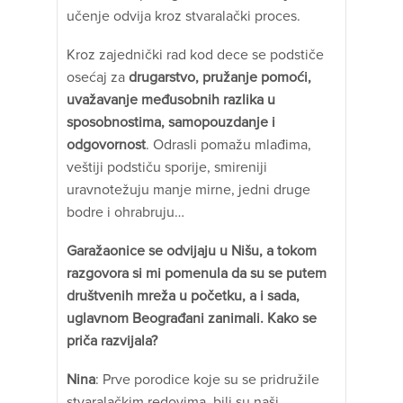
učenje odvija kroz stvaralački proces.
Kroz zajednički rad kod dece se podstiče
osećaj za
drugarstvo, pružanje pomoći,
uvažavanje međusobnih razlika u
sposobnostima, samopouzdanje i
odgovornost
. Odrasli pomažu mlađima,
veštiji podstiču sporije, smireniji
uravnotežuju manje mirne, jedni druge
bodre i ohrabruju…
Garažaonice se odvijaju u Nišu, a tokom
razgovora si mi pomenula da su se putem
društvenih mreža u početku, a i sada,
uglavnom Beograđani zanimali. Kako se
priča razvijala?
Nina
: Prve porodice koje su se pridružile
stvaralačkim redovima, bili su naši