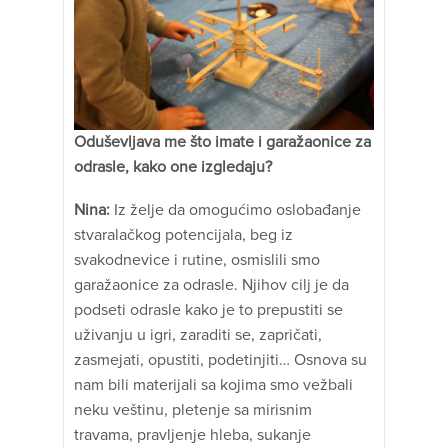
Oduševljava me što imate i garažaonice za
odrasle, kako one izgledaju?
Nina:
Iz želje da omogućimo oslobađanje
stvaralačkog potencijala, beg iz
svakodnevice i rutine, osmislili smo
garažaonice za odrasle. Njihov cilj je da
podseti odrasle kako je to prepustiti se
uživanju u igri, zaraditi se, zapričati,
zasmejati, opustiti, podetinjiti… Osnova su
nam bili materijali sa kojima smo vežbali
neku veštinu, pletenje sa mirisnim
travama, pravljenje hleba, sukanje