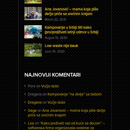
Ana Jovanović – mama koja piše
dečje priče sa srećnim krajem
March 22, 2021
Kampovanje u Srbiji iliti kako
(pro/pre)živeti letnji odmor u Srbiji
August 15, 2020
Low waste nije bauk
June 19, 2020
NAJNOVIJI KOMENTARI
Pera
on
Vučje duše
Dragana
on
Kampovanje “na divlje” sa bebom
Dragana
on
Vučje duše
Gaga
on
Ana Jovanović – mama koja piše dečje
priče sa srećnim krajem
Lea
on
“Kako preživeti rad od kuće sa decom” –
softverska firma organizovala webinar za