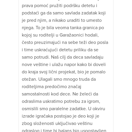
prava pomoć pružiti podršku detetu i
podstaći ga da samo savlada zadatak koji
je pred njim, a nikako uraditi to umesto
njega. To je bila veoma tanka granica po
kojoj su roditelji u Garažaonici hodali,
često preuzimajući na sebe teži deo posla
i time uskraćujući detetu priliku da se
samo potrudi. Naš cilj da deca savladaju
nove veštine i ulažu napor kako bi doveli
do kraja svoj lični projekat, bio je pomalo
otežan. Ulagali smo mnogo truda da
roditeljima predočimo značaj
samostalnosti kod dece. Ne želeći da
odraslima uskratimo potrebu za igrom,
osmislili smo paralelne zadatke. U okviru
izrade igračaka postojao je deo koji je
zbog složenosti uključivao veštinu
odraslog i time bi balans bio uspostavljen