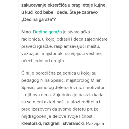
zakucavanje ekserčića u prag letnje kujne,
u kući kod babe i dede. Šta je zapravo
„Dedina garaža“?
Nina
:
Dedina garaža
je stvaralačka
radionica, u kojoj odrasli i deca zajedničare
praveći igračke, rasplamsavajući maštu,
vežbajući majstorluk, razvijajući veštine,
učeći jedni od drugih.
Čini je porodična zajednica u kojoj su
pedagog Nina Spasić, majstorolog Milan
Spasić, psiholog Jelena Riznić i motivatori
– njihova deca. Zajednica je nastala kada
su se njeni akteri našli u ulozi roditelja i
pred izazovom da svome detetu pruže
najdragocenije delove svoje ličnosti:
kreatorski, razigrani, stvaralački
. Razvijala