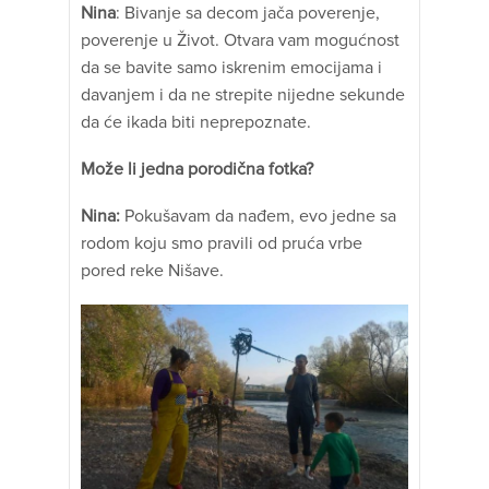
Nina
: Bivanje sa decom jača poverenje,
poverenje u Život. Otvara vam mogućnost
da se bavite samo iskrenim emocijama i
davanjem i da ne strepite nijedne sekunde
da će ikada biti neprepoznate.
Može li jedna porodična fotka?
Nina:
Pokušavam da nađem, evo jedne sa
rodom koju smo pravili od pruća vrbe
pored reke Nišave.