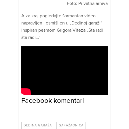
Foto: Privatna arhiva
A za kraj pogledajte šarmantan video
napravljen i osmišljen u „Dedinoj garaži”
inspiran pesmom Grigora Viteza „Šta radi,
šta radi…”
Facebook komentari
DEDINA GARAŽA
GARAŽAONICA