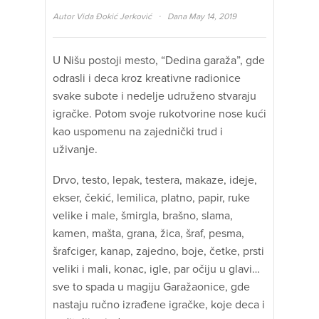
·
Autor
Vida Đokić Jerković
Dana May 14, 2019
U Nišu postoji mesto, “Dedina garaža”, gde
odrasli i deca kroz kreativne radionice
svake subote i nedelje udruženo stvaraju
igračke. Potom svoje rukotvorine nose kući
kao uspomenu na zajednički trud i
uživanje.
Drvo, testo, lepak, testera, makaze, ideje,
ekser, čekić, lemilica, platno, papir, ruke
velike i male, šmirgla, brašno, slama,
kamen, mašta, grana, žica, šraf, pesma,
šrafciger, kanap, zajedno, boje, četke, prsti
veliki i mali, konac, igle, par očiju u glavi…
sve to spada u magiju Garažaonice, gde
nastaju ručno izrađene igračke, koje deca i