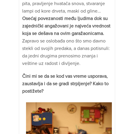
pita, pravljenje hvatača snova, stvaranje
lampi od kore drveta, maski od gline…
Osećaj povezanosti među ljudima dok su
zajednički angažovani je najveća vrednost
koja se dešava na ovim garažaonicama.
Zapravo se oslobađa ono što smo davno
stekli od svojih predaka, a danas potisnuli:
da jedni drugima prenosimo znanja i
veštine uz radost i divljenje.
Čini mi se da se kod vas vreme usporava,
zaustavlja i da se gradi strpljenje? Kako to
postižete?