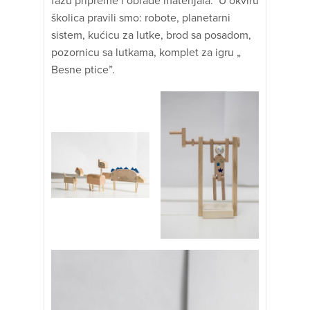
fazu pripreme i obrade materijala. U okviru
školica pravili smo: robote, planetarni
sistem, kućicu za lutke, brod sa posadom,
pozornicu sa lutkama, komplet za igru „
Besne ptice”.