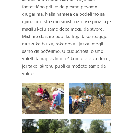
fantastična prilika da pesme pevamo
drugarima. Naša namera da podelimo sa
njima ono što smo smislili iz duše pružila je
magiju koju samo deca mogu da stvore.
Mislimo da smo publiku koja tako reaguje
na zvuke bluza, rokenrola i jazza, mogli
samo da poželimo. U budućnosti bismo
voleli da napravimo još koncerata za decu,
jer tako iskrenu publiku možete samo da
volite…