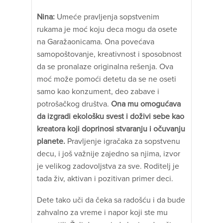
Nina:
Umeće pravljenja sopstvenim
rukama je moć koju deca mogu da osete
na Garažaonicama. Ona povećava
samopoštovanje, kreativnost i sposobnost
da se pronalaze originalna rešenja. Ova
moć može pomoći detetu da se ne oseti
samo kao konzument, deo zabave i
potrošačkog društva.
Ona mu omogućava
da izgradi ekološku svest i doživi sebe kao
kreatora koji doprinosi stvaranju i očuvanju
planete.
Pravljenje igračaka za sopstvenu
decu, i još važnije zajedno sa njima, izvor
je velikog zadovoljstva za sve. Roditelj je
tada živ, aktivan i pozitivan primer deci.
Dete tako uči da čeka sa radošću i da bude
zahvalno za vreme i napor koji ste mu