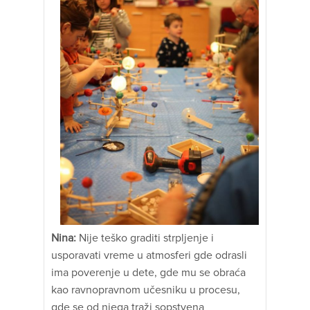
Nina:
Nije teško graditi strpljenje i
usporavati vreme u atmosferi gde odrasli
ima poverenje u dete, gde mu se obraća
kao ravnopravnom učesniku u procesu,
gde se od njega traži sopstvena