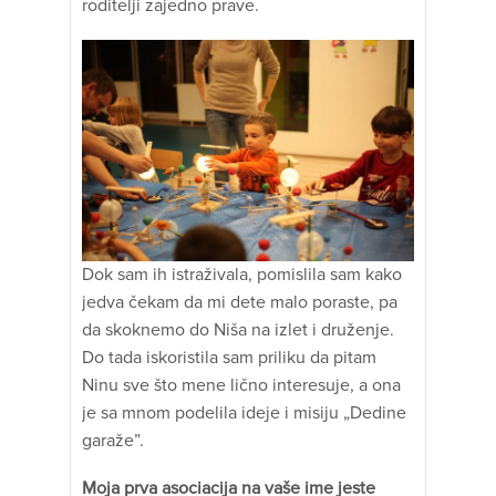
roditelji zajedno prave.
Dok sam ih istraživala, pomislila sam kako
jedva čekam da mi dete malo poraste, pa
da skoknemo do Niša na izlet i druženje.
Do tada iskoristila sam priliku da pitam
Ninu sve što mene lično interesuje, a ona
je sa mnom podelila ideje i misiju „Dedine
garaže”.
Moja prva asociacija na vaše ime jeste