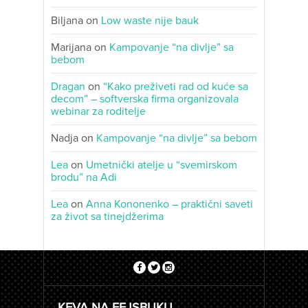
Biljana
on
Low waste nije bauk
Marijana
on
Kampovanje “na divlje” sa
bebom
Dragan
on
“Kako preživeti rad od kuće sa
decom” – softverska firma organizovala
webinar za roditelje
Nadja
on
Kampovanje “na divlje” sa bebom
Lea
on
Umetnički atelje u “svemirskom
brodu” na Adi
Lea
on
Anna Kononenko – praktični saveti
za život sa tinejdžerima
KEVA NA FEJSBUKU