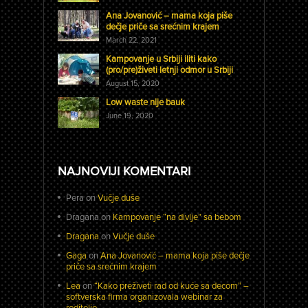
Ana Jovanović – mama koja piše
dečje priče sa srećnim krajem
March 22, 2021
Kampovanje u Srbiji iliti kako
(pro/pre)živeti letnji odmor u Srbiji
August 15, 2020
Low waste nije bauk
June 19, 2020
NAJNOVIJI KOMENTARI
Pera
on
Vučje duše
Dragana
on
Kampovanje “na divlje” sa bebom
Dragana
on
Vučje duše
Gaga
on
Ana Jovanović – mama koja piše dečje
priče sa srećnim krajem
Lea
on
“Kako preživeti rad od kuće sa decom” –
softverska firma organizovala webinar za
roditelje