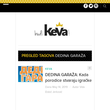
PREGLED TAGOVA
DEDINA GARAŽA
0
KEVA
DEDINA GARAŽA: Kada
porodice stvaraju igračke
Dana May 14, 2019
/
Autor
Vida
Đokić Jerković