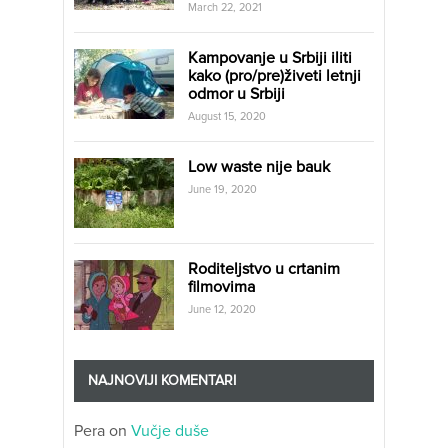
March 22, 2021
Kampovanje u Srbiji iliti
kako (pro/pre)živeti letnji
odmor u Srbiji
August 15, 2020
Low waste nije bauk
June 19, 2020
Roditeljstvo u crtanim
filmovima
June 12, 2020
NAJNOVIJI KOMENTARI
Pera
on
Vučje duše