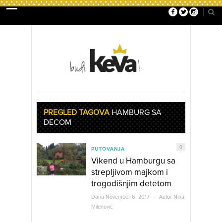
PREGLED TAGOVA
HAMBURG SA
DECOM
0
PUTOVANJA
Vikend u Hamburgu sa
strepljivom majkom i
trogodišnjim detetom
Dana November 6, 2017
/
Autor
Nina
Milenović