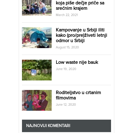
koja piše dečje priče sa
srećnim krajem
March 22, 2021
Kampovanje u Srbiji iliti
kako (pro/pre)živeti letnji
odmor u Srbiji
August 15, 2020
Low waste nije bauk
June 19, 2020
Roditeljstvo u crtanim
filmovima
June 12, 2020
NAJNOVIJI KOMENTARI