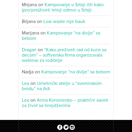
Mirjana
on
Kampovanje u Srbiji iliti kako
(pro/pre)živeti letnji odmor u Srbiji
Biljana
on
Low waste nije bauk
Marijana
on
Kampovanje “na divlje” sa
bebom
Dragan
on
“Kako preživeti rad od kuće sa
decom” – softverska firma organizovala
webinar za roditelje
Nadja
on
Kampovanje “na divlje” sa bebom
Lea
on
Umetnički atelje u “svemirskom
brodu” na Adi
Lea
on
Anna Kononenko – praktični saveti
za život sa tinejdžerima