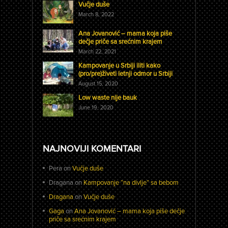
Vučje duše
March 8, 2022
Ana Jovanović – mama koja piše
dečje priče sa srećnim krajem
March 22, 2021
Kampovanje u Srbiji iliti kako
(pro/pre)živeti letnji odmor u Srbiji
August 15, 2020
Low waste nije bauk
June 19, 2020
NAJNOVIJI KOMENTARI
Pera
on
Vučje duše
Dragana
on
Kampovanje “na divlje” sa bebom
Dragana
on
Vučje duše
Gaga
on
Ana Jovanović – mama koja piše dečje
priče sa srećnim krajem