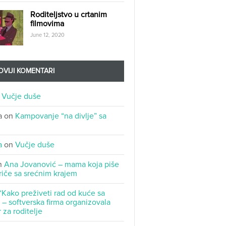
Roditeljstvo u crtanim
filmovima
June 12, 2020
VIJI KOMENTARI
n
Vučje duše
a
on
Kampovanje “na divlje” sa
a
on
Vučje duše
n
Ana Jovanović – mama koja piše
riče sa srećnim krajem
“Kako preživeti rad od kuće sa
– softverska firma organizovala
 za roditelje