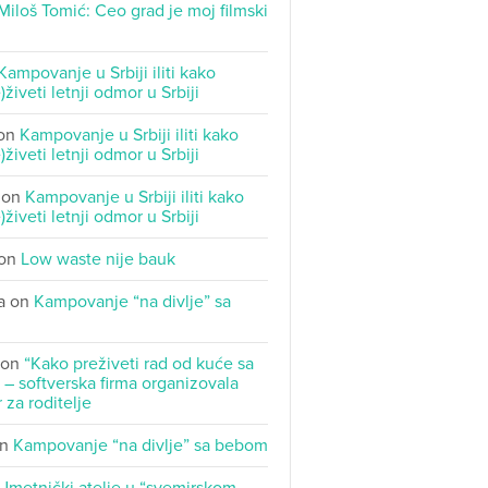
Miloš Tomić: Ceo grad je moj filmski
Kampovanje u Srbiji iliti kako
)živeti letnji odmor u Srbiji
on
Kampovanje u Srbiji iliti kako
)živeti letnji odmor u Srbiji
on
Kampovanje u Srbiji iliti kako
)živeti letnji odmor u Srbiji
on
Low waste nije bauk
a
on
Kampovanje “na divlje” sa
on
“Kako preživeti rad od kuće sa
– softverska firma organizovala
 za roditelje
n
Kampovanje “na divlje” sa bebom