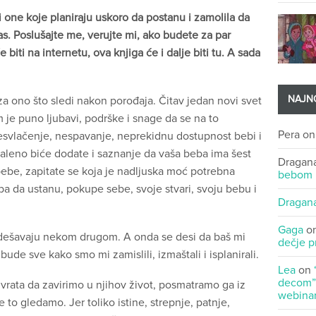
li one koje planiraju uskoro da postanu i zamolila da
vas. Poslušajte me, verujte mi, ako budete za par
biti na internetu, ova knjiga će i dalje biti tu. A sada
NAJNO
za ono što sledi nakon porođaja. Čitav jedan novi svet
 je puno ljubavi, podrške i snage da se na to
Pera
o
esvlačenje, nespavanje, neprekidnu dostupnost bebi i
aleno biće dodate i saznanje da vaša beba ima šest
Dragan
 bebe, zapitate se koja je nadljuska moć potrebna
bebom
a da ustanu, pokupe sebe, svoje stvari, svoju bebu i
Dragan
Gaga
o
i dešavaju nekom drugom. A onda se desi da baš mi
dečje p
de sve kako smo mi zamislili, izmaštali i isplanirali.
Lea
on
decom” 
rata da zavirimo u njihov život, posmatramo ga iz
webinar
e to gledamo. Jer toliko istine, strepnje, patnje,