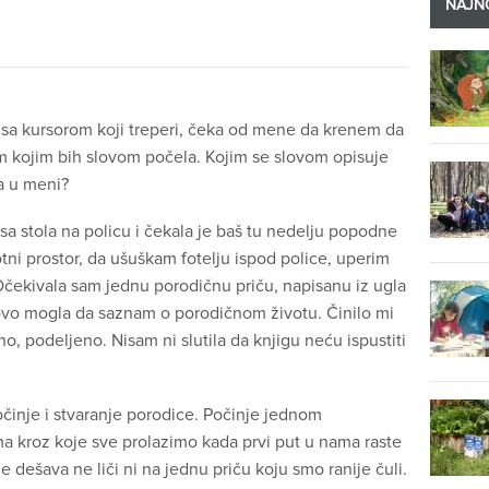
NAJNO
 sa kursorom koji treperi, čeka od mene da krenem da
am kojim bih slovom počela. Kojim se slovom opisuje
a u meni?
 sa stola na policu i čekala je baš tu nedelju popodne
ni prostor, da ušuškam fotelju ispod police, uperim
Očekivala sam jednu porodičnu priču, napisanu iz ugla
novo mogla da saznam o porodičnom životu. Činilo mi
o, podeljeno. Nisam ni slutila da knjigu neću ispustiti
počinje i stvaranje porodice. Počinje jednom
a kroz koje sve prolazimo kada prvi put u nama raste
je dešava ne liči ni na jednu priču koju smo ranije čuli.