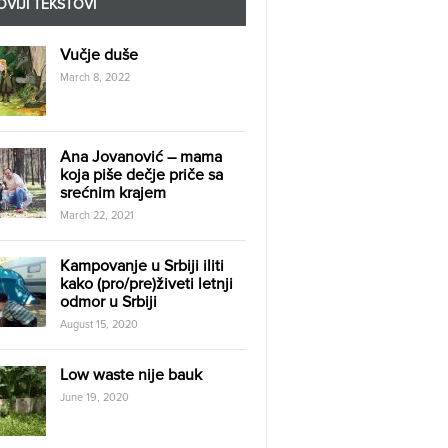
VIJI TEKSTOVI
Vučje duše
March 8, 2022
Ana Jovanović – mama
koja piše dečje priče sa
srećnim krajem
March 22, 2021
Kampovanje u Srbiji iliti
kako (pro/pre)živeti letnji
odmor u Srbiji
August 15, 2020
Low waste nije bauk
June 19, 2020