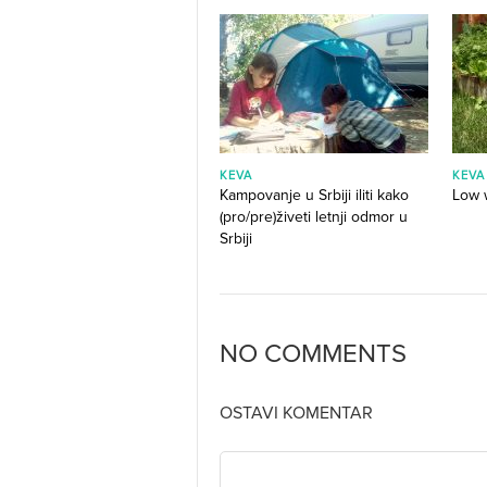
KEVA
KEVA
Kampovanje u Srbiji iliti kako
Low 
(pro/pre)živeti letnji odmor u
Srbiji
NO COMMENTS
OSTAVI KOMENTAR