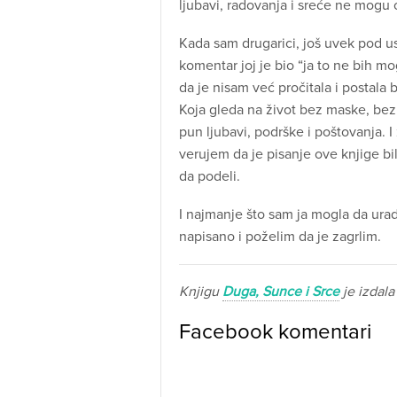
ljubavi, radovanja i sreće ne mogu 
Kada sam drugarici, još uvek pod ust
komentar joj je bio “ja to ne bih mo
da je nisam već pročitala i postala 
Koja gleda na život bez maske, bez
pun ljubavi, podrške i poštovanja. 
verujem da je pisanje ove knjige bil
da podeli.
I najmanje što sam ja mogla da urad
napisano i poželim da je zagrlim.
Knjigu
Duga, Sunce i Srce
je izdal
Facebook komentari