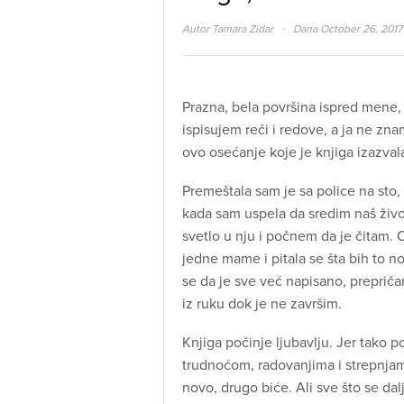
·
Autor
Tamara Zidar
Dana October 26, 2017
Prazna, bela površina ispred mene,
ispisujem reči i redove, a ja ne zn
ovo osećanje koje je knjiga izazval
Premeštala sam je sa police na sto,
kada sam uspela da sredim naš život
svetlo u nju i počnem da je čitam. 
jedne mame i pitala se šta bih to 
se da je sve već napisano, prepričan
iz ruku dok je ne završim.
Knjiga počinje ljubavlju. Jer tako 
trudnoćom, radovanjima i strepnjam
novo, drugo biće. Ali sve što se dal