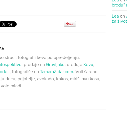
Lea
on
brodu” 
Lea
on
za živo
AR
o struci, fotograf i keva po opredeljenju.
utospektivu
, prodaje na
Gruvljaku
, uređuje
Kevu
,
odeli
, fotografiše na
TamaraZidar.com
. Voli šareno,
ju decu, prijatelje, avokado, kokos, mirišljavu kosu,
o vole mladi.