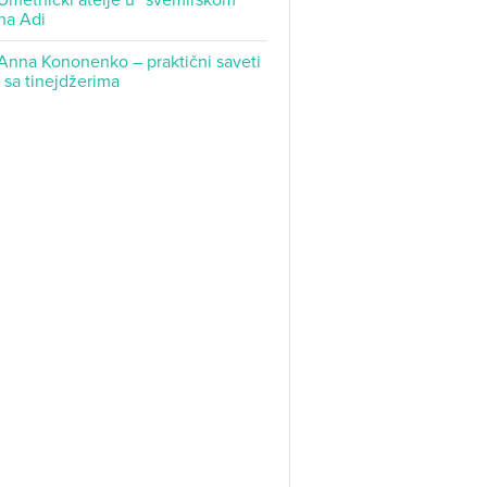
Umetnički atelje u “svemirskom
na Adi
Anna Kononenko – praktični saveti
t sa tinejdžerima