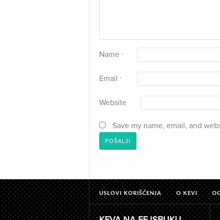
Name
*
Email
*
Website
Save my name, email, and websi
USLOVI KORIŠĆENJA
O KEVI
O
KEVA NA FEJSBUKU