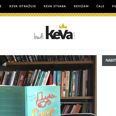
E
KEVA ISTRAŽUJE
KEVA STVARA
KEVIZAM
ĆALE
P
NAĐI