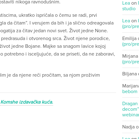
ostaviti nikoga ravnodušnim.
Lea
on
studio
iscima, ukratko ispričala o čemu se radi, prvi
Lea
on
gla da čitam”. I verujem da bih i ja slično odreagovala
(pro/pre
bogatija za čitav jedan novi svet. Život jedne None.
 predrasuda i otvorenog srca. Život njene porodice,
Emilija
(pro/pre
I život jedne Bojane. Majke sa snagom lavice kojoj
o potrebno i isceljujuće, da se priseti, da ne zaboravi,
Mirjana
(pro/pre
Biljana
im je da njene reči pročitam, sa njom proživim
Marijan
bebom
a
Komshe izdavačka kuća.
Dragan
decom” 
webinar
Nadja
o