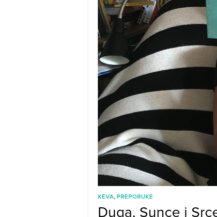
,
KEVA
PREPORUKE
Duga, Sunce i Src