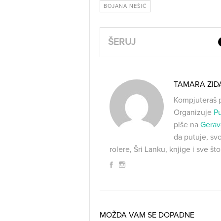
BOJANA NEŠIĆ
ŠERUJ
TAMARA ZID
Kompjuteraš p
Organizuje
P
piše na
Gerav
da putuje, svo
rolere, Šri Lanku, knjige i sve št
MOŽDA VAM SE DOPADNE