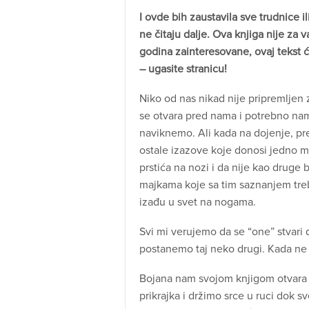
I ovde bih zaustavila sve trudnice i
ne čitaju dalje. Ova knjiga nije za 
godina zainteresovane, ovaj tekst će 
– ugasite stranicu!
Niko od nas nikad nije pripremljen 
se otvara pred nama i potrebno nam
naviknemo. Ali kada na dojenje, pr
ostale izazove koje donosi jedno m
prstića na nozi i da nije kao druge
majkama koje sa tim saznanjem treb
izađu u svet na nogama.
Svi mi verujemo da se “one” stvar
postanemo taj neko drugi. Kada ne bu
Bojana nam svojom knjigom otvara v
prikrajka i držimo srce u ruci dok sv