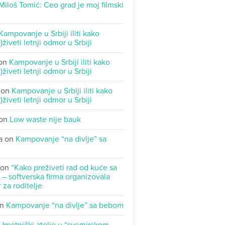
Miloš Tomić: Ceo grad je moj filmski
Kampovanje u Srbiji iliti kako
)živeti letnji odmor u Srbiji
on
Kampovanje u Srbiji iliti kako
)živeti letnji odmor u Srbiji
on
Kampovanje u Srbiji iliti kako
)živeti letnji odmor u Srbiji
on
Low waste nije bauk
a
on
Kampovanje “na divlje” sa
on
“Kako preživeti rad od kuće sa
– softverska firma organizovala
 za roditelje
n
Kampovanje “na divlje” sa bebom