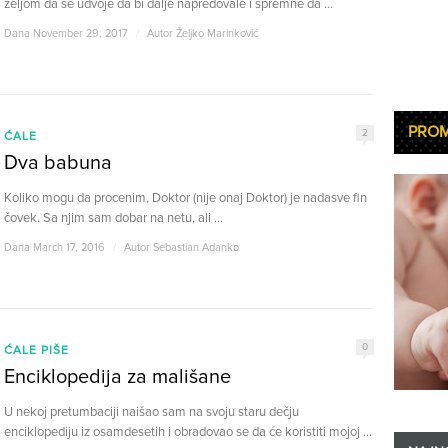
željom da se udvoje da bi dalje napredovale i spremne da ...
Dana November 29, 2017
/
Autor
Željko Marinković
PRO
2
ĆALE
Dva babuna
Koliko mogu da procenim, Doktor (nije onaj Doktor) je nadasve fin
čovek. Sa njim sam dobar na netu, ali ...
Dana March 17, 2016
/
Autor
Sebastian Adanko
0
ĆALE PIŠE
Enciklopedija za mališane
U nekoj pretumbaciji naišao sam na svoju staru dečju
enciklopediju iz osamdesetih i obradovao se da će koristiti mojoj ...