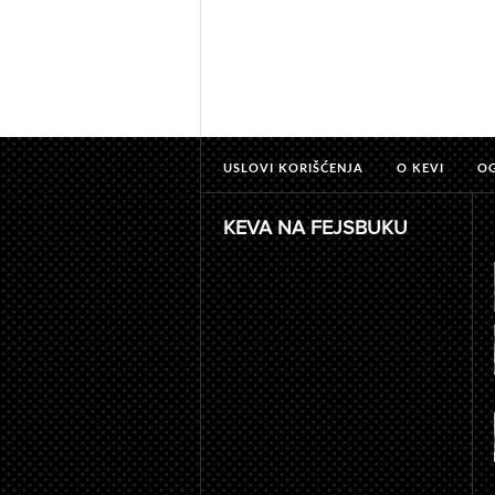
USLOVI KORIŠĆENJA
O KEVI
O
KEVA NA FEJSBUKU