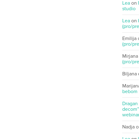
Lea
on
studio
Lea
on
(pro/pre
Emilija
(pro/pre
Mirjana
(pro/pre
Biljana
Marijan
bebom
Dragan
decom” 
webinar
Nadja
o