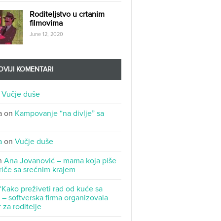
Roditeljstvo u crtanim
filmovima
June 12, 2020
VIJI KOMENTARI
n
Vučje duše
a
on
Kampovanje “na divlje” sa
a
on
Vučje duše
n
Ana Jovanović – mama koja piše
riče sa srećnim krajem
“Kako preživeti rad od kuće sa
– softverska firma organizovala
 za roditelje