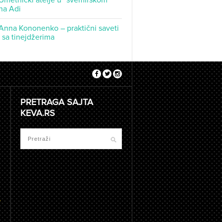
Umetnički atelje u “svemirskom
na Adi
Anna Kononenko – praktični saveti
t sa tinejdžerima
PRETRAGA SAJTA
KEVA.RS
e