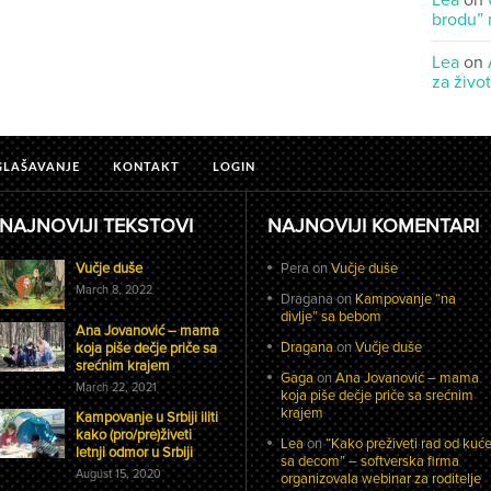
Lea
on
brodu” 
Lea
on
za živo
GLAŠAVANJE
KONTAKT
LOGIN
NAJNOVIJI TEKSTOVI
NAJNOVIJI KOMENTARI
Vučje duše
Pera
on
Vučje duše
March 8, 2022
Dragana
on
Kampovanje “na
divlje” sa bebom
Ana Jovanović – mama
Dragana
on
Vučje duše
koja piše dečje priče sa
srećnim krajem
Gaga
on
Ana Jovanović – mama
March 22, 2021
koja piše dečje priče sa srećnim
krajem
Kampovanje u Srbiji iliti
kako (pro/pre)živeti
Lea
on
“Kako preživeti rad od kuć
letnji odmor u Srbiji
sa decom” – softverska firma
August 15, 2020
organizovala webinar za roditelje