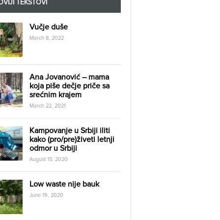
VIJI TEKSTOVI
Vučje duše
March 8, 2022
Ana Jovanović – mama
koja piše dečje priče sa
srećnim krajem
March 22, 2021
Kampovanje u Srbiji iliti
kako (pro/pre)živeti letnji
odmor u Srbiji
August 15, 2020
Low waste nije bauk
June 19, 2020