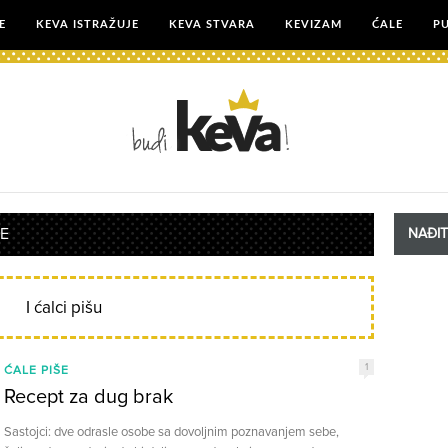
E
KEVA ISTRAŽUJE
KEVA STVARA
KEVIZAM
ĆALE
P
ŠE
NAĐI
I ćalci pišu
1
ĆALE PIŠE
Recept za dug brak
Sastojci: dve odrasle osobe sa dovoljnim poznavanjem sebe,