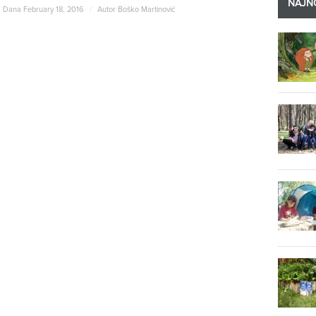
NAJNO
Dana February 18, 2016
/
Autor
Boško Martinović