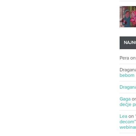
NAJNO
Pera
o
Dragan
bebom
Dragan
Gaga
o
dečje p
Lea
on
decom” 
webinar