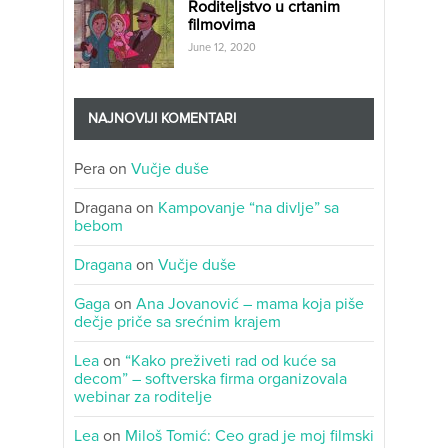
Roditeljstvo u crtanim
filmovima
June 12, 2020
NAJNOVIJI KOMENTARI
Pera
on
Vučje duše
Dragana
on
Kampovanje “na divlje” sa
bebom
Dragana
on
Vučje duše
Gaga
on
Ana Jovanović – mama koja piše
dečje priče sa srećnim krajem
Lea
on
“Kako preživeti rad od kuće sa
decom” – softverska firma organizovala
webinar za roditelje
Lea
on
Miloš Tomić: Ceo grad je moj filmski