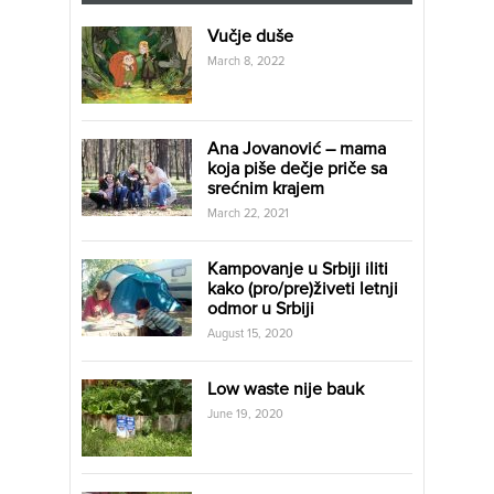
Vučje duše
March 8, 2022
Ana Jovanović – mama
koja piše dečje priče sa
srećnim krajem
March 22, 2021
Kampovanje u Srbiji iliti
kako (pro/pre)živeti letnji
odmor u Srbiji
August 15, 2020
Low waste nije bauk
June 19, 2020