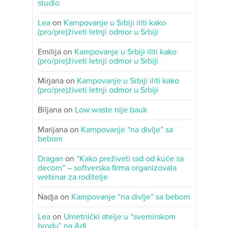
studio
Lea
on
Kampovanje u Srbiji iliti kako
(pro/pre)živeti letnji odmor u Srbiji
Emilija
on
Kampovanje u Srbiji iliti kako
(pro/pre)živeti letnji odmor u Srbiji
Mirjana
on
Kampovanje u Srbiji iliti kako
(pro/pre)živeti letnji odmor u Srbiji
Biljana
on
Low waste nije bauk
Marijana
on
Kampovanje “na divlje” sa
bebom
Dragan
on
“Kako preživeti rad od kuće sa
decom” – softverska firma organizovala
webinar za roditelje
Nadja
on
Kampovanje “na divlje” sa bebom
Lea
on
Umetnički atelje u “svemirskom
brodu” na Adi