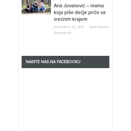
Ana Jovanović – mama
koja piše dečje priče sa
srećnim krajem
Dana March 22, 2021
/
Autor
Nevena
Stamenković
NAĐITE NAS NA FACEBOOKU