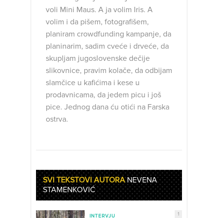
voli Mini Maus. A ja volim Iris. A
volim i da pišem, fotografišem,
planiram crowdfunding kampanje, da
planinarim, sadim cveće i drveće, da
skupljam jugoslovenske dečije
slikovnice, pravim kolače, da odbijam
slamčice u kafićima i kese u
prodavnicama, da jedem picu i još
pice. Jednog dana ću otići na Farska
ostrva.
SVI TEKSTOVI AUTORA
NEVENA
STAMENKOVIĆ
1
INTERVJU