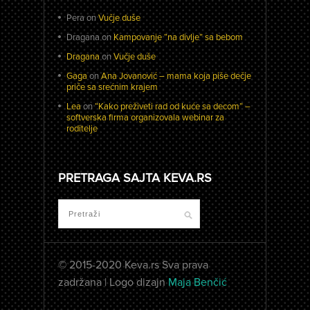
Pera
on
Vučje duše
Dragana
on
Kampovanje “na divlje” sa bebom
Dragana
on
Vučje duše
Gaga
on
Ana Jovanović – mama koja piše dečje
priče sa srećnim krajem
Lea
on
“Kako preživeti rad od kuće sa decom” –
softverska firma organizovala webinar za
roditelje
PRETRAGA SAJTA KEVA.RS
© 2015-2020 Keva.rs Sva prava
zadržana | Logo dizajn
Maja Benčić