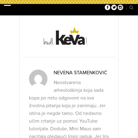
NEVENA STAMENKOVIĆ
Neostvarena
arheološkinja koja sada
kopa po netu odgovore na sva
životna pitanja koja je zanimaju. Jer
istina je negde tamo. Od nedavno
učim crtanje uz pomoć YouTube
tutorijala. Doduše, Mini Maus sam
nacrtala gledajući Irisin jastuk. Jer Iris