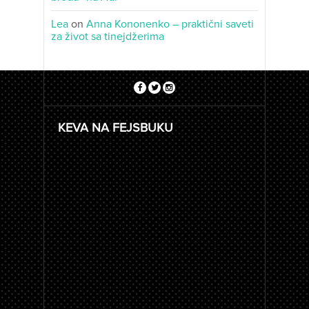
Lea
on
Anna Kononenko – praktični saveti
za život sa tinejdžerima
KEVA NA FEJSBUKU