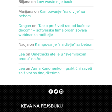
Biljana
on
Low waste nije bauk
Marijana
on
Kampovanje “na divlje” sa
bebom
Dragan
on
“Kako preživeti rad od kuće sa
decom” – softverska firma organizovala
webinar za roditelje
Nadja
on
Kampovanje “na divlje” sa bebom
Lea
on
Umetnički atelje u “svemirskom
brodu” na Adi
Lea
on
Anna Kononenko – praktični saveti
za život sa tinejdžerima
KEVA NA FEJSBUKU