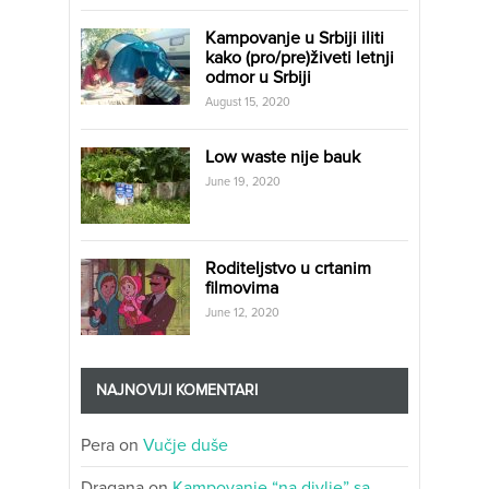
Kampovanje u Srbiji iliti
kako (pro/pre)živeti letnji
odmor u Srbiji
August 15, 2020
Low waste nije bauk
June 19, 2020
Roditeljstvo u crtanim
filmovima
June 12, 2020
NAJNOVIJI KOMENTARI
Pera
on
Vučje duše
Dragana
on
Kampovanje “na divlje” sa