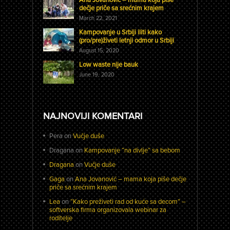
dečje priče sa srećnim krajem
March 22, 2021
Kampovanje u Srbiji iliti kako
(pro/pre)živeti letnji odmor u Srbiji
August 15, 2020
Low waste nije bauk
June 19, 2020
NAJNOVIJI KOMENTARI
Pera
on
Vučje duše
Dragana
on
Kampovanje “na divlje” sa bebom
Dragana
on
Vučje duše
Gaga
on
Ana Jovanović – mama koja piše dečje
priče sa srećnim krajem
Lea
on
“Kako preživeti rad od kuće sa decom” –
softverska firma organizovala webinar za
roditelje