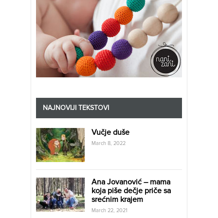
NAJNOVIJI TEKSTOVI
Vučje duše
March 8, 2022
Ana Jovanović – mama
koja piše dečje priče sa
srećnim krajem
March 22, 2021