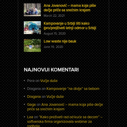
Ana Jovanović – mama koja piše
dečje priče sa srećnim krajem
March 22, 2021
Kampovanje u Srbiji iliti kako
(pro/pre)živeti letnji odmor u Srbiji
August 15, 2020
Low waste nije bauk
June 19, 2020
NAJNOVIJI KOMENTARI
Pera
on
Vučje duše
Dragana
on
Kampovanje “na divlje” sa bebom
Dragana
on
Vučje duše
Gaga
on
Ana Jovanović – mama koja piše dečje
priče sa srećnim krajem
Lea
on
“Kako preživeti rad od kuće sa decom” –
softverska firma organizovala webinar za
roditelje