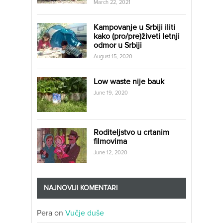
March 22, 2021
Kampovanje u Srbiji iliti
kako (pro/pre)živeti letnji
odmor u Srbiji
August 15, 2020
Low waste nije bauk
June 19, 2020
Roditeljstvo u crtanim
filmovima
June 12, 2020
NAJNOVIJI KOMENTARI
Pera
on
Vučje duše