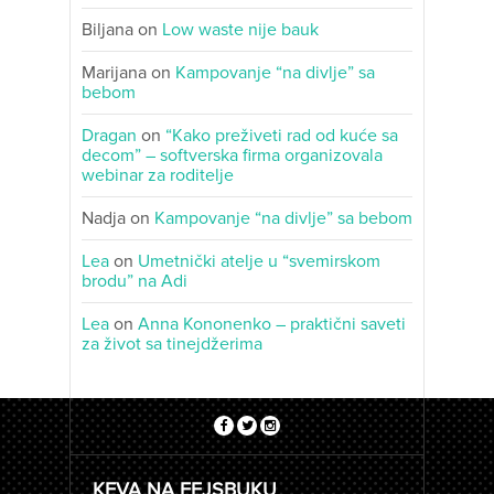
Biljana
on
Low waste nije bauk
Marijana
on
Kampovanje “na divlje” sa
bebom
Dragan
on
“Kako preživeti rad od kuće sa
decom” – softverska firma organizovala
webinar za roditelje
Nadja
on
Kampovanje “na divlje” sa bebom
Lea
on
Umetnički atelje u “svemirskom
brodu” na Adi
Lea
on
Anna Kononenko – praktični saveti
za život sa tinejdžerima
KEVA NA FEJSBUKU