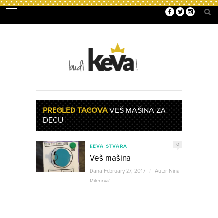
PREGLED TAGOVA
VEŠ MAŠINA ZA
DECU
0
KEVA STVARA
Veš mašina
Dana February 27, 2017
/
Autor
Nina
Milenović