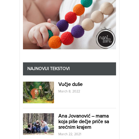
NAJNOVIJI TEKSTOVI
Vučje duše
March 8, 2022
Ana Jovanović – mama
koja piše dečje priče sa
srećnim krajem
March 22, 2021