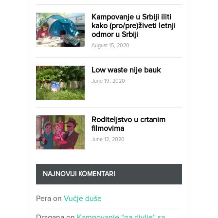
Kampovanje u Srbiji iliti
kako (pro/pre)živeti letnji
odmor u Srbiji
August 15, 2020
Low waste nije bauk
June 19, 2020
Roditeljstvo u crtanim
filmovima
June 12, 2020
NAJNOVIJI KOMENTARI
Pera
on
Vučje duše
Dragana
on
Kampovanje “na divlje” sa