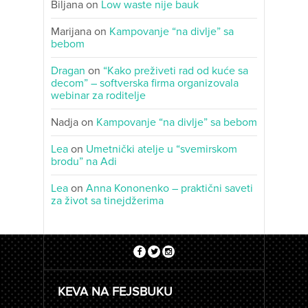
Biljana
on
Low waste nije bauk
Marijana
on
Kampovanje “na divlje” sa
bebom
Dragan
on
“Kako preživeti rad od kuće sa
decom” – softverska firma organizovala
webinar za roditelje
Nadja
on
Kampovanje “na divlje” sa bebom
Lea
on
Umetnički atelje u “svemirskom
brodu” na Adi
Lea
on
Anna Kononenko – praktični saveti
za život sa tinejdžerima
KEVA NA FEJSBUKU