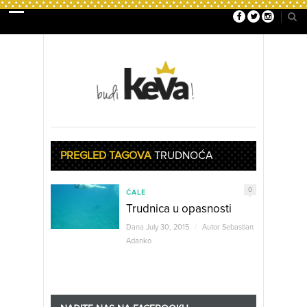
PREGLED TAGOVA
TRUDNOĆA
0
ĆALE
Trudnica u opasnosti
Dana July 30, 2015
/
Autor
Sebastian
Adanko