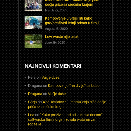
dečje priče sa srećnim krajem
March 22, 2021
Kampovanje u Srbiji iliti kako
(pro/pre)živeti letnji odmor u Srbiji
August 15, 2020
Low waste nije bauk
June 19, 2020
NAJNOVIJI KOMENTARI
Pera
on
Vučje duše
Dragana
on
Kampovanje “na divlje” sa bebom
Dragana
on
Vučje duše
Gaga
on
Ana Jovanović – mama koja piše dečje
priče sa srećnim krajem
Lea
on
“Kako preživeti rad od kuće sa decom” –
softverska firma organizovala webinar za
roditelje