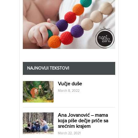
NAJNOVIJI TEKSTOVI
Vučje duše
March 8, 2022
Ana Jovanović – mama
koja piše dečje priče sa
srećnim krajem
March 22, 2021