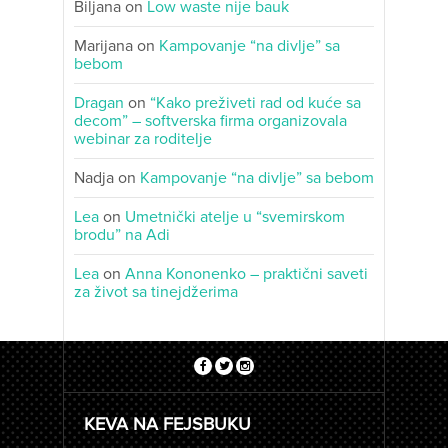
Biljana
on
Low waste nije bauk
Marijana
on
Kampovanje “na divlje” sa
bebom
Dragan
on
“Kako preživeti rad od kuće sa
decom” – softverska firma organizovala
webinar za roditelje
Nadja
on
Kampovanje “na divlje” sa bebom
Lea
on
Umetnički atelje u “svemirskom
brodu” na Adi
Lea
on
Anna Kononenko – praktični saveti
za život sa tinejdžerima
KEVA NA FEJSBUKU