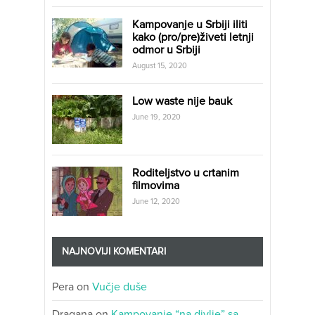
Kampovanje u Srbiji iliti
kako (pro/pre)živeti letnji
odmor u Srbiji
August 15, 2020
Low waste nije bauk
June 19, 2020
Roditeljstvo u crtanim
filmovima
June 12, 2020
NAJNOVIJI KOMENTARI
Pera
on
Vučje duše
Dragana
on
Kampovanje “na divlje” sa