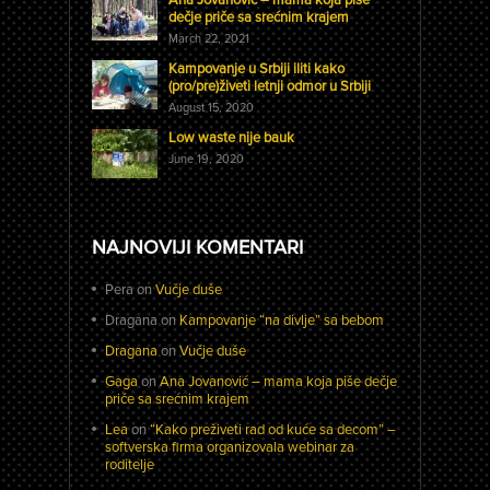
dečje priče sa srećnim krajem
March 22, 2021
Kampovanje u Srbiji iliti kako
(pro/pre)živeti letnji odmor u Srbiji
August 15, 2020
Low waste nije bauk
June 19, 2020
NAJNOVIJI KOMENTARI
Pera
on
Vučje duše
Dragana
on
Kampovanje “na divlje” sa bebom
Dragana
on
Vučje duše
Gaga
on
Ana Jovanović – mama koja piše dečje
priče sa srećnim krajem
Lea
on
“Kako preživeti rad od kuće sa decom” –
softverska firma organizovala webinar za
roditelje