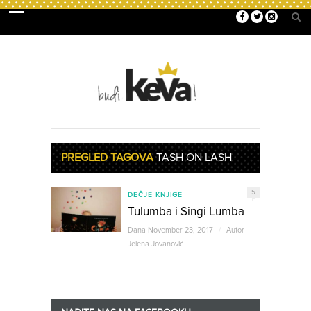
PREGLED TAGOVA
TASH ON LASH
5
DEČJE KNJIGE
Tulumba i Singi Lumba
Dana November 23, 2017
/
Autor
Jelena Jovanović