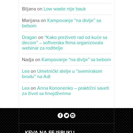
Biljana
on
Low waste nije bauk
Marijana
on
Kampovanje “na divlje” sa
bebom
Dragan
on
“Kako preživeti rad od kuće sa
decom” – softverska firma organizovala
webinar za roditelje
Nadja
on
Kampovanje “na divlje” sa bebom
Lea
on
Umetnički atelje u “svemirskom
brodu” na Adi
Lea
on
Anna Kononenko – praktični saveti
za život sa tinejdžerima
KEVA NA FEJSBUKU