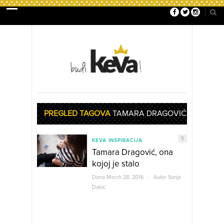
PREGLED TAGOVA
TAMARA DRAGOVIĆ
5
KEVA INSPIRACIJA
Tamara Dragović, ona
kojoj je stalo
Dana March 28, 2016
/
Autor
Sonja
Dakić