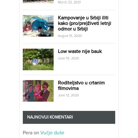
March 22, 2021
Kampovanje u Srbiji iliti
kako (pro/pre)živeti letnji
odmor u Srbiji
August 15, 2020
Low waste nije bauk
June 19, 2020
Roditeljstvo u crtanim
filmovima
June 12, 2020
NAJNOVIJI KOMENTARI
Pera
on
Vučje duše