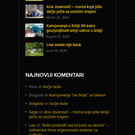
Ana Jovanović – mama koja piše
dečje priče sa srećnim krajem
March 22, 2021
Kampovanje u Srbiji iliti kako
(pro/pre)živeti letnji odmor u Srbiji
August 15, 2020
Low waste nije bauk
June 19, 2020
NAJNOVIJI KOMENTARI
Pera
on
Vučje duše
Dragana
on
Kampovanje “na divlje” sa bebom
Dragana
on
Vučje duše
Gaga
on
Ana Jovanović – mama koja piše dečje
priče sa srećnim krajem
Lea
on
“Kako preživeti rad od kuće sa decom” –
softverska firma organizovala webinar za
roditelje