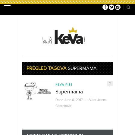
PREGLED TAGOVA
SUPERMAMA
2
KEVA PIŠE
Supermama
Dana June 6, 2017
/
Autor
Jelena
Čobrenović