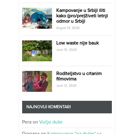
Kampovanje u Srbiji iliti
kako (pro/pre)živeti letnji
odmor u Srbiji
August 15, 2020
Low waste nije bauk
June 19, 2020
Roditeljstvo u crtanim
filmovima
June 12, 2020
NAJNOVIJI KOMENTARI
Pera
on
Vučje duše
Dragana
on
Kampovanje “na divlje” sa