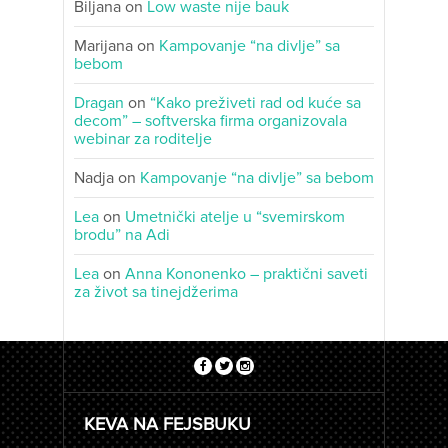
Biljana
on
Low waste nije bauk
Marijana
on
Kampovanje “na divlje” sa
bebom
Dragan
on
“Kako preživeti rad od kuće sa
decom” – softverska firma organizovala
webinar za roditelje
Nadja
on
Kampovanje “na divlje” sa bebom
Lea
on
Umetnički atelje u “svemirskom
brodu” na Adi
Lea
on
Anna Kononenko – praktični saveti
za život sa tinejdžerima
KEVA NA FEJSBUKU