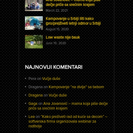
dečje priče sa srećnim krajem
March 22, 2021
Kampovanje u Srbiji iliti kako
(pro/pre)živeti letnji odmor u Srbiji
August 15, 2020
Low waste nije bauk
June 19, 2020
NAJNOVIJI KOMENTARI
Pera
on
Vučje duše
Dragana
on
Kampovanje “na divlje” sa bebom
Dragana
on
Vučje duše
Gaga
on
Ana Jovanović – mama koja piše dečje
priče sa srećnim krajem
Lea
on
“Kako preživeti rad od kuće sa decom” –
softverska firma organizovala webinar za
roditelje