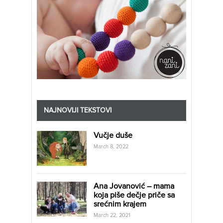
NAJNOVIJI TEKSTOVI
Vučje duše
March 8, 2022
Ana Jovanović – mama
koja piše dečje priče sa
srećnim krajem
March 22, 2021