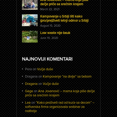
dečje priče sa srećnim krajem
March 22, 2021
Kampovanje u Srbiji iliti kako
(pro/pre)živeti letnji odmor u Srbiji
August 15, 2020
Low waste nije bauk
June 19, 2020
NAJNOVIJI KOMENTARI
Pera
on
Vučje duše
Dragana
on
Kampovanje “na divlje” sa bebom
Dragana
on
Vučje duše
Gaga
on
Ana Jovanović – mama koja piše dečje
priče sa srećnim krajem
Lea
on
“Kako preživeti rad od kuće sa decom” –
softverska firma organizovala webinar za
roditelje