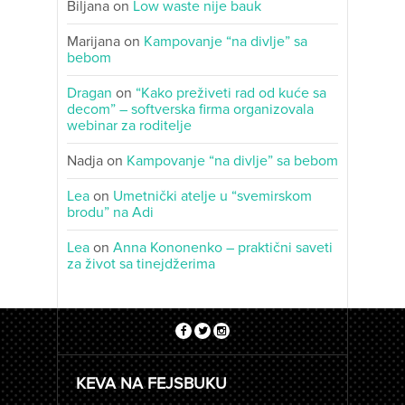
Biljana
on
Low waste nije bauk
Marijana
on
Kampovanje “na divlje” sa
bebom
Dragan
on
“Kako preživeti rad od kuće sa
decom” – softverska firma organizovala
webinar za roditelje
Nadja
on
Kampovanje “na divlje” sa bebom
Lea
on
Umetnički atelje u “svemirskom
brodu” na Adi
Lea
on
Anna Kononenko – praktični saveti
za život sa tinejdžerima
KEVA NA FEJSBUKU