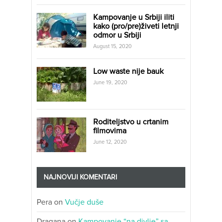
Kampovanje u Srbiji iliti
kako (pro/pre)živeti letnji
odmor u Srbiji
August 15, 2020
Low waste nije bauk
June 19, 2020
Roditeljstvo u crtanim
filmovima
June 12, 2020
NAJNOVIJI KOMENTARI
Pera
on
Vučje duše
Dragana
on
Kampovanje “na divlje” sa