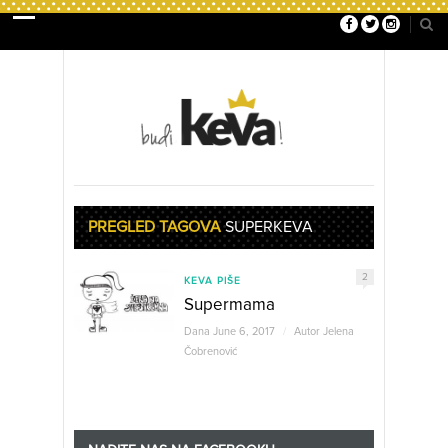
PREGLED TAGOVA
SUPERKEVA
2
KEVA PIŠE
Supermama
Dana June 6, 2017
/
Autor
Jelena
Čobrenović