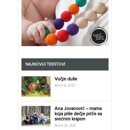
NAJNOVIJI TEKSTOVI
Vučje duše
March 8, 2022
Ana Jovanović – mama
koja piše dečje priče sa
srećnim krajem
March 22, 2021