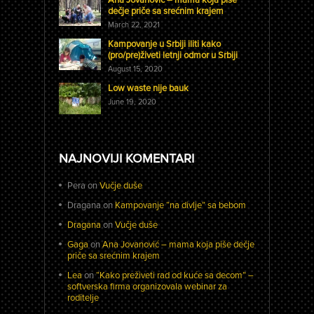
dečje priče sa srećnim krajem
March 22, 2021
Kampovanje u Srbiji iliti kako
(pro/pre)živeti letnji odmor u Srbiji
August 15, 2020
Low waste nije bauk
June 19, 2020
NAJNOVIJI KOMENTARI
Pera
on
Vučje duše
Dragana
on
Kampovanje “na divlje” sa bebom
Dragana
on
Vučje duše
Gaga
on
Ana Jovanović – mama koja piše dečje
priče sa srećnim krajem
Lea
on
“Kako preživeti rad od kuće sa decom” –
softverska firma organizovala webinar za
roditelje