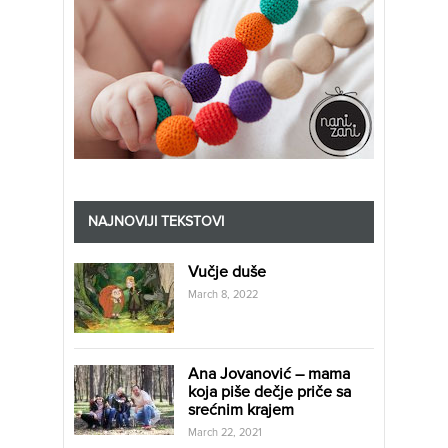
NAJNOVIJI TEKSTOVI
Vučje duše
March 8, 2022
Ana Jovanović – mama
koja piše dečje priče sa
srećnim krajem
March 22, 2021