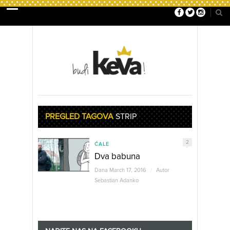
PREGLED TAGOVA
STRIP
2
ĆALE
Dva babuna
Dana March 17, 2016
/
Autor
Sebastian Adanko