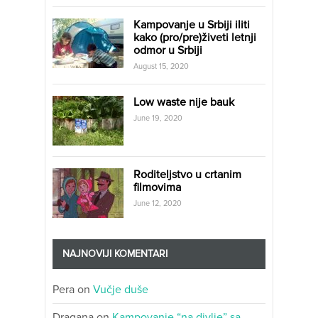
Kampovanje u Srbiji iliti
kako (pro/pre)živeti letnji
odmor u Srbiji
August 15, 2020
Low waste nije bauk
June 19, 2020
Roditeljstvo u crtanim
filmovima
June 12, 2020
NAJNOVIJI KOMENTARI
Pera
on
Vučje duše
Dragana
on
Kampovanje “na divlje” sa