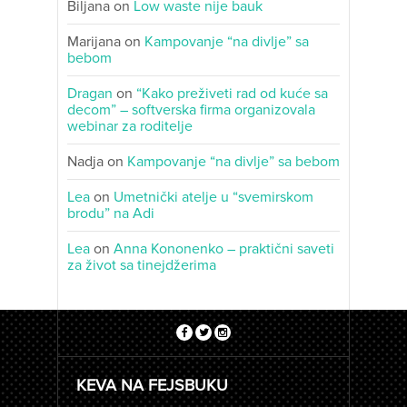
Biljana
on
Low waste nije bauk
Marijana
on
Kampovanje “na divlje” sa
bebom
Dragan
on
“Kako preživeti rad od kuće sa
decom” – softverska firma organizovala
webinar za roditelje
Nadja
on
Kampovanje “na divlje” sa bebom
Lea
on
Umetnički atelje u “svemirskom
brodu” na Adi
Lea
on
Anna Kononenko – praktični saveti
za život sa tinejdžerima
KEVA NA FEJSBUKU