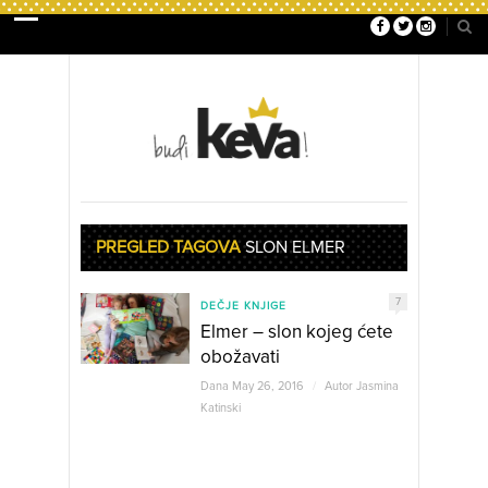
PREGLED TAGOVA
SLON ELMER
7
DEČJE KNJIGE
Elmer – slon kojeg ćete
obožavati
Dana May 26, 2016
/
Autor
Jasmina
Katinski