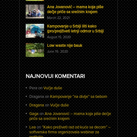
Ana Jovanović – mama koja piše
dečje priče sa srećnim krajem
March 22, 2021
Kampovanje u Srbiji iliti kako
(pro/pre)živeti letnji odmor u Srbiji
August 15, 2020
Low waste nije bauk
June 19, 2020
NAJNOVIJI KOMENTARI
Pera
on
Vučje duše
Dragana
on
Kampovanje “na divlje” sa bebom
Dragana
on
Vučje duše
Gaga
on
Ana Jovanović – mama koja piše dečje
priče sa srećnim krajem
Lea
on
“Kako preživeti rad od kuće sa decom” –
softverska firma organizovala webinar za
roditelje