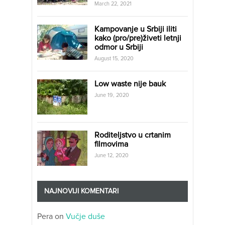
March 22, 2021
Kampovanje u Srbiji iliti
kako (pro/pre)živeti letnji
odmor u Srbiji
August 15, 2020
Low waste nije bauk
June 19, 2020
Roditeljstvo u crtanim
filmovima
June 12, 2020
NAJNOVIJI KOMENTARI
Pera
on
Vučje duše