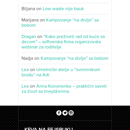
Biljana
on
Low waste nije bauk
Marijana
on
Kampovanje “na divlje” sa
bebom
Dragan
on
“Kako preživeti rad od kuće sa
decom” – softverska firma organizovala
webinar za roditelje
Nadja
on
Kampovanje “na divlje” sa bebom
Lea
on
Umetnički atelje u “svemirskom
brodu” na Adi
Lea
on
Anna Kononenko – praktični saveti
za život sa tinejdžerima
KEVA NA FEJSBUKU