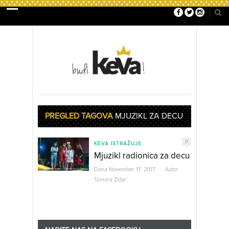
PREGLED TAGOVA
MJUZIKL ZA DECU
0
KEVA ISTRAŽUJE
Mjuzikl radionica za decu
Dana November 17, 2017
/
Autor
Tamara Zidar