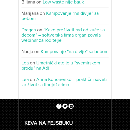
Biljana
on
Low waste nije bauk
Marijana
on
Kampovanje “na divlje” sa
bebom
Dragan
on
“Kako preživeti rad od kuće sa
decom” – softverska firma organizovala
webinar za roditelje
Nadja
on
Kampovanje “na divlje” sa bebom
Lea
on
Umetnički atelje u “svemirskom
brodu” na Adi
Lea
on
Anna Kononenko – praktični saveti
za život sa tinejdžerima
KEVA NA FEJSBUKU