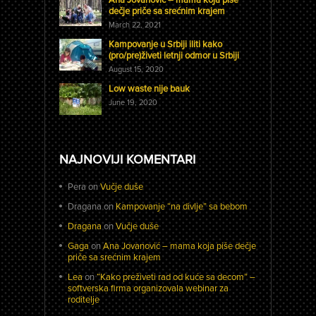
dečje priče sa srećnim krajem
March 22, 2021
Kampovanje u Srbiji iliti kako
(pro/pre)živeti letnji odmor u Srbiji
August 15, 2020
Low waste nije bauk
June 19, 2020
NAJNOVIJI KOMENTARI
Pera
on
Vučje duše
Dragana
on
Kampovanje “na divlje” sa bebom
Dragana
on
Vučje duše
Gaga
on
Ana Jovanović – mama koja piše dečje
priče sa srećnim krajem
Lea
on
“Kako preživeti rad od kuće sa decom” –
softverska firma organizovala webinar za
roditelje