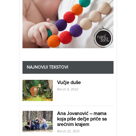
NAJNOVIJI TEKSTOVI
Vučje duše
March 8, 2022
Ana Jovanović – mama
koja piše dečje priče sa
srećnim krajem
March 22, 2021