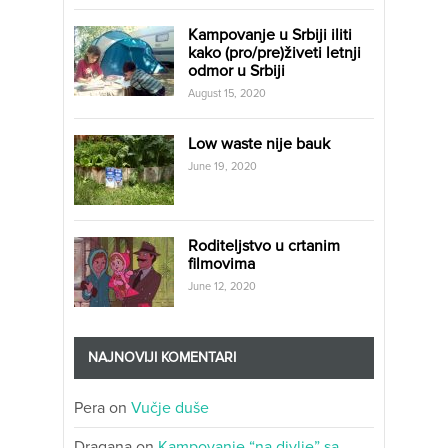
Kampovanje u Srbiji iliti
kako (pro/pre)živeti letnji
odmor u Srbiji
August 15, 2020
Low waste nije bauk
June 19, 2020
Roditeljstvo u crtanim
filmovima
June 12, 2020
NAJNOVIJI KOMENTARI
Pera
on
Vučje duše
Dragana
on
Kampovanje “na divlje” sa