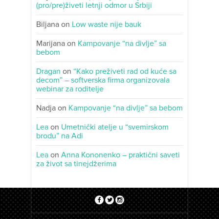
(pro/pre)živeti letnji odmor u Srbiji
Biljana
on
Low waste nije bauk
Marijana
on
Kampovanje “na divlje” sa
bebom
Dragan
on
“Kako preživeti rad od kuće sa
decom” – softverska firma organizovala
webinar za roditelje
Nadja
on
Kampovanje “na divlje” sa bebom
Lea
on
Umetnički atelje u “svemirskom
brodu” na Adi
Lea
on
Anna Kononenko – praktični saveti
za život sa tinejdžerima