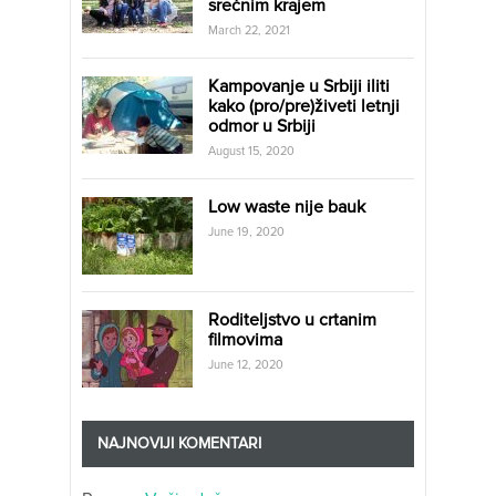
srećnim krajem
March 22, 2021
Kampovanje u Srbiji iliti
kako (pro/pre)živeti letnji
odmor u Srbiji
August 15, 2020
Low waste nije bauk
June 19, 2020
Roditeljstvo u crtanim
filmovima
June 12, 2020
NAJNOVIJI KOMENTARI