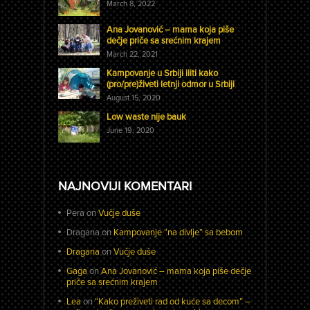
March 8, 2022
Ana Jovanović – mama koja piše
dečje priče sa srećnim krajem
March 22, 2021
Kampovanje u Srbiji iliti kako
(pro/pre)živeti letnji odmor u Srbiji
August 15, 2020
Low waste nije bauk
June 19, 2020
NAJNOVIJI KOMENTARI
Pera
on
Vučje duše
Dragana
on
Kampovanje “na divlje” sa bebom
Dragana
on
Vučje duše
Gaga
on
Ana Jovanović – mama koja piše dečje
priče sa srećnim krajem
Lea
on
“Kako preživeti rad od kuće sa decom” –