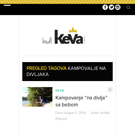
PREGLED TAGOVA
KAMPOVALJE NA
DIVLJAKA
9
KEVA
Kampovanje “na divlje”
sa bebom
Dana August 3, 2018
/
Autor
Anđela
Petković