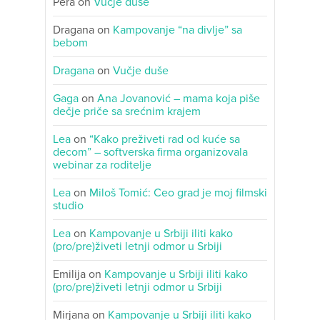
Pera
on
Vučje duše
Dragana
on
Kampovanje “na divlje” sa
bebom
Dragana
on
Vučje duše
Gaga
on
Ana Jovanović – mama koja piše
dečje priče sa srećnim krajem
Lea
on
“Kako preživeti rad od kuće sa
decom” – softverska firma organizovala
webinar za roditelje
Lea
on
Miloš Tomić: Ceo grad je moj filmski
studio
Lea
on
Kampovanje u Srbiji iliti kako
(pro/pre)živeti letnji odmor u Srbiji
Emilija
on
Kampovanje u Srbiji iliti kako
(pro/pre)živeti letnji odmor u Srbiji
Mirjana
on
Kampovanje u Srbiji iliti kako