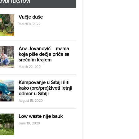
VIJI TEKSTOVI
Vučje duše
March 8, 2022
Ana Jovanović – mama
koja piše dečje priče sa
srećnim krajem
March 22, 2021
Kampovanje u Srbiji iliti
kako (pro/pre)živeti letnji
odmor u Srbiji
August 15, 2020
Low waste nije bauk
June 19, 2020