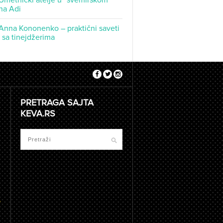
Umetnički atelje u “svemirskom
na Adi
Anna Kononenko – praktični saveti
t sa tinejdžerima
PRETRAGA SAJTA
KEVA.RS
e