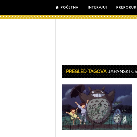
POČETNA
INTERVJUI
PREPORUK
PREGLED TAGOVA
JAPANSKI C