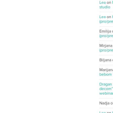
Lea
on
studio
Lea
on
(pro/pre
Emilija
(pro/pre
Mirjana
(pro/pre
Biljana
Marijan
bebom
Dragan
decom” 
webinar
Nadja
o