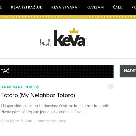
E
KEVA ISTRAŽUJE
KEVA STVARA
KEVIZAM
ĆALE
P
RTAĆI
NAĐI
3
ANIMIRANI FILMOVI
Totoro (My Neighbor Totoro)
U japanskim crtaćima i stripovima često se koristi izraz komadić
života (slice of life) kao jedna od kategorija. Ovoj ...
Dana March 15, 2016
/
Autor
Marica Blečić