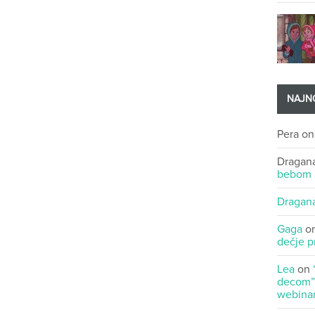
NAJNO
Pera
o
Dragan
bebom
Dragan
Gaga
o
dečje p
Lea
on
decom” 
webinar