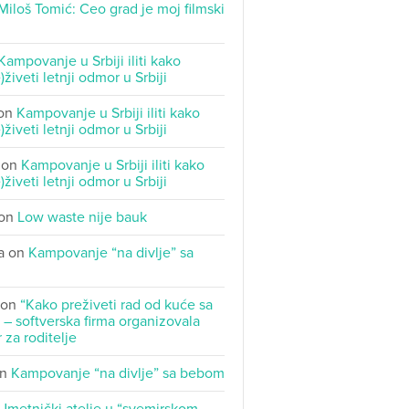
Miloš Tomić: Ceo grad je moj filmski
Kampovanje u Srbiji iliti kako
)živeti letnji odmor u Srbiji
on
Kampovanje u Srbiji iliti kako
)živeti letnji odmor u Srbiji
on
Kampovanje u Srbiji iliti kako
)živeti letnji odmor u Srbiji
on
Low waste nije bauk
a
on
Kampovanje “na divlje” sa
on
“Kako preživeti rad od kuće sa
– softverska firma organizovala
 za roditelje
n
Kampovanje “na divlje” sa bebom