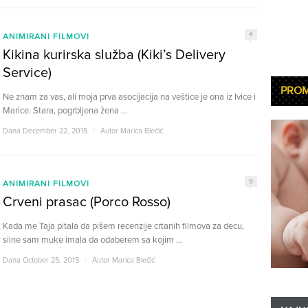
4
ANIMIRANI FILMOVI
Kikina kurirska služba (Kiki’s Delivery
Service)
PRO
Ne znam za vas, ali moja prva asocijacija na veštice je ona iz Ivice i
Marice. Stara, pogrbljena žena ...
Dana December 22, 2015
/
Autor
Marica Blečić
9
ANIMIRANI FILMOVI
Crveni prasac (Porco Rosso)
Kada me Taja pitala da pišem recenzije crtanih filmova za decu,
silne sam muke imala da odaberem sa kojim ...
Dana October 25, 2015
/
Autor
Marica Blečić