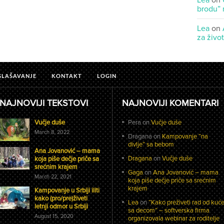
Lea
on
brodu” 
Lea
on
za živo
GLAŠAVANJE
KONTAKT
LOGIN
NAJNOVIJI TEKSTOVI
NAJNOVIJI KOMENTARI
Vučje duše
Pera
on
Vučje duše
March 8, 2022
Dragana
on
Kampovanje “na
divlje” sa bebom
Ana Jovanović – mama
Dragana
on
Vučje duše
koja piše dečje priče sa
srećnim krajem
Gaga
on
Ana Jovanović – mama
March 22, 2021
koja piše dečje priče sa srećnim
krajem
Kampovanje u Srbiji iliti
kako (pro/pre)živeti
Lea
on
“Kako preživeti rad od kuć
letnji odmor u Srbiji
sa decom” – softverska firma
August 15, 2020
organizovala webinar za roditelje