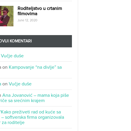
Roditeljstvo u crtanim
filmovima
June 12, 2020
VIJI KOMENTARI
n
Vučje duše
a
on
Kampovanje “na divlje” sa
a
on
Vučje duše
n
Ana Jovanović – mama koja piše
riče sa srećnim krajem
“Kako preživeti rad od kuće sa
– softverska firma organizovala
 za roditelje