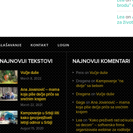
Lea
on
brodu” 
Lea
on
za živo
GLAŠAVANJE
KONTAKT
LOGIN
NAJNOVIJI TEKSTOVI
NAJNOVIJI KOMENTARI
Vučje duše
Pera
on
Vučje duše
March 8, 2022
Dragana
on
Kampovanje “na
divlje” sa bebom
Ana Jovanović – mama
Dragana
on
Vučje duše
koja piše dečje priče sa
srećnim krajem
Gaga
on
Ana Jovanović – mama
March 22, 2021
koja piše dečje priče sa srećnim
krajem
Kampovanje u Srbiji iliti
kako (pro/pre)živeti
Lea
on
“Kako preživeti rad od kuć
letnji odmor u Srbiji
sa decom” – softverska firma
August 15, 2020
organizovala webinar za roditelje