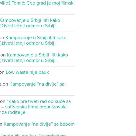
Miloš Tomić: Ceo grad je moj filmski
Kampovanje u Srbiji iliti kako
)živeti letnji odmor u Srbiji
on
Kampovanje u Srbiji iliti kako
)živeti letnji odmor u Srbiji
on
Kampovanje u Srbiji iliti kako
)živeti letnji odmor u Srbiji
on
Low waste nije bauk
a
on
Kampovanje “na divlje” sa
on
“Kako preživeti rad od kuće sa
– softverska firma organizovala
 za roditelje
n
Kampovanje “na divlje” sa bebom