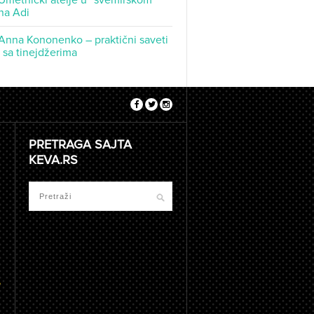
Umetnički atelje u “svemirskom
na Adi
Anna Kononenko – praktični saveti
t sa tinejdžerima
PRETRAGA SAJTA
KEVA.RS
e