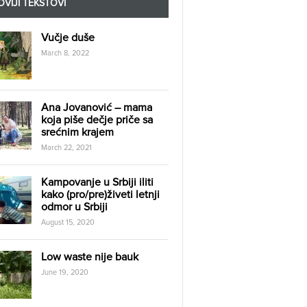
VIJI TEKSTOVI
Vučje duše
March 8, 2022
Ana Jovanović – mama
koja piše dečje priče sa
srećnim krajem
March 22, 2021
Kampovanje u Srbiji iliti
kako (pro/pre)živeti letnji
odmor u Srbiji
August 15, 2020
Low waste nije bauk
June 19, 2020