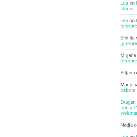
Lea
on
studio
Lea
on
(pro/pre
Emilija
(pro/pre
Mirjana
(pro/pre
Biljana
Marijan
bebom
Dragan
decom” 
webinar
Nadja
o