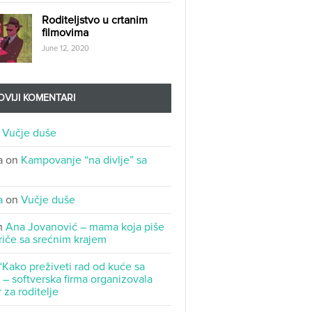
Roditeljstvo u crtanim
filmovima
June 12, 2020
VIJI KOMENTARI
n
Vučje duše
a
on
Kampovanje “na divlje” sa
a
on
Vučje duše
n
Ana Jovanović – mama koja piše
riče sa srećnim krajem
“Kako preživeti rad od kuće sa
– softverska firma organizovala
 za roditelje