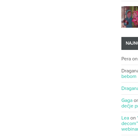
NAJNO
Pera
o
Dragan
bebom
Dragan
Gaga
o
dečje p
Lea
on
decom” 
webinar