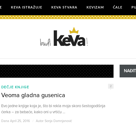
E
KEVA ISTRAŽUJE
KEVA STVARA
KEVIZAM
ĆALE
P
NAĐI
2
DEČJE KNJIGE
Veoma gladna gusenica
Evo jedne knjige koja je, što bi rekla moja skoro šestogodišnja
ćerka – za bebaće, kako oni u vrtiću ...
Dana April 25, 2016
/
Autor
Sonja Damnjanović