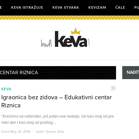
E
KEVA ISTRAŽUJE
KEVA STVARA
KEVIZAM
ĆALE
P
 CENTAR RIZNICA
NAĐI
0
KEVA
Igraonica bez zidova – Edukativni centar
Riznica
“Krećemo na rođendan, još jedan ove nedelje, isti kao onaj od pre
neki dan i kao onaj od prošlog ...
Dana May 24, 2018
/
Autor
Tamara Zidar