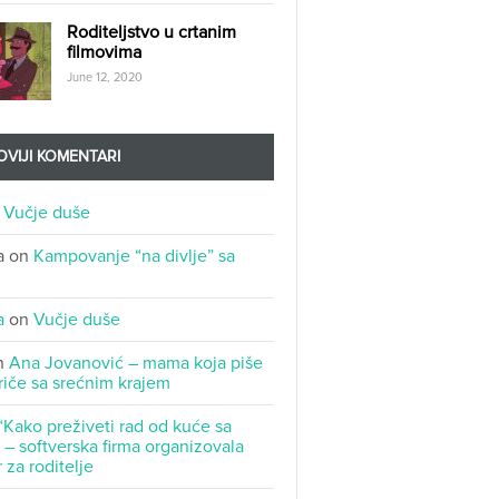
Roditeljstvo u crtanim
filmovima
June 12, 2020
VIJI KOMENTARI
n
Vučje duše
a
on
Kampovanje “na divlje” sa
a
on
Vučje duše
n
Ana Jovanović – mama koja piše
riče sa srećnim krajem
“Kako preživeti rad od kuće sa
– softverska firma organizovala
 za roditelje