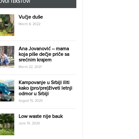
VIJI TEKSTOVI
Vučje duše
March 8, 2022
Ana Jovanović – mama
koja piše dečje priče sa
srećnim krajem
March 22, 2021
Kampovanje u Srbiji iliti
kako (pro/pre)živeti letnji
odmor u Srbiji
August 15, 2020
Low waste nije bauk
June 19, 2020