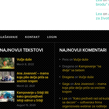
Lea
on
brodu” 
Lea
on
za živo
GLAŠAVANJE
KONTAKT
LOGIN
NAJNOVIJI TEKSTOVI
NAJNOVIJI KOMENTARI
Vučje duše
Pera
on
Vučje duše
March 8, 2022
Dragana
on
Kampovanje “na
divlje” sa bebom
Ana Jovanović – mama
Dragana
on
Vučje duše
koja piše dečje priče sa
srećnim krajem
Gaga
on
Ana Jovanović – mama
March 22, 2021
koja piše dečje priče sa srećnim
krajem
Kampovanje u Srbiji iliti
kako (pro/pre)živeti
Lea
on
“Kako preživeti rad od kuć
letnji odmor u Srbiji
sa decom” – softverska firma
August 15, 2020
organizovala webinar za roditelje