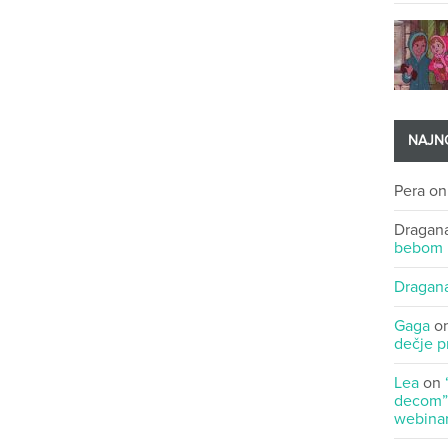
NAJNO
Pera
o
Dragan
bebom
Dragan
Gaga
o
dečje p
Lea
on
decom” 
webinar