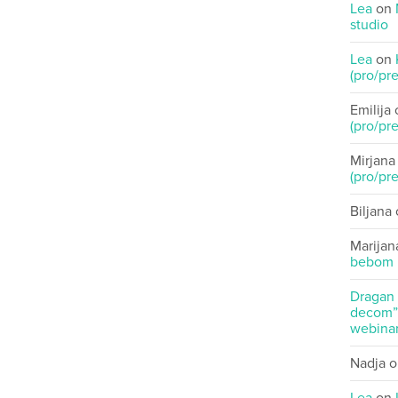
Lea
on
studio
Lea
on
(pro/pre
Emilija
(pro/pre
Mirjana
(pro/pre
Biljana
Marijan
bebom
Dragan
decom” 
webinar
Nadja
o