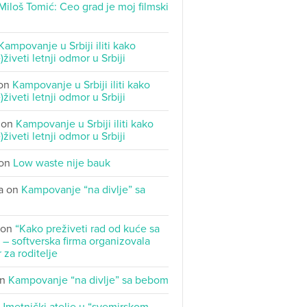
Miloš Tomić: Ceo grad je moj filmski
Kampovanje u Srbiji iliti kako
)živeti letnji odmor u Srbiji
on
Kampovanje u Srbiji iliti kako
)živeti letnji odmor u Srbiji
on
Kampovanje u Srbiji iliti kako
)živeti letnji odmor u Srbiji
on
Low waste nije bauk
a
on
Kampovanje “na divlje” sa
on
“Kako preživeti rad od kuće sa
– softverska firma organizovala
 za roditelje
n
Kampovanje “na divlje” sa bebom