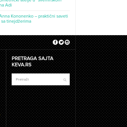
Umetnički atelje u “svemirskom
na Adi
Anna Kononenko – praktični saveti
t sa tinejdžerima
PRETRAGA SAJTA
KEVA.RS
e