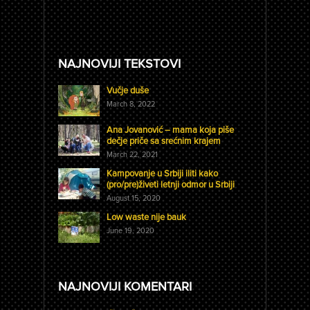
NAJNOVIJI TEKSTOVI
Vučje duše
March 8, 2022
Ana Jovanović – mama koja piše
dečje priče sa srećnim krajem
March 22, 2021
Kampovanje u Srbiji iliti kako
(pro/pre)živeti letnji odmor u Srbiji
August 15, 2020
Low waste nije bauk
June 19, 2020
NAJNOVIJI KOMENTARI