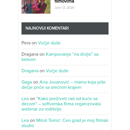
filmovima
June 12, 2020
NAJNOVIJI KOMENTARI
Pera
on
Vučje duše
Dragana
on
Kampovanje “na divlje” sa
bebom
Dragana
on
Vučje duše
Gaga
on
Ana Jovanović – mama koja piše
dečje priče sa srećnim krajem
Lea
on
“Kako preživeti rad od kuće sa
decom” – softverska firma organizovala
webinar za roditelje
Lea
on
Miloš Tomić: Ceo grad je moj filmski
studio