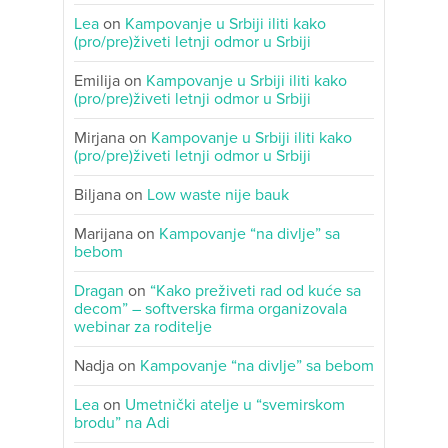
Lea
on
Kampovanje u Srbiji iliti kako
(pro/pre)živeti letnji odmor u Srbiji
Emilija
on
Kampovanje u Srbiji iliti kako
(pro/pre)živeti letnji odmor u Srbiji
Mirjana
on
Kampovanje u Srbiji iliti kako
(pro/pre)živeti letnji odmor u Srbiji
Biljana
on
Low waste nije bauk
Marijana
on
Kampovanje “na divlje” sa
bebom
Dragan
on
“Kako preživeti rad od kuće sa
decom” – softverska firma organizovala
webinar za roditelje
Nadja
on
Kampovanje “na divlje” sa bebom
Lea
on
Umetnički atelje u “svemirskom
brodu” na Adi