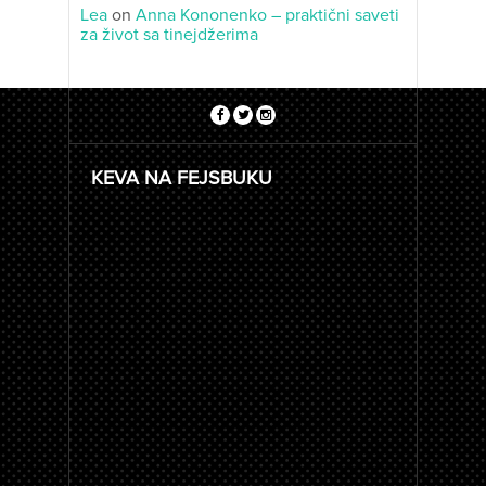
Lea
on
Anna Kononenko – praktični saveti
za život sa tinejdžerima
KEVA NA FEJSBUKU