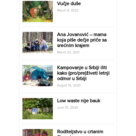
Vučje duše
March 8, 2022
Ana Jovanović – mama
koja piše dečje priče sa
srećnim krajem
March 22, 2021
Kampovanje u Srbiji iliti
kako (pro/pre)živeti letnji
odmor u Srbiji
August 15, 2020
Low waste nije bauk
June 19, 2020
Roditeljstvo u crtanim