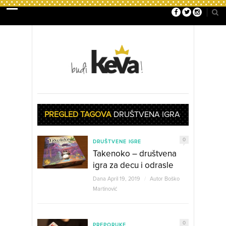
PREGLED TAGOVA
DRUŠTVENA IGRA
0
DRUŠTVENE IGRE
Takenoko – društvena
igra za decu i odrasle
Dana April 19, 2019
/
Autor
Boško
Martinović
0
PREPORUKE