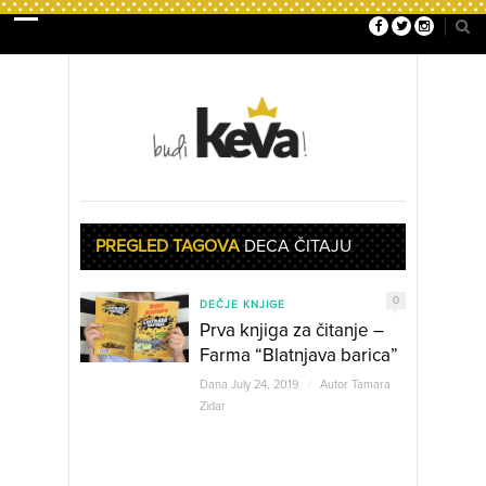
PREGLED TAGOVA
DECA ČITAJU
0
DEČJE KNJIGE
Prva knjiga za čitanje –
Farma “Blatnjava barica”
Dana July 24, 2019
/
Autor
Tamara
Zidar