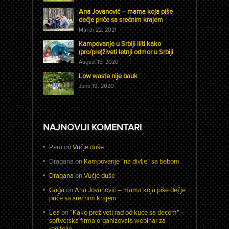
Ana Jovanović – mama koja piše
dečje priče sa srećnim krajem
March 22, 2021
Kampovanje u Srbiji iliti kako
(pro/pre)živeti letnji odmor u Srbiji
August 15, 2020
Low waste nije bauk
June 19, 2020
NAJNOVIJI KOMENTARI
Pera
on
Vučje duše
Dragana
on
Kampovanje “na divlje” sa bebom
Dragana
on
Vučje duše
Gaga
on
Ana Jovanović – mama koja piše dečje
priče sa srećnim krajem
Lea
on
“Kako preživeti rad od kuće sa decom” –
softverska firma organizovala webinar za
roditelje