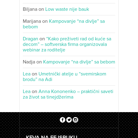
Biljana
on
Low waste nije bauk
Marijana
on
Kampovanje “na divlje” sa
bebom
Dragan
on
“Kako preživeti rad od kuće sa
decom” – softverska firma organizovala
webinar za roditelje
Nadja
on
Kampovanje “na divlje” sa bebom
Lea
on
Umetnički atelje u “svemirskom
brodu” na Adi
Lea
on
Anna Kononenko – praktični saveti
za život sa tinejdžerima
KEVA NA FEJSBUKU