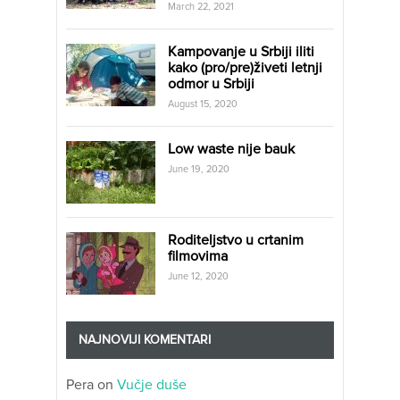
March 22, 2021
Kampovanje u Srbiji iliti
kako (pro/pre)živeti letnji
odmor u Srbiji
August 15, 2020
Low waste nije bauk
June 19, 2020
Roditeljstvo u crtanim
filmovima
June 12, 2020
NAJNOVIJI KOMENTARI
Pera
on
Vučje duše