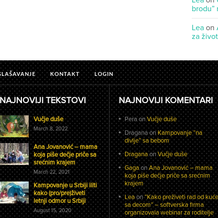
Lea
on
brodu” 
Lea
on
za živo
GLAŠAVANJE
KONTAKT
LOGIN
NAJNOVIJI TEKSTOVI
NAJNOVIJI KOMENTARI
Vučje duše
Pera
on
Vučje duše
March 8, 2022
Dragana
on
Kampovanje “na
divlje” sa bebom
Ana Jovanović – mama
Dragana
on
Vučje duše
koja piše dečje priče sa
srećnim krajem
Gaga
on
Ana Jovanović – mama
March 22, 2021
koja piše dečje priče sa srećnim
krajem
Kampovanje u Srbiji iliti
kako (pro/pre)živeti
Lea
on
“Kako preživeti rad od kuć
letnji odmor u Srbiji
sa decom” – softverska firma
August 15, 2020
organizovala webinar za roditelje