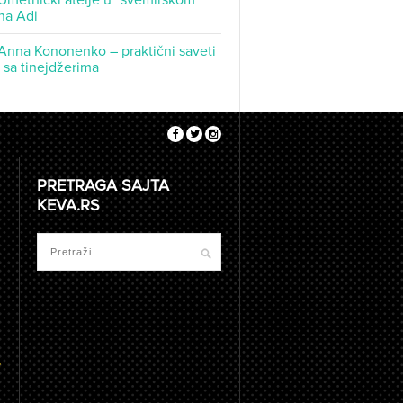
Umetnički atelje u “svemirskom
na Adi
Anna Kononenko – praktični saveti
t sa tinejdžerima
PRETRAGA SAJTA
KEVA.RS
e