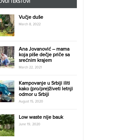
VIJI TEKSTOVI
Vučje duše
March 8, 2022
Ana Jovanović – mama
koja piše dečje priče sa
srećnim krajem
March 22, 2021
Kampovanje u Srbiji iliti
kako (pro/pre)živeti letnji
odmor u Srbiji
August 15, 2020
Low waste nije bauk
June 19, 2020