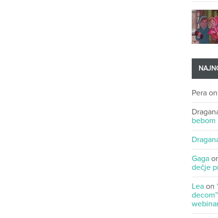
NAJNO
Pera
o
Dragan
bebom
Dragan
Gaga
o
dečje p
Lea
on
decom” 
webinar