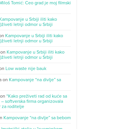
Miloš Tomić: Ceo grad je moj filmski
Kampovanje u Srbiji iliti kako
)živeti letnji odmor u Srbiji
on
Kampovanje u Srbiji iliti kako
)živeti letnji odmor u Srbiji
on
Kampovanje u Srbiji iliti kako
)živeti letnji odmor u Srbiji
on
Low waste nije bauk
a
on
Kampovanje “na divlje” sa
on
“Kako preživeti rad od kuće sa
– softverska firma organizovala
 za roditelje
n
Kampovanje “na divlje” sa bebom