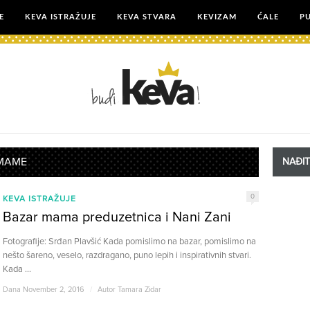
E
KEVA ISTRAŽUJE
KEVA STVARA
KEVIZAM
ĆALE
P
 MAME
NAĐI
0
KEVA ISTRAŽUJE
Bazar mama preduzetnica i Nani Zani
Fotografije: Srđan Plavšić Kada pomislimo na bazar, pomislimo na
nešto šareno, veselo, razdragano, puno lepih i inspirativnih stvari.
Kada ...
Dana November 2, 2016
/
Autor
Tamara Zidar