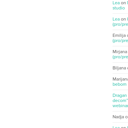
Lea
on
studio
Lea
on
(pro/pre
Emilija
(pro/pre
Mirjana
(pro/pre
Biljana
Marijan
bebom
Dragan
decom” 
webinar
Nadja
o