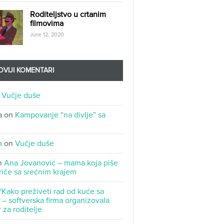
Roditeljstvo u crtanim
filmovima
June 12, 2020
VIJI KOMENTARI
n
Vučje duše
a
on
Kampovanje “na divlje” sa
a
on
Vučje duše
n
Ana Jovanović – mama koja piše
riče sa srećnim krajem
“Kako preživeti rad od kuće sa
– softverska firma organizovala
 za roditelje