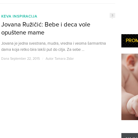
3
KEVA INSPIRACIJA
Jovana Ružičić: Bebe i deca vole
opuštene mame
PRO
Jovana je jedna svestrana, mudra, vredna i veoma šarmantna
dama koja retko bira lakši put do cilja. Za sebe ...
Dana September 22, 2015
/
Autor
Tamara Zidar