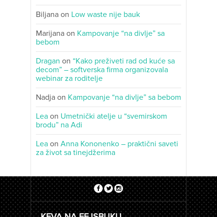
Biljana
on
Low waste nije bauk
Marijana
on
Kampovanje “na divlje” sa
bebom
Dragan
on
“Kako preživeti rad od kuće sa
decom” – softverska firma organizovala
webinar za roditelje
Nadja
on
Kampovanje “na divlje” sa bebom
Lea
on
Umetnički atelje u “svemirskom
brodu” na Adi
Lea
on
Anna Kononenko – praktični saveti
za život sa tinejdžerima
KEVA NA FEJSBUKU