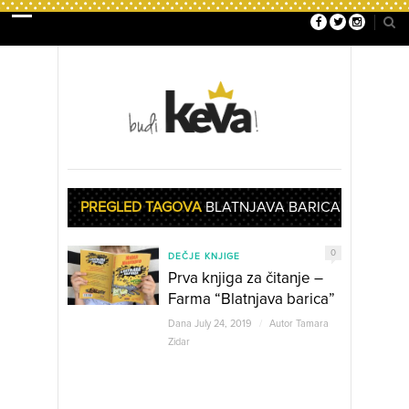
PREGLED TAGOVA
BLATNJAVA BARICA
0
DEČJE KNJIGE
Prva knjiga za čitanje –
Farma “Blatnjava barica”
Dana July 24, 2019
/
Autor
Tamara
Zidar