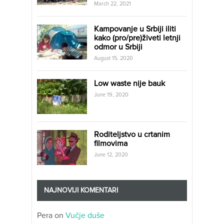
March 22, 2021
Kampovanje u Srbiji iliti
kako (pro/pre)živeti letnji
odmor u Srbiji
August 15, 2020
Low waste nije bauk
June 19, 2020
Roditeljstvo u crtanim
filmovima
June 12, 2020
NAJNOVIJI KOMENTARI
Pera
on
Vučje duše