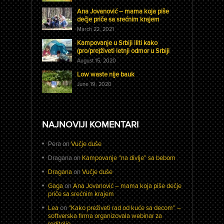
Ana Jovanović – mama koja piše
dečje priče sa srećnim krajem
March 22, 2021
Kampovanje u Srbiji iliti kako
(pro/pre)živeti letnji odmor u Srbiji
August 15, 2020
Low waste nije bauk
June 19, 2020
NAJNOVIJI KOMENTARI
Pera
on
Vučje duše
Dragana
on
Kampovanje “na divlje” sa bebom
Dragana
on
Vučje duše
Gaga
on
Ana Jovanović – mama koja piše dečje
priče sa srećnim krajem
Lea
on
“Kako preživeti rad od kuće sa decom” –
softverska firma organizovala webinar za
roditelje