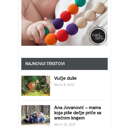
NAJNOVIJI TEKSTOVI
Vučje duše
March 8, 2022
Ana Jovanović – mama
koja piše dečje priče sa
srećnim krajem
March 22, 2021