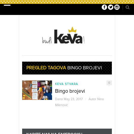
PREGLED TAGOVA
BINGO BROJEVI
0
KEVA STVARA
Bingo brojevi
Dana May 23, 2017
/
Autor
Nina
Milenović