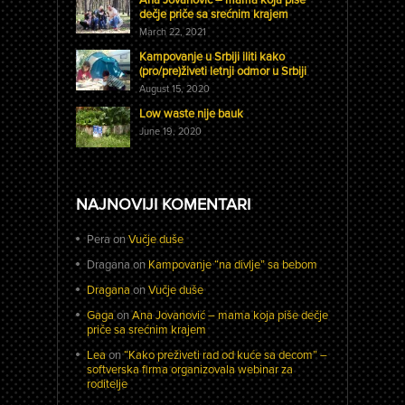
dečje priče sa srećnim krajem
March 22, 2021
Kampovanje u Srbiji iliti kako
(pro/pre)živeti letnji odmor u Srbiji
August 15, 2020
Low waste nije bauk
June 19, 2020
NAJNOVIJI KOMENTARI
Pera
on
Vučje duše
Dragana
on
Kampovanje “na divlje” sa bebom
Dragana
on
Vučje duše
Gaga
on
Ana Jovanović – mama koja piše dečje
priče sa srećnim krajem
Lea
on
“Kako preživeti rad od kuće sa decom” –
softverska firma organizovala webinar za
roditelje