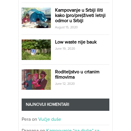
Kampovanje u Srbiji iliti
kako (pro/pre)živeti letnji
odmor u Srbiji
August 15, 2020
Low waste nije bauk
June 19, 2020
Roditeljstvo u crtanim
filmovima
June 12, 2020
NAJNOVIJI KOMENTARI
Pera
on
Vučje duše
Dragana
on
Kampovanje “na divlje” sa