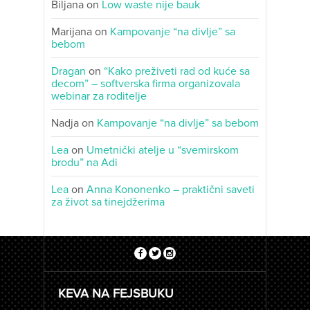
Biljana
on
Low waste nije bauk
Marijana
on
Kampovanje “na divlje” sa
bebom
Dragan
on
“Kako preživeti rad od kuće sa
decom” – softverska firma organizovala
webinar za roditelje
Nadja
on
Kampovanje “na divlje” sa bebom
Lea
on
Umetnički atelje u “svemirskom
brodu” na Adi
Lea
on
Anna Kononenko – praktični saveti
za život sa tinejdžerima
KEVA NA FEJSBUKU