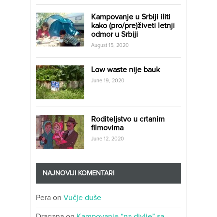
Kampovanje u Srbiji iliti
kako (pro/pre)živeti letnji
odmor u Srbiji
August 15, 2020
Low waste nije bauk
June 19, 2020
Roditeljstvo u crtanim
filmovima
June 12, 2020
NAJNOVIJI KOMENTARI
Pera
on
Vučje duše
Dragana
on
Kampovanje “na divlje” sa