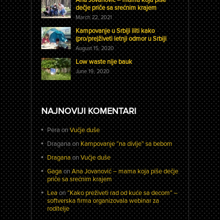
dečje priče sa srećnim krajem
March 22, 2021
Kampovanje u Srbiji iliti kako
(pro/pre)živeti letnji odmor u Srbiji
August 15, 2020
Low waste nije bauk
June 19, 2020
NAJNOVIJI KOMENTARI
Pera
on
Vučje duše
Dragana
on
Kampovanje “na divlje” sa bebom
Dragana
on
Vučje duše
Gaga
on
Ana Jovanović – mama koja piše dečje
priče sa srećnim krajem
Lea
on
“Kako preživeti rad od kuće sa decom” –
softverska firma organizovala webinar za
roditelje