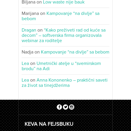
Biljana
on
Low waste nije bauk
Marijana
on
Kampovanje “na divlje” sa
bebom
Dragan
on
“Kako preživeti rad od kuće sa
decom” – softverska firma organizovala
webinar za roditelje
Nadja
on
Kampovanje “na divlje” sa bebom
Lea
on
Umetnički atelje u “svemirskom
brodu” na Adi
Lea
on
Anna Kononenko – praktični saveti
za život sa tinejdžerima
KEVA NA FEJSBUKU