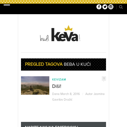
PREGLED TAGOVA
BEBA U KUĆI
1
KEVIZAM
Diši!
Dana March 8, 2016
/
Autor
Jasmina
Gavrilov Dražić