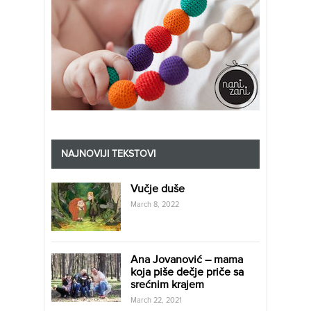
NAJNOVIJI TEKSTOVI
Vučje duše
March 8, 2022
Ana Jovanović – mama
koja piše dečje priče sa
srećnim krajem
March 22, 2021