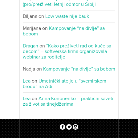
(pro/pre)živeti letnji odmor u Srbiji
Biljana
on
Low waste nije bauk
Marijana
on
Kampovanje “na divlje” sa
bebom
Dragan
on
“Kako preživeti rad od kuće sa
decom” – softverska firma organizovala
webinar za roditelje
Nadja
on
Kampovanje “na divlje” sa bebom
Lea
on
Umetnički atelje u “svemirskom
brodu” na Adi
Lea
on
Anna Kononenko – praktični saveti
za život sa tinejdžerima