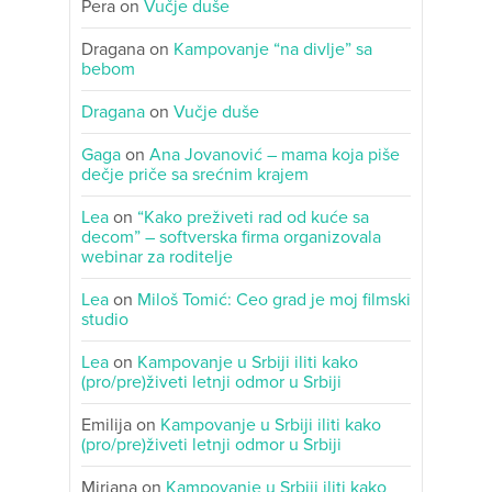
Pera
on
Vučje duše
Dragana
on
Kampovanje “na divlje” sa
bebom
Dragana
on
Vučje duše
Gaga
on
Ana Jovanović – mama koja piše
dečje priče sa srećnim krajem
Lea
on
“Kako preživeti rad od kuće sa
decom” – softverska firma organizovala
webinar za roditelje
Lea
on
Miloš Tomić: Ceo grad je moj filmski
studio
Lea
on
Kampovanje u Srbiji iliti kako
(pro/pre)živeti letnji odmor u Srbiji
Emilija
on
Kampovanje u Srbiji iliti kako
(pro/pre)živeti letnji odmor u Srbiji
Mirjana
on
Kampovanje u Srbiji iliti kako