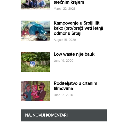
srećnim krajem
March 22, 2021
Kampovanje u Srbiji iliti
kako (pro/pre)živeti letnji
odmor u Srbiji
August 15, 2020
Low waste nije bauk
June 19, 2020
Roditeljstvo u crtanim
filmovima
June 12, 2020
NAJNOVIJI KOMENTARI