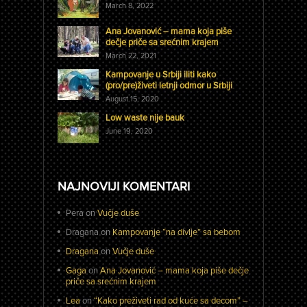
March 8, 2022
Ana Jovanović – mama koja piše
dečje priče sa srećnim krajem
March 22, 2021
Kampovanje u Srbiji iliti kako
(pro/pre)živeti letnji odmor u Srbiji
August 15, 2020
Low waste nije bauk
June 19, 2020
NAJNOVIJI KOMENTARI
Pera
on
Vučje duše
Dragana
on
Kampovanje “na divlje” sa bebom
Dragana
on
Vučje duše
Gaga
on
Ana Jovanović – mama koja piše dečje
priče sa srećnim krajem
Lea
on
“Kako preživeti rad od kuće sa decom” –