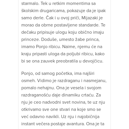
starmalo. Tek u retkim momentima sa
školskim drugaricama, pokazuje da je ipak
samo derle. Čak i u ovoj priči, Mijazaki je
morao da obrne postavljene standarde. Te
dečaku pripisuje ulogu koju obično imaju
princeze. Doduše, umesto žabe princa,
imamo Ponjo ribicu. Naime, njemu će na
kraju pripasti uloga da poljubi ribicu, kako
bi se ona zauvek preobratila u devojčicu.
Ponjo, od samog početka, ima najširi
osmeh. Vidimo je razdraganu i nasmejanu,
pomalo nehajnu. Ona je vesela i svojom
razdraganošću daje dinamiku crtaću. Za
nju je ceo nadvodni svet novina, te uz nju
otkrivamo sve one stvari na koje smo se
već odavno navikli. Uz nju i najobičnija
instant večera postaje avantura. Ona je ta