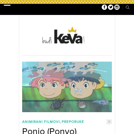
,
ANIMIRANI FILMOVI
PREPORUKE
0
Ponjo (Ponyo)