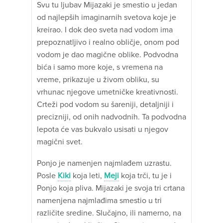
Svu tu ljubav Mijazaki je smestio u jedan
od najlepših imaginarnih svetova koje je
kreirao. I dok deo sveta nad vodom ima
prepoznatljivo i realno obličje, onom pod
vodom je dao magične oblike. Podvodna
bića i samo more koje, s vremena na
vreme, prikazuje u živom obliku, su
vrhunac njegove umetničke kreativnosti.
Crteži pod vodom su šareniji, detaljniji i
precizniji, od onih nadvodnih. Ta podvodna
lepota će vas bukvalo usisati u njegov
magični svet.
Ponjo je namenjen najmlađem uzrastu.
Posle
Kiki
koja leti,
Meji
koja trči, tu je i
Ponjo koja pliva. Mijazaki je svoja tri crtana
namenjena najmlađima smestio u tri
različite sredine. Slučajno, ili namerno, na