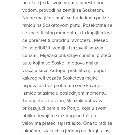
ona želi je da svoje vreme, umesto pod
vodom, provodi na zemlji sa Sosketom.
Njene magične moći se bude kada poliže
ranicu na Sosketovom prstu. Posekotina će
se zaceliti istog momenta, a ta kapljica krvi
će poremetiti prirodnu ravnotežu. Mesec
će se približiti zemlji i izazavati snažan
cunami. Mijazaki prikazuje cunami, prateći
auto kojim se Soske i njegova majka
vraćaju kući. Autoput prati liticu, i poput
kakvog reli vozača Sosketova majka
uspeva da bez problema seče krivine i
izmiče talasima u poslednjem momentu.
Tu napetost i dramu, Mijazaki ublažava
prikazujući paralelno Ponjo, koja u svom
obliku devojčice razdragano trči po
valovima prateći taj isti auto. Ona to radi sa
lakoćom, skačući sa jednog na drugi talas,