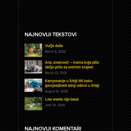
NAJNOVIJI TEKSTOVI
Vučje duše
March 8, 2022
Ana Jovanović – mama koja piše
dečje priče sa srećnim krajem
March 22, 2021
Kampovanje u Srbiji iliti kako
(pro/pre)živeti letnji odmor u Srbiji
August 15, 2020
Low waste nije bauk
June 19, 2020
NAJNOVIJI KOMENTARI