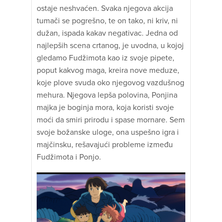
ostaje neshvaćen. Svaka njegova akcija
tumači se pogrešno, te on tako, ni kriv, ni
dužan, ispada kakav negativac. Jedna od
najlepših scena crtanog, je uvodna, u kojoj
gledamo Fudžimota kao iz svoje pipete,
poput kakvog maga, kreira nove meduze,
koje plove svuda oko njegovog vazdušnog
mehura. Njegova lepša polovina, Ponjina
majka je boginja mora, koja koristi svoje
moći da smiri prirodu i spase mornare. Sem
svoje božanske uloge, ona uspešno igra i
majčinsku, rešavajući probleme između
Fudžimota i Ponjo.