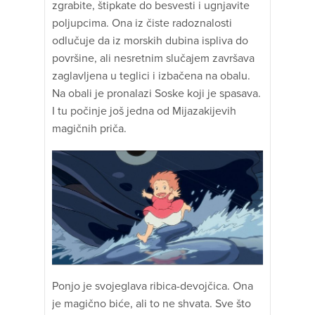
zgrabite, štipkate do besvesti i ugnjavite
poljupcima. Ona iz čiste radoznalosti
odlučuje da iz morskih dubina ispliva do
površine, ali nesretnim slučajem završava
zaglavljena u teglici i izbačena na obalu.
Na obali je pronalazi Soske koji je spasava.
I tu počinje još jedna od Mijazakijevih
magičnih priča.
Ponjo je svojeglava ribica-devojčica. Ona
je magično biće, ali to ne shvata. Sve što