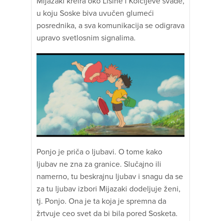
Mijazaki kreira oko Lisine i Koićijeve svađe,
u koju Soske biva uvučen glumeći
posrednika, a sva komunikacija se odigrava
upravo svetlosnim signalima.
Ponjo je priča o ljubavi. O tome kako
ljubav ne zna za granice. Slučajno ili
namerno, tu beskrajnu ljubav i snagu da se
za tu ljubav izbori Mijazaki dodeljuje ženi,
tj. Ponjo. Ona je ta koja je spremna da
žrtvuje ceo svet da bi bila pored Sosketa.