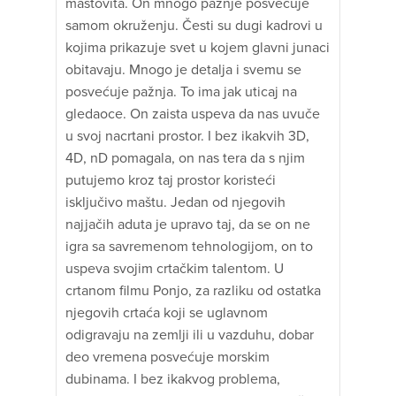
maštovita. On mnogo pažnje posvećuje
samom okruženju. Česti su dugi kadrovi u
kojima prikazuje svet u kojem glavni junaci
obitavaju. Mnogo je detalja i svemu se
posvećuje pažnja. To ima jak uticaj na
gledaoce. On zaista uspeva da nas uvuče
u svoj nacrtani prostor. I bez ikakvih 3D,
4D, nD pomagala, on nas tera da s njim
putujemo kroz taj prostor koristeći
isključivo maštu. Jedan od njegovih
najjačih aduta je upravo taj, da se on ne
igra sa savremenom tehnologijom, on to
uspeva svojim crtačkim talentom. U
crtanom filmu Ponjo, za razliku od ostatka
njegovih crtaća koji se uglavnom
odigravaju na zemlji ili u vazduhu, dobar
deo vremena posvećuje morskim
dubinama. I bez ikakvog problema,