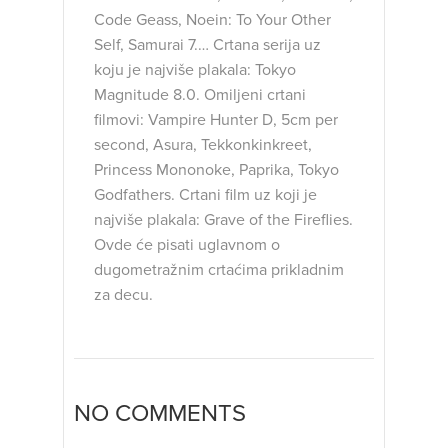
Code Geass, Noein: To Your Other
Self, Samurai 7.… Crtana serija uz
koju je najviše plakala: Tokyo
Magnitude 8.0. Omiljeni crtani
filmovi: Vampire Hunter D, 5cm per
second, Asura, Tekkonkinkreet,
Princess Mononoke, Paprika, Tokyo
Godfathers. Crtani film uz koji je
najviše plakala: Grave of the Fireflies.
Ovde će pisati uglavnom o
dugometražnim crtaćima prikladnim
za decu.
NO COMMENTS