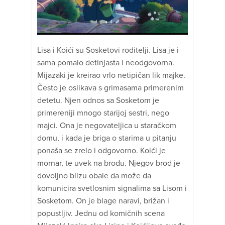
Lisa i Koići su Sosketovi roditelji. Lisa je i
sama pomalo detinjasta i neodgovorna.
Mijazaki je kreirao vrlo netipičan lik majke.
Često je oslikava s grimasama primerenim
detetu. Njen odnos sa Sosketom je
primereniji mnogo starijoj sestri, nego
majci. Ona je negovateljica u staračkom
domu, i kada je briga o starima u pitanju
ponaša se zrelo i odgovorno. Koići je
mornar, te uvek na brodu. Njegov brod je
dovoljno blizu obale da može da
komunicira svetlosnim signalima sa Lisom i
Sosketom. On je blage naravi, brižan i
popustljiv. Jednu od komičnih scena