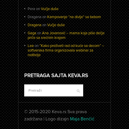
Pera
on
Vučje duše
Dragana
on
Kampovanje “na divlje” sa bebom
Dragana
on
Vučje duše
Gaga
on
Ana Jovanović – mama koja piše dečje
priče sa srećnim krajem
Lea
on
“Kako preživeti rad od kuće sa decom” –
softverska firma organizovala webinar za
roditelje
PRETRAGA SAJTA KEVA.RS
© 2015-2020 Keva.rs Sva prava
zadržana | Logo dizajn
Maja Benčić