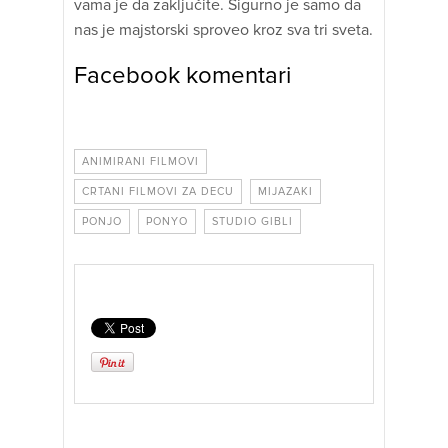
vama je da zaključite. Sigurno je samo da
nas je majstorski sproveo kroz sva tri sveta.
Facebook komentari
ANIMIRANI FILMOVI
CRTANI FILMOVI ZA DECU
MIJAZAKI
PONJO
PONYO
STUDIO GIBLI