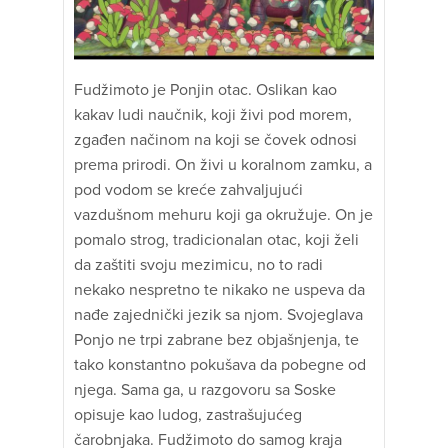
Fudžimoto je Ponjin otac. Oslikan kao
kakav ludi naučnik, koji živi pod morem,
zgađen načinom na koji se čovek odnosi
prema prirodi. On živi u koralnom zamku, a
pod vodom se kreće zahvaljujući
vazdušnom mehuru koji ga okružuje. On je
pomalo strog, tradicionalan otac, koji želi
da zaštiti svoju mezimicu, no to radi
nekako nespretno te nikako ne uspeva da
nađe zajednički jezik sa njom. Svojeglava
Ponjo ne trpi zabrane bez objašnjenja, te
tako konstantno pokušava da pobegne od
njega. Sama ga, u razgovoru sa Soske
opisuje kao ludog, zastrašujućeg
čarobnjaka. Fudžimoto do samog kraja