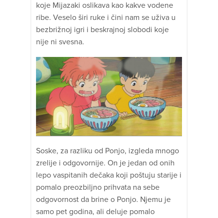
koje Mijazaki oslikava kao kakve vodene
ribe. Veselo širi ruke i čini nam se uživa u
bezbrižnoj igri i beskrajnoj slobodi koje
nije ni svesna.
Soske, za razliku od Ponjo, izgleda mnogo
zrelije i odgovornije. On je jedan od onih
lepo vaspitanih dečaka koji poštuju starije i
pomalo preozbiljno prihvata na sebe
odgovornost da brine o Ponjo. Njemu je
samo pet godina, ali deluje pomalo