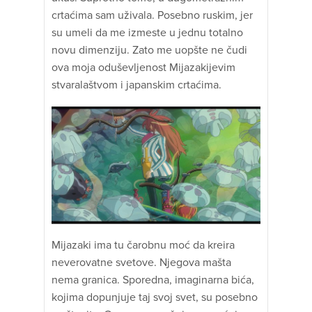
crtaćima sam uživala. Posebno ruskim, jer
su umeli da me izmeste u jednu totalno
novu dimenziju. Zato me uopšte ne čudi
ova moja oduševljenost Mijazakijevim
stvaralaštvom i japanskim crtaćima.
Mijazaki ima tu čarobnu moć da kreira
neverovatne svetove. Njegova mašta
nema granica. Sporedna, imaginarna bića,
kojima dopunjuje taj svoj svet, su posebno