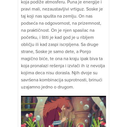
koja podiže atmosferu. Puna je energije i
pravi mali, nezaustavljivi vrtiguz. Soske je
taj koji nas spušta na zemlju. On nas
podseća na odgovornost, na prizemnost,
na praktičnost. On je njen spasilac na
početku, i štiti je kad god je u ribljem
obličju ili kad zaspi iscrpljena. Sa druge
strane, Soske je samo dete, a Ponjo
magično biće, te ona na kraju ipak biva ta
koja pronalazi rešenja i izvlači ih iz nevolja
kojima deca nisu dorasla. Njih dvoje su
savršena kombinacija suprotnosti, brinući
uzajamno jedno o drugom.