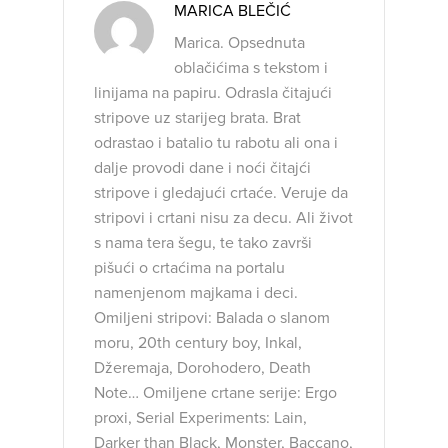
MARICA BLEČIĆ
Marica. Opsednuta
oblačićima s tekstom i
linijama na papiru. Odrasla čitajući
stripove uz starijeg brata. Brat
odrastao i batalio tu rabotu ali ona i
dalje provodi dane i noći čitajći
stripove i gledajući crtaće. Veruje da
stripovi i crtani nisu za decu. Ali život
s nama tera šegu, te tako završi
pišući o crtaćima na portalu
namenjenom majkama i deci.
Omiljeni stripovi: Balada o slanom
moru, 20th century boy, Inkal,
Džeremaja, Dorohodero, Death
Note… Omiljene crtane serije: Ergo
proxi, Serial Experiments: Lain,
Darker than Black, Monster, Baccano,