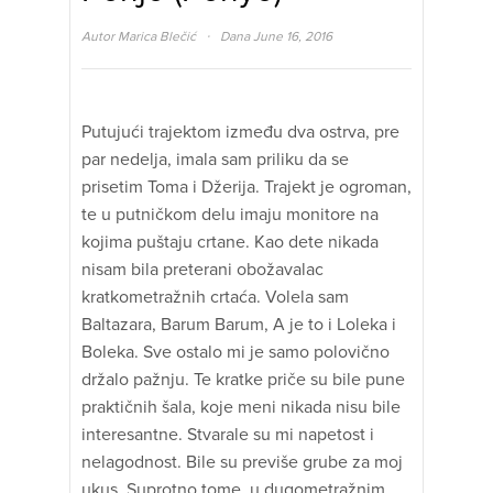
·
Autor
Marica Blečić
Dana June 16, 2016
Putujući trajektom između dva ostrva, pre
par nedelja, imala sam priliku da se
prisetim Toma i Džerija. Trajekt je ogroman,
te u putničkom delu imaju monitore na
kojima puštaju crtane. Kao dete nikada
nisam bila preterani obožavalac
kratkometražnih crtaća. Volela sam
Baltazara, Barum Barum, A je to i Loleka i
Boleka. Sve ostalo mi je samo polovično
držalo pažnju. Te kratke priče su bile pune
praktičnih šala, koje meni nikada nisu bile
interesantne. Stvarale su mi napetost i
nelagodnost. Bile su previše grube za moj
ukus. Suprotno tome, u dugometražnim