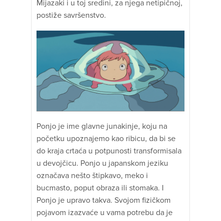
Mijazaki i u toj sredini, za njega netipičnoj,
postiže savršenstvo.
Ponjo je ime glavne junakinje, koju na
početku upoznajemo kao ribicu, da bi se
do kraja crtaća u potpunosti transformisala
u devojčicu. Ponjo u japanskom jeziku
označava nešto štipkavo, meko i
bucmasto, poput obraza ili stomaka. I
Ponjo je upravo takva. Svojom fizičkom
pojavom izazvaće u vama potrebu da je